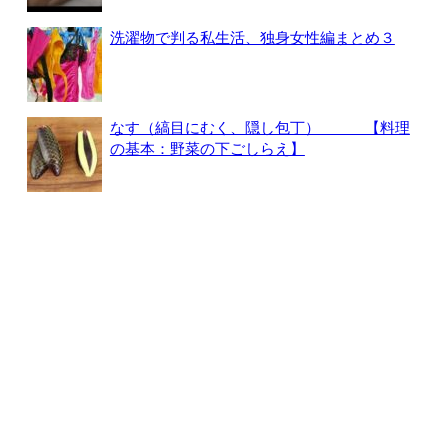
洗濯物で判る私生活、独身女性編まとめ３
なす（縞目にむく、隠し包丁） 【料理
の基本：野菜の下ごしらえ】