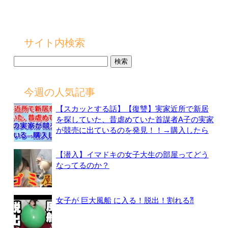
サイト内検索
検
索:
今週の人気記事
【スカッとする話】【復讐】実家近所で新居
を探していた、昔虐めていた首謀者A子の実家
が競売に出ているのを発見！！→購入したら
【潜入】イマドキの女子大生の部屋ってどう
なってるのか？
女子が 巨大風船 に入る！脱出！割れる⁈