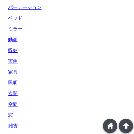
パーテーション
ベッド
ミラー
動画
収納
実例
家具
照明
玄関
空間
窓
home
arrowup
雑貨