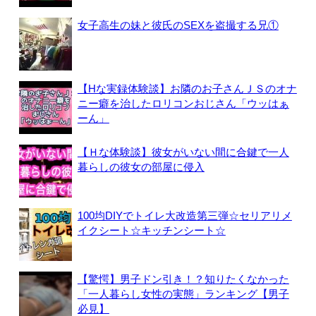
女子高生の妹と彼氏のSEXを盗撮する兄①
【Hな実録体験談】お隣のお子さんＪＳのオナ
ニー癖を治したロリコンおじさん「ウッはぁ
ーん」
【Ｈな体験談】彼女がいない間に合鍵で一人
暮らしの彼女の部屋に侵入
100均DIYでトイレ大改造第三弾☆セリアリメ
イクシート☆キッチンシート☆
【驚愕】男子ドン引き！？知りたくなかった
「一人暮らし女性の実態」ランキング【男子
必見】