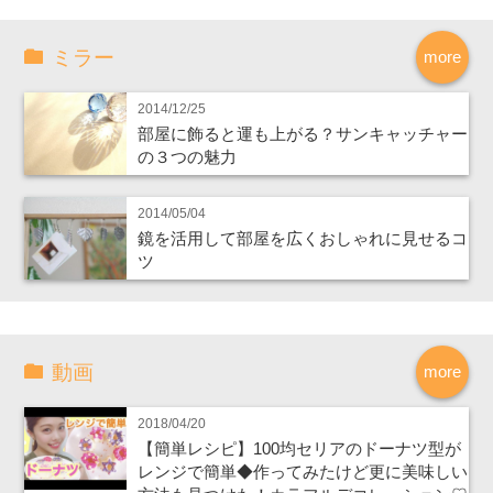
ミラー
more
2014/12/25
部屋に飾ると運も上がる？サンキャッチャー
の３つの魅力
2014/05/04
鏡を活用して部屋を広くおしゃれに見せるコ
ツ
動画
more
2018/04/20
【簡単レシピ】100均セリアのドーナツ型が
レンジで簡単◆作ってみたけど更に美味しい