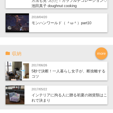
方法も見つけた！カラフルデコレーション♡
池田真子 doughnut cooking
2018/04/20
モンハンワールド（ ＾ω＾）part10
収納
more
2017/06/26
5秒で決断！一人暮らし女子が、断捨離する
コツ
2017/05/22
インテリアに拘る人に贈る初夏の雑貨類はこ
れで決まり