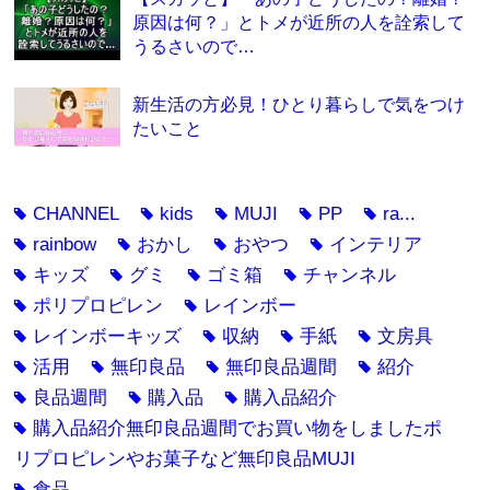
原因は何？」とトメが近所の人を詮索して
うるさいので…
新生活の方必見！ひとり暮らしで気をつけ
たいこと
CHANNEL
kids
MUJI
PP
ra...
tag
tag
tag
tag
tag
rainbow
おかし
おやつ
インテリア
tag
tag
tag
tag
キッズ
グミ
ゴミ箱
チャンネル
tag
tag
tag
tag
ポリプロピレン
レインボー
tag
tag
レインボーキッズ
収納
手紙
文房具
tag
tag
tag
tag
活用
無印良品
無印良品週間
紹介
tag
tag
tag
tag
良品週間
購入品
購入品紹介
tag
tag
tag
購入品紹介無印良品週間でお買い物をしましたポ
tag
リプロピレンやお菓子など無印良品MUJI
食品
tag