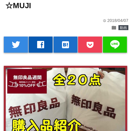
☆MUJI
2018/04/07
time
folder
動画
line
twitter
facebook
hatenabookmark