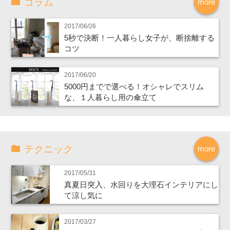
コラム
more
2017/06/26
5秒で決断！一人暮らし女子が、断捨離する
コツ
2017/06/20
5000円までで選べる！オシャレでスリム
な、１人暮らし用の傘立て
テクニック
more
2017/05/31
真夏日突入、水回りを大理石インテリアにし
て涼し気に
2017/03/27