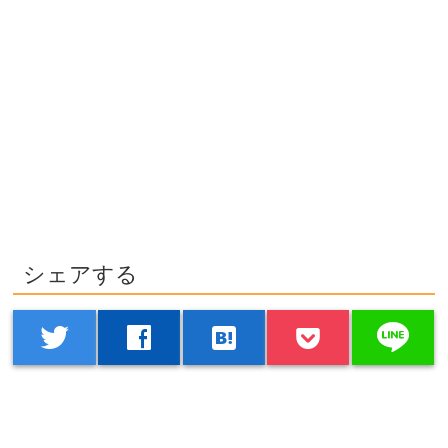
シェアする
line
twitter
facebook
hatenabookmark