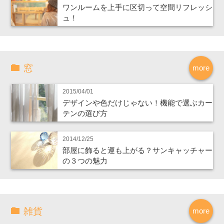
ワンルームを上手に区切って空間リフレッシ
ュ！
窓
more
2015/04/01
デザインや色だけじゃない！機能で選ぶカー
テンの選び方
2014/12/25
部屋に飾ると運も上がる？サンキャッチャー
の３つの魅力
雑貨
more