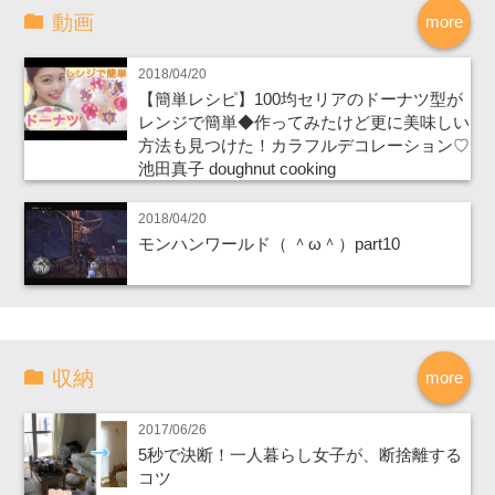
動画
more
2018/04/20
【簡単レシピ】100均セリアのドーナツ型が
レンジで簡単◆作ってみたけど更に美味しい
方法も見つけた！カラフルデコレーション♡
池田真子 doughnut cooking
2018/04/20
モンハンワールド（ ＾ω＾）part10
収納
more
2017/06/26
5秒で決断！一人暮らし女子が、断捨離する
コツ