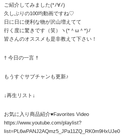
ご紹介してみました(*ﾉ∀ﾉ)
久しぶりの100均動画ですね♡
日に日に便利な物が沢山増えてて
行く度に驚きです（笑）ヽ(*＾ω＾*)ﾉ
皆さんのオススメも是非教えて下さい！
† 今日の一言 †
もうすぐサブチャンも更新♪
↓再生リスト↓
お気に入り商品紹介♥︎Favorites Video
https://www.youtube.com/playlist?
list=PL6wPANJ2AQmz5_JPa11ZQ_RK0m9HxUJe0