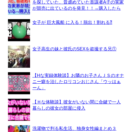
を探していた、昔虐めていた首謀者A子の実家
が競売に出ているのを発見！！→購入したら
女子が 巨大風船 に入る！脱出！割れる⁈
女子高生の妹と彼氏のSEXを盗撮する兄①
【Hな実録体験談】お隣のお子さんＪＳのオナ
ニー癖を治したロリコンおじさん「ウッはぁ
ーん」
【Ｈな体験談】彼女がいない間に合鍵で一人
暮らしの彼女の部屋に侵入
洗濯物で判る私生活、独身女性編まとめ３