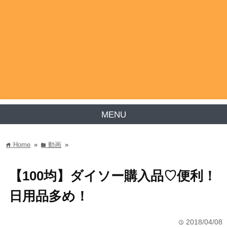
MENU
Home
»
動画
»
home
folder
【100均】ダイソー購入品♡便利！
日用品多め！
2018/04/08
time