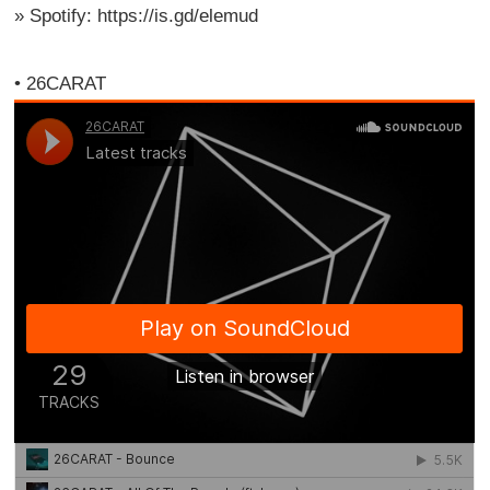
» Spotify: https://is.gd/elemud
• 26CARAT