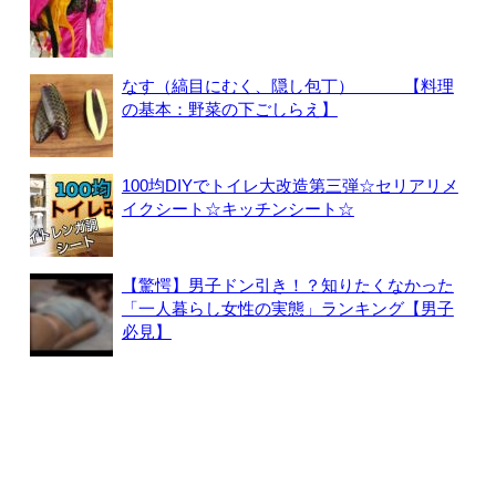
なす（縞目にむく、隠し包丁） 【料理
の基本：野菜の下ごしらえ】
100均DIYでトイレ大改造第三弾☆セリアリメ
イクシート☆キッチンシート☆
【驚愕】男子ドン引き！？知りたくなかった
「一人暮らし女性の実態」ランキング【男子
必見】