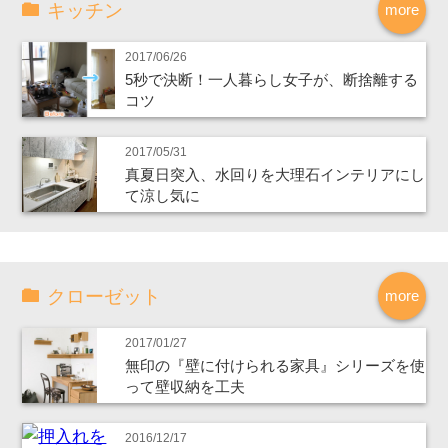
キッチン
more
2017/06/26
5秒で決断！一人暮らし女子が、断捨離する
コツ
2017/05/31
真夏日突入、水回りを大理石インテリアにし
て涼し気に
クローゼット
more
2017/01/27
無印の『壁に付けられる家具』シリーズを使
って壁収納を工夫
2016/12/17