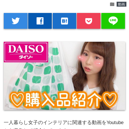
folder
動画
line
twitter
facebook
hatenabookmark
一人暮らし女子のインテリアに関連する動画をYoutube