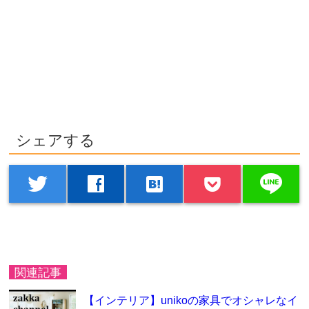
シェアする
line
twitter
facebook
hatenabookmark
関連記事
【インテリア】unikoの家具でオシャレなイ