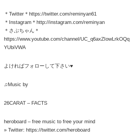
＊Twitter＊https://twitter.com/reminyan61
＊Instagram＊http://instagram.com/reminyan
＊さぶちゃん＊
https://www.youtube.com/channel/UC_q6axZIowLrkOQq
YUbiVWA
よければフォローして下さい♥︎
♫Music by
26CARAT – FACTS
heroboard – free music to free your mind
» Twitter: https://twitter.com/heroboard