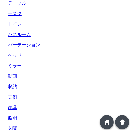
テーブル
デスク
トイレ
バスルーム
パーテーション
ベッド
ミラー
動画
収納
実例
家具
照明
home
arrowup
玄関