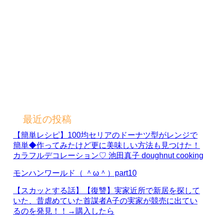
最近の投稿
【簡単レシピ】100均セリアのドーナツ型がレンジで
簡単◆作ってみたけど更に美味しい方法も見つけた！
カラフルデコレーション♡ 池田真子 doughnut cooking
モンハンワールド（ ＾ω＾）part10
【スカッとする話】【復讐】実家近所で新居を探して
いた、昔虐めていた首謀者A子の実家が競売に出てい
るのを発見！！→購入したら