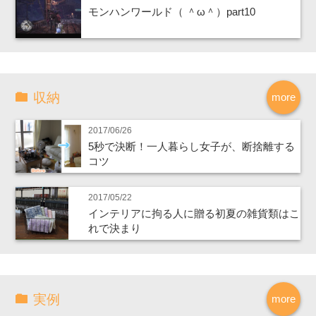
モンハンワールド（ ＾ω＾）part10
収納
more
2017/06/26
5秒で決断！一人暮らし女子が、断捨離する
コツ
2017/05/22
インテリアに拘る人に贈る初夏の雑貨類はこ
れで決まり
実例
more