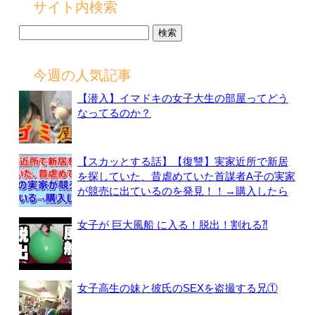
サイト内検索
検
索:
今週の人気記事
【潜入】イマドキの女子大生の部屋ってどう
なってるのか？
【スカッとする話】【復讐】実家近所で新居
を探していた、昔虐めていた首謀者A子の実家
が競売に出ているのを発見！！→購入したら
女子が 巨大風船 に入る！脱出！割れる⁈
女子高生の妹と彼氏のSEXを盗撮する兄①