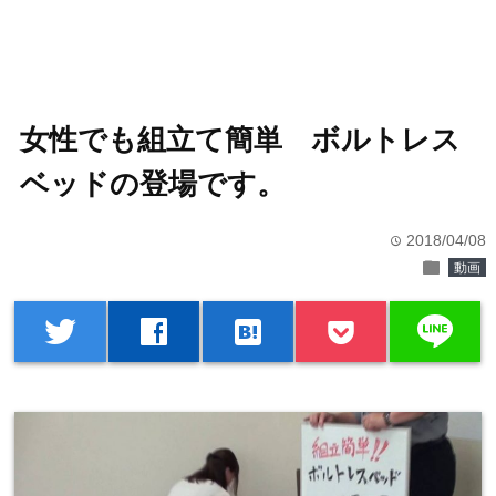
女性でも組立て簡単 ボルトレス
ベッドの登場です。
2018/04/08
time
folder
動画
line
twitter
facebook
hatenabookmark