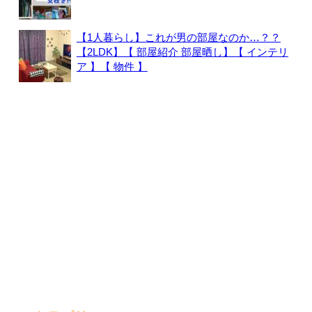
【1人暮らし】これが男の部屋なのか…？？
【2LDK】【 部屋紹介 部屋晒し】【 インテリ
ア 】【 物件 】