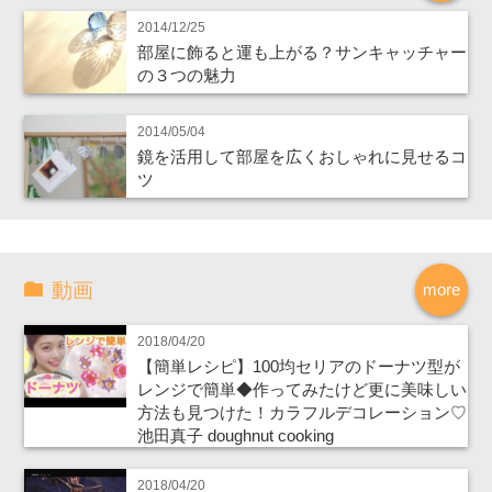
2014/12/25
部屋に飾ると運も上がる？サンキャッチャー
の３つの魅力
2014/05/04
鏡を活用して部屋を広くおしゃれに見せるコ
ツ
動画
more
2018/04/20
【簡単レシピ】100均セリアのドーナツ型が
レンジで簡単◆作ってみたけど更に美味しい
方法も見つけた！カラフルデコレーション♡
池田真子 doughnut cooking
2018/04/20