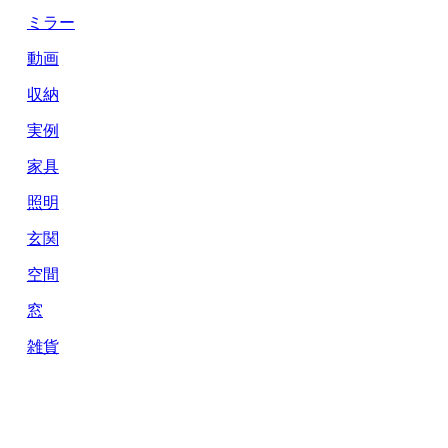
ミラー
動画
収納
実例
家具
照明
玄関
空間
窓
雑貨