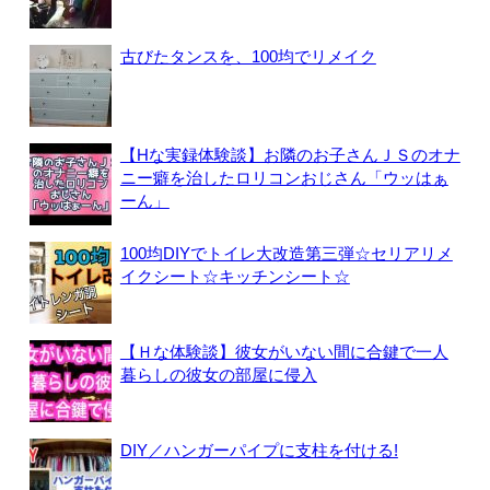
古びたタンスを、100均でリメイク
【Hな実録体験談】お隣のお子さんＪＳのオナ
ニー癖を治したロリコンおじさん「ウッはぁ
ーん」
100均DIYでトイレ大改造第三弾☆セリアリメ
イクシート☆キッチンシート☆
【Ｈな体験談】彼女がいない間に合鍵で一人
暮らしの彼女の部屋に侵入
DIY／ハンガーパイプに支柱を付ける!