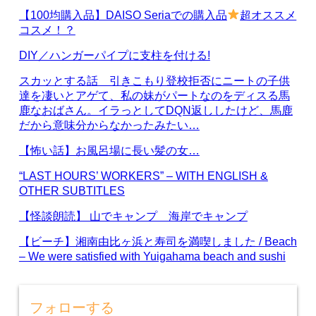
【100均購入品】DAISO Seriaでの購入品
超オススメ
コスメ！？
DIY／ハンガーパイプに支柱を付ける!
スカッとする話 引きこもり登校拒否にニートの子供
達を凄いとアゲて、私の妹がパートなのをディスる馬
鹿なおばさん。イラっとしてDQN返ししたけど、馬鹿
だから意味分からなかったみたい…
【怖い話】お風呂場に長い髪の女…
“LAST HOURS’ WORKERS” – WITH ENGLISH &
OTHER SUBTITLES
【怪談朗読】 山でキャンプ 海岸でキャンプ
【ビーチ】湘南由比ヶ浜と寿司を満喫しました / Beach
– We were satisfied with Yuigahama beach and sushi
フォローする