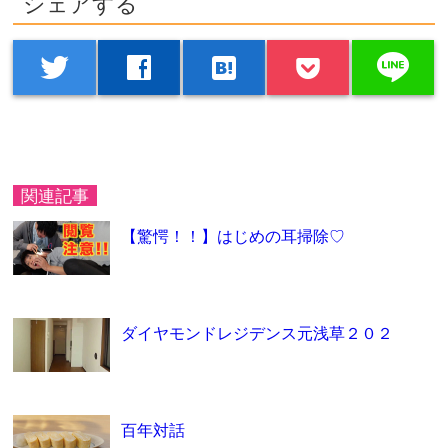
シェアする
line
twitter
facebook
hatenabookmark
関連記事
【驚愕！！】はじめの耳掃除♡
ダイヤモンドレジデンス元浅草２０２
百年対話