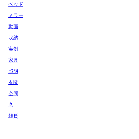
ベッド
ミラー
動画
収納
実例
家具
照明
玄関
空間
窓
雑貨