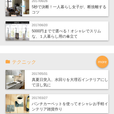
2017/06/26
5秒で決断！一人暮らし女子が、断捨離する
コツ
2017/06/20
5000円までで選べる！オシャレでスリム
な、１人暮らし用の傘立て
テクニック
more
2017/05/31
真夏日突入、水回りを大理石インテリアにし
て涼し気に
2017/03/27
パンチカーペットを使ってオシャレお手軽イ
ンテリア雑貨作り