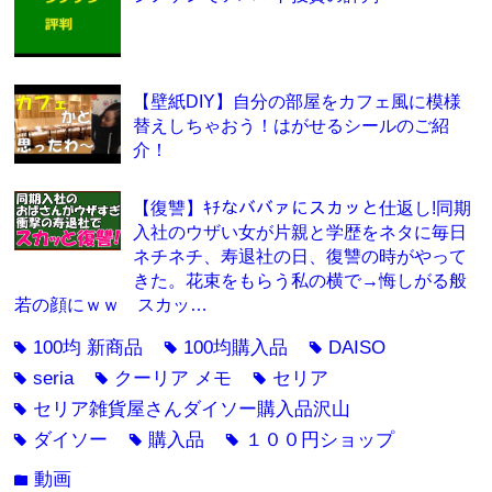
【壁紙DIY】自分の部屋をカフェ風に模様
替えしちゃおう！はがせるシールのご紹
介！
【復讐】ｷﾁなババァにスカッと仕返し!同期
入社のウザい女が片親と学歴をネタに毎日
ネチネチ、寿退社の日、復讐の時がやって
きた。花束をもらう私の横で→悔しがる般
若の顔にｗｗ スカッ…
100均 新商品
100均購入品
DAISO
tag
tag
tag
seria
クーリア メモ
セリア
tag
tag
tag
セリア雑貨屋さんダイソー購入品沢山
tag
ダイソー
購入品
１００円ショップ
tag
tag
tag
動画
folder