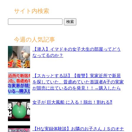
サイト内検索
検
索:
今週の人気記事
【潜入】イマドキの女子大生の部屋ってどう
なってるのか？
【スカッとする話】【復讐】実家近所で新居
を探していた、昔虐めていた首謀者A子の実家
が競売に出ているのを発見！！→購入したら
女子が 巨大風船 に入る！脱出！割れる⁈
【Hな実録体験談】お隣のお子さんＪＳのオナ