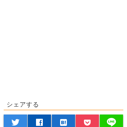
シェアする
line
twitter
facebook
hatenabookmark