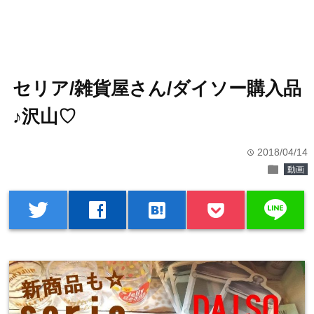
セリア/雑貨屋さん/ダイソー購入品
♪沢山♡
2018/04/14
time
folder
動画
line
twitter
facebook
hatenabookmark