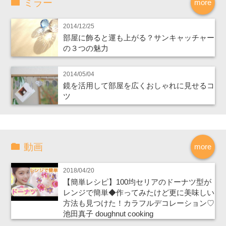
ミラー
more
2014/12/25
部屋に飾ると運も上がる？サンキャッチャー
の３つの魅力
2014/05/04
鏡を活用して部屋を広くおしゃれに見せるコ
ツ
動画
more
2018/04/20
【簡単レシピ】100均セリアのドーナツ型が
レンジで簡単◆作ってみたけど更に美味しい
方法も見つけた！カラフルデコレーション♡
池田真子 doughnut cooking