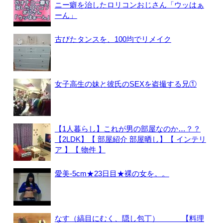
ニー癖を治したロリコンおじさん「ウッはぁ
ーん」
古びたタンスを、100均でリメイク
女子高生の妹と彼氏のSEXを盗撮する兄①
【1人暮らし】これが男の部屋なのか…？？
【2LDK】【 部屋紹介 部屋晒し】【 インテリ
ア 】【 物件 】
愛美-5cm★23日目★裸の女を。。
なす（縞目にむく、隠し包丁） 【料理