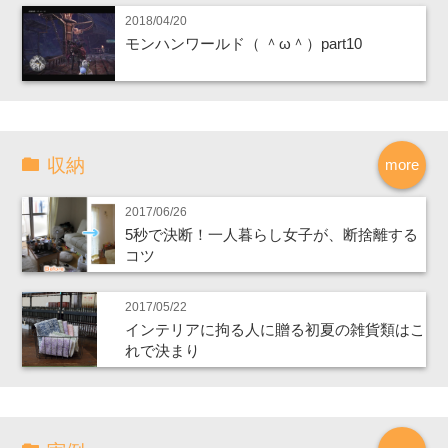
2018/04/20
モンハンワールド（ ＾ω＾）part10
収納
more
2017/06/26
5秒で決断！一人暮らし女子が、断捨離する
コツ
2017/05/22
インテリアに拘る人に贈る初夏の雑貨類はこ
れで決まり