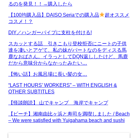
るのを発見！！→購入したら
【100均購入品】DAISO Seriaでの購入品
超オススメ
コスメ！？
DIY／ハンガーパイプに支柱を付ける!
スカッとする話 引きこもり登校拒否にニートの子供
達を凄いとアゲて、私の妹がパートなのをディスる馬
鹿なおばさん。イラっとしてDQN返ししたけど、馬鹿
だから意味分からなかったみたい…
【怖い話】お風呂場に長い髪の女…
“LAST HOURS’ WORKERS” – WITH ENGLISH &
OTHER SUBTITLES
【怪談朗読】 山でキャンプ 海岸でキャンプ
【ビーチ】湘南由比ヶ浜と寿司を満喫しました / Beach
– We were satisfied with Yuigahama beach and sushi