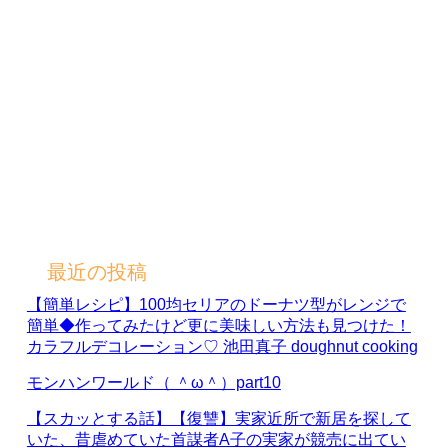
最近の投稿
【簡単レシピ】100均セリアのドーナツ型がレンジで
簡単◆作ってみたけど更に美味しい方法も見つけた！
カラフルデコレーション♡ 池田真子 doughnut cooking
モンハンワールド（ ＾ω＾）part10
【スカッとする話】【復讐】実家近所で新居を探して
いた、昔虐めていた首謀者A子の実家が競売に出てい