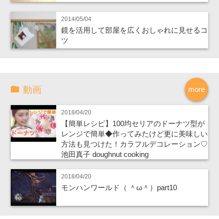
2014/05/04
鏡を活用して部屋を広くおしゃれに見せるコ
ツ
動画
more
2018/04/20
【簡単レシピ】100均セリアのドーナツ型が
レンジで簡単◆作ってみたけど更に美味しい
方法も見つけた！カラフルデコレーション♡
池田真子 doughnut cooking
2018/04/20
モンハンワールド（ ＾ω＾）part10