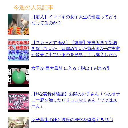
今週の人気記事
【潜入】イマドキの女子大生の部屋ってどう
なってるのか？
【スカッとする話】【復讐】実家近所で新居
を探していた、昔虐めていた首謀者A子の実家
が競売に出ているのを発見！！→購入したら
女子が 巨大風船 に入る！脱出！割れる⁈
【Hな実録体験談】お隣のお子さんＪＳのオナ
ニー癖を治したロリコンおじさん「ウッはぁ
ーん」
女子高生の妹と彼氏のSEXを盗撮する兄①