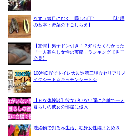
なす（縞目にむく、隠し包丁） 【料理
の基本：野菜の下ごしらえ】
【驚愕】男子ドン引き！？知りたくなかった
「一人暮らし女性の実態」ランキング【男子
必見】
100均DIYでトイレ大改造第三弾☆セリアリメ
イクシート☆キッチンシート☆
【Ｈな体験談】彼女がいない間に合鍵で一人
暮らしの彼女の部屋に侵入
洗濯物で判る私生活、独身女性編まとめ３