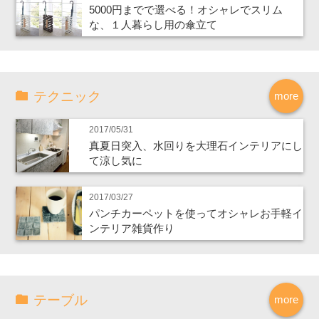
5000円までで選べる！オシャレでスリム
な、１人暮らし用の傘立て
テクニック
more
2017/05/31
真夏日突入、水回りを大理石インテリアにし
て涼し気に
2017/03/27
パンチカーペットを使ってオシャレお手軽イ
ンテリア雑貨作り
テーブル
more