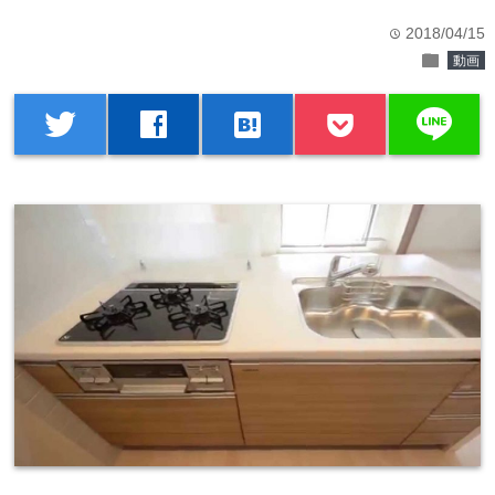
2018/04/15
time
folder
動画
line
twitter
facebook
hatenabookmark