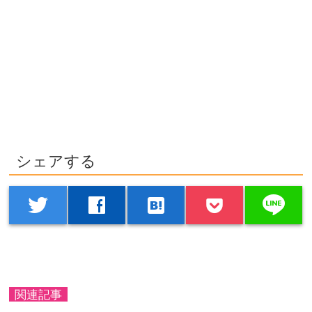
シェアする
line
twitter
facebook
hatenabookmark
関連記事