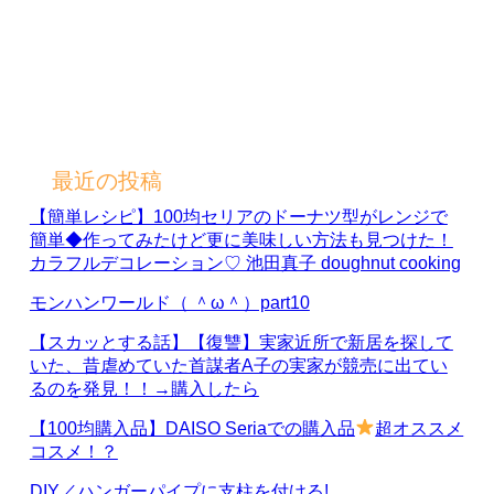
最近の投稿
【簡単レシピ】100均セリアのドーナツ型がレンジで
簡単◆作ってみたけど更に美味しい方法も見つけた！
カラフルデコレーション♡ 池田真子 doughnut cooking
モンハンワールド（ ＾ω＾）part10
【スカッとする話】【復讐】実家近所で新居を探して
いた、昔虐めていた首謀者A子の実家が競売に出てい
るのを発見！！→購入したら
【100均購入品】DAISO Seriaでの購入品
超オススメ
コスメ！？
DIY／ハンガーパイプに支柱を付ける!