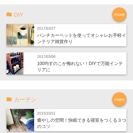
DIY
more
2017/03/27
パンチカーペットを使ってオシャレお手軽イ
ンテリア雑貨作り
2017/03/06
100均すのこが侮れない！DIYで万能インテ
リアに
カーテン
more
2015/10/11
癒やしの空間！快眠できる寝室をつくる３つ
のコツ