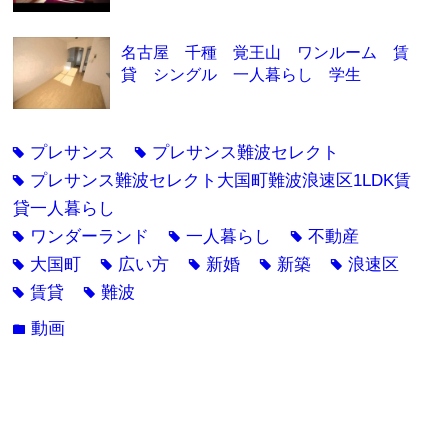
名古屋 千種 覚王山 ワンルーム 賃
貸 シングル 一人暮らし 学生
プレサンス
プレサンス難波セレクト
tag
tag
プレサンス難波セレクト大国町難波浪速区1LDK賃
tag
貸一人暮らし
ワンダーランド
一人暮らし
不動産
tag
tag
tag
大国町
広い方
新婚
新築
浪速区
tag
tag
tag
tag
tag
賃貸
難波
tag
tag
動画
folder