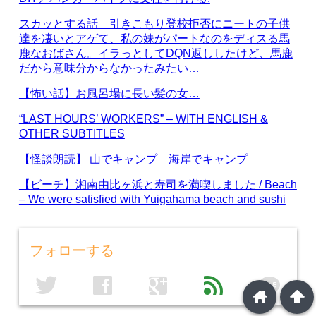
スカッとする話 引きこもり登校拒否にニートの子供
達を凄いとアゲて、私の妹がパートなのをディスる馬
鹿なおばさん。イラっとしてDQN返ししたけど、馬鹿
だから意味分からなかったみたい…
【怖い話】お風呂場に長い髪の女…
“LAST HOURS’ WORKERS” – WITH ENGLISH &
OTHER SUBTITLES
【怪談朗読】 山でキャンプ 海岸でキャンプ
【ビーチ】湘南由比ヶ浜と寿司を満喫しました / Beach
– We were satisfied with Yuigahama beach and sushi
フォローする
line
twitter
facebook
google
feed
home
arrowup