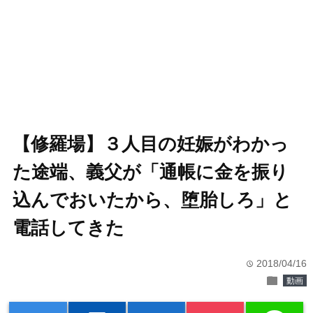
【修羅場】３人目の妊娠がわかっ
た途端、義父が「通帳に金を振り
込んでおいたから、堕胎しろ」と
電話してきた
2018/04/16
time
folder
動画