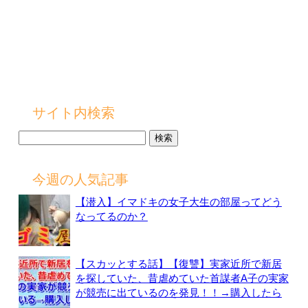
サイト内検索
検
索:
今週の人気記事
【潜入】イマドキの女子大生の部屋ってどう
なってるのか？
【スカッとする話】【復讐】実家近所で新居
を探していた、昔虐めていた首謀者A子の実家
が競売に出ているのを発見！！→購入したら