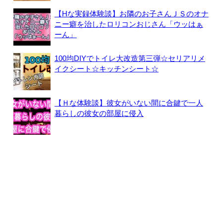
【Hな実録体験談】お隣のお子さんＪＳのオナ
ニー癖を治したロリコンおじさん「ウッはぁ
ーん」
100均DIYでトイレ大改造第三弾☆セリアリメ
イクシート☆キッチンシート☆
【Ｈな体験談】彼女がいない間に合鍵で一人
暮らしの彼女の部屋に侵入