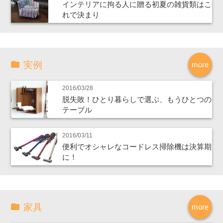
インテリアに拘る人に贈る初夏の雑貨類はこ
れで決まり
実例
more
2016/03/28
脱失敗！ひとり暮らしで選ぶ、もうひとつの
テーブル
2016/03/11
便利でオシャレなコードレス掃除機は決算期
に！
家具
more