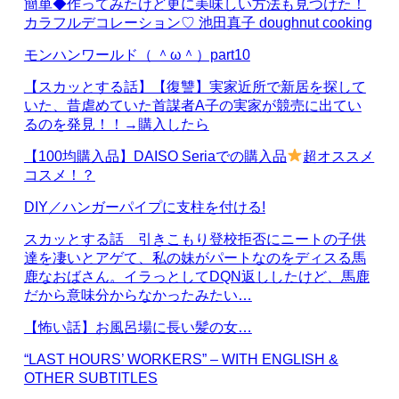
簡単◆作ってみたけど更に美味しい方法も見つけた！
カラフルデコレーション♡ 池田真子 doughnut cooking
モンハンワールド（ ＾ω＾）part10
【スカッとする話】【復讐】実家近所で新居を探して
いた、昔虐めていた首謀者A子の実家が競売に出てい
るのを発見！！→購入したら
【100均購入品】DAISO Seriaでの購入品
超オススメ
コスメ！？
DIY／ハンガーパイプに支柱を付ける!
スカッとする話 引きこもり登校拒否にニートの子供
達を凄いとアゲて、私の妹がパートなのをディスる馬
鹿なおばさん。イラっとしてDQN返ししたけど、馬鹿
だから意味分からなかったみたい…
【怖い話】お風呂場に長い髪の女…
“LAST HOURS’ WORKERS” – WITH ENGLISH &
OTHER SUBTITLES