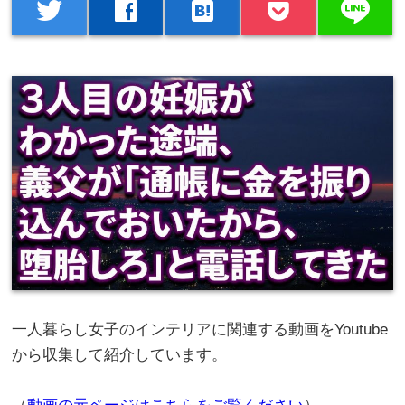
line
twitter
facebook
hatenabookmark
一人暮らし女子のインテリアに関連する動画をYoutube
から収集して紹介しています。