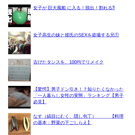
女子が 巨大風船 に入る！脱出！割れる⁈
女子高生の妹と彼氏のSEXを盗撮する兄①
古びたタンスを、100均でリメイク
【驚愕】男子ドン引き！？知りたくなかった
「一人暮らし女性の実態」ランキング【男子
必見】
なす（縞目にむく、隠し包丁） 【料理
の基本：野菜の下ごしらえ】