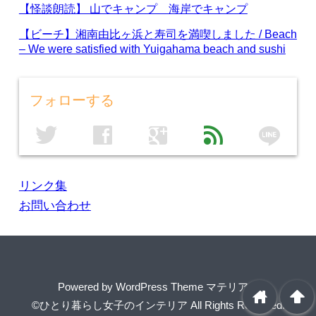
【怪談朗読】 山でキャンプ 海岸でキャンプ
【ビーチ】湘南由比ヶ浜と寿司を満喫しました / Beach
– We were satisfied with Yuigahama beach and sushi
フォローする
line
twitter
facebook
google
feed
リンク集
お問い合わせ
Powered by
WordPress Theme マテリアル
home
arrowup
©ひとり暮らし女子のインテリア
All Rights Reserved.