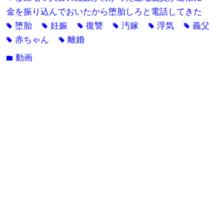
金を振り込んでおいたから堕胎しろと電話してきた
堕胎
妊娠
復讐
汚嫁
浮気
義父
tag
tag
tag
tag
tag
tag
赤ちゃん
離婚
tag
tag
動画
folder