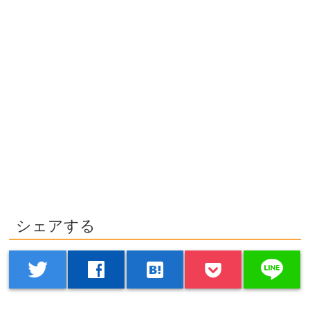
シェアする
line
twitter
facebook
hatenabookmark