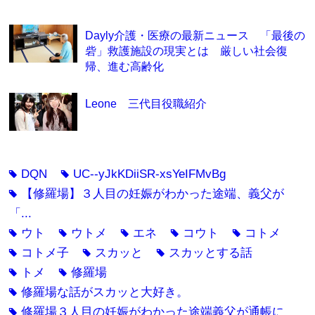
Dayly介護・医療の最新ニュース 「最後の
砦」救護施設の現実とは 厳しい社会復
帰、進む高齢化
Leone 三代目役職紹介
DQN
UC--yJkKDiiSR-xsYeIFMvBg
tag
tag
【修羅場】３人目の妊娠がわかった途端、義父が
tag
「...
ウト
ウトメ
エネ
コウト
コトメ
tag
tag
tag
tag
tag
コトメ子
スカッと
スカッとする話
tag
tag
tag
トメ
修羅場
tag
tag
修羅場な話がスカッと大好き。
tag
修羅場３人目の妊娠がわかった途端義父が通帳に
tag