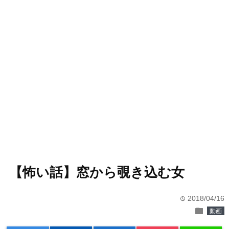
【怖い話】窓から覗き込む女
2018/04/16
time
folder
動画