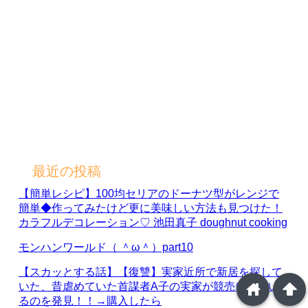
最近の投稿
【簡単レシピ】100均セリアのドーナツ型がレンジで
簡単◆作ってみたけど更に美味しい方法も見つけた！
カラフルデコレーション♡ 池田真子 doughnut cooking
モンハンワールド（ ＾ω＾）part10
【スカッとする話】【復讐】実家近所で新居を探して
home
arrowup
いた、昔虐めていた首謀者A子の実家が競売に出てい
るのを発見！！→購入したら