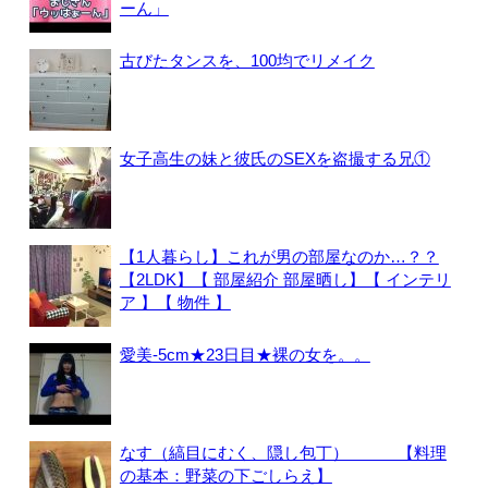
ーん」
古びたタンスを、100均でリメイク
女子高生の妹と彼氏のSEXを盗撮する兄①
【1人暮らし】これが男の部屋なのか…？？
【2LDK】【 部屋紹介 部屋晒し】【 インテリ
ア 】【 物件 】
愛美-5cm★23日目★裸の女を。。
なす（縞目にむく、隠し包丁） 【料理
の基本：野菜の下ごしらえ】