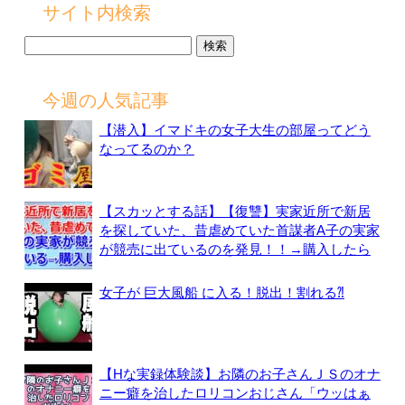
サイト内検索
検
索:
今週の人気記事
【潜入】イマドキの女子大生の部屋ってどう
なってるのか？
【スカッとする話】【復讐】実家近所で新居
を探していた、昔虐めていた首謀者A子の実家
が競売に出ているのを発見！！→購入したら
女子が 巨大風船 に入る！脱出！割れる⁈
【Hな実録体験談】お隣のお子さんＪＳのオナ
ニー癖を治したロリコンおじさん「ウッはぁ