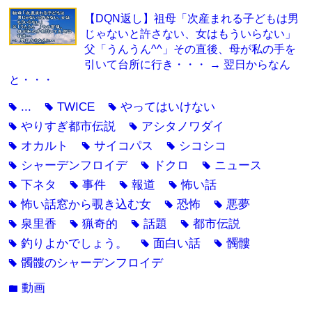
【DQN返し】祖母「次産まれる子どもは男
じゃないと許さない、女はもういらない」
父「うんうん^^」その直後、母が私の手を
引いて台所に行き・・・ → 翌日からなん
と・・・
...
TWICE
やってはいけない
tag
tag
tag
やりすぎ都市伝説
アシタノワダイ
tag
tag
オカルト
サイコパス
シコシコ
tag
tag
tag
シャーデンフロイデ
ドクロ
ニュース
tag
tag
tag
下ネタ
事件
報道
怖い話
tag
tag
tag
tag
怖い話窓から覗き込む女
恐怖
悪夢
tag
tag
tag
泉里香
猟奇的
話題
都市伝説
tag
tag
tag
tag
釣りよかでしょう。
面白い話
髑髏
tag
tag
tag
髑髏のシャーデンフロイデ
tag
動画
folder