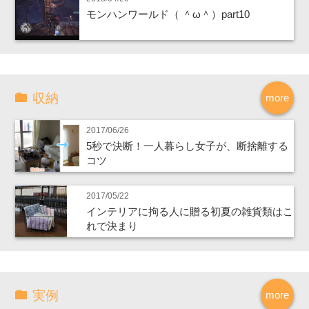
モンハンワールド（ ＾ω＾）part10
収納
more
2017/06/26
5秒で決断！一人暮らし女子が、断捨離する
コツ
2017/05/22
インテリアに拘る人に贈る初夏の雑貨類はこ
れで決まり
実例
more