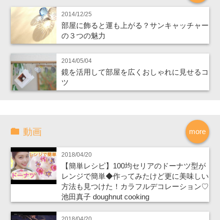
2014/12/25
部屋に飾ると運も上がる？サンキャッチャー
の３つの魅力
2014/05/04
鏡を活用して部屋を広くおしゃれに見せるコ
ツ
動画
more
2018/04/20
【簡単レシピ】100均セリアのドーナツ型が
レンジで簡単◆作ってみたけど更に美味しい
方法も見つけた！カラフルデコレーション♡
池田真子 doughnut cooking
2018/04/20