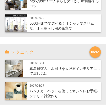
5秒で決断！一人暮らし女子が、断捨離する
コツ
2017/06/20
5000円までで選べる！オシャレでスリム
な、１人暮らし用の傘立て
テクニック
more
2017/05/31
真夏日突入、水回りを大理石インテリアにし
て涼し気に
2017/03/27
パンチカーペットを使ってオシャレお手軽イ
ンテリア雑貨作り