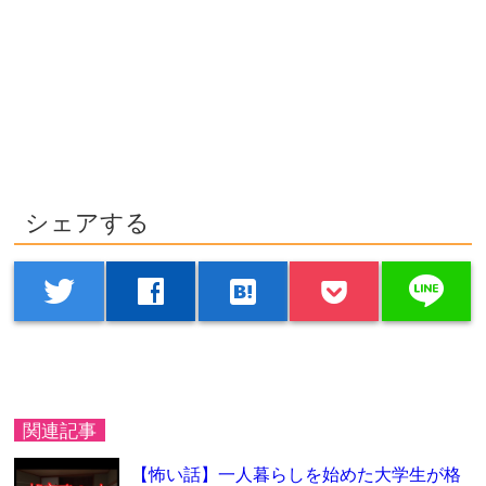
シェアする
line
twitter
facebook
hatenabookmark
関連記事
【怖い話】一人暮らしを始めた大学生が格