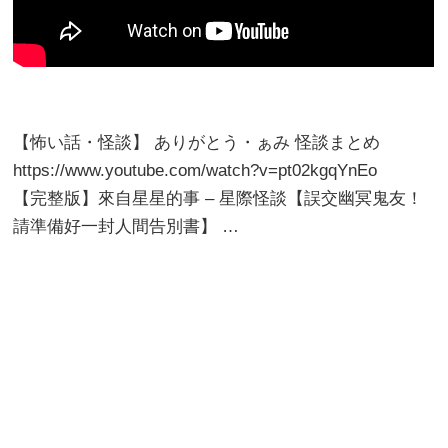
【怖い話・怪談】 ありがとう・ぁみ 怪談まとめ
https://www.youtube.com/watch?v=pt02kgqYnEo
【完整版】來自星星的事 – 星際怪談【誤交幽冥鬼友！
請準備好一封人間告別書】 …