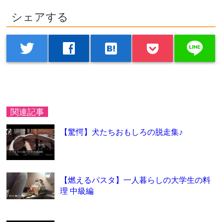
シェアする
line
twitter
facebook
hatenabookmark
関連記事
【驚愕】犬たちおもしろの脱走集♪
【燃えるパスタ】一人暮らしの大学生の料
理 中級編