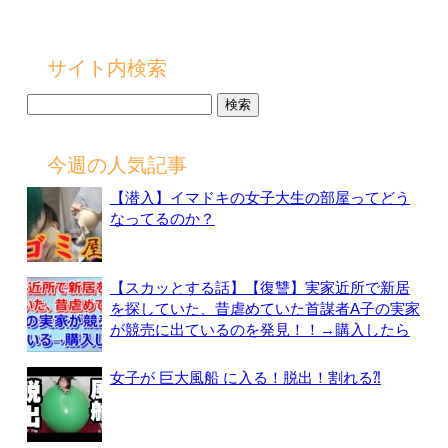
サイト内検索
検
索:
今週の人気記事
【潜入】イマドキの女子大生の部屋ってどう
なってるのか？
【スカッとする話】【復讐】実家近所で新居
を探していた、昔虐めていた首謀者A子の実家
が競売に出ているのを発見！！→購入したら
女子が 巨大風船 に入る！脱出！割れる⁈