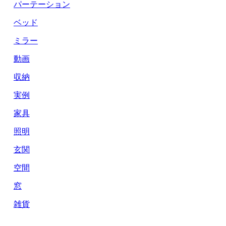
パーテーション
ベッド
ミラー
動画
収納
実例
家具
照明
玄関
空間
窓
雑貨