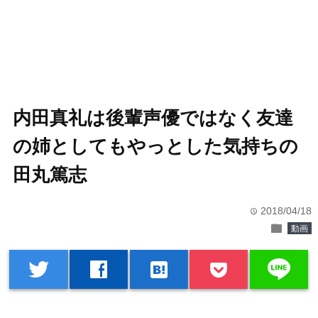
内田真礼は後輩声優ではなく友達
の姉としてもやっとした気持ちの
田丸篤志
2018/04/18
time
folder
動画
line
twitter
facebook
hatenabookmark