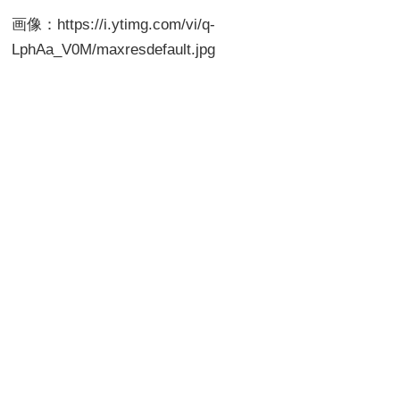
画像：https://i.ytimg.com/vi/q-
LphAa_V0M/maxresdefault.jpg