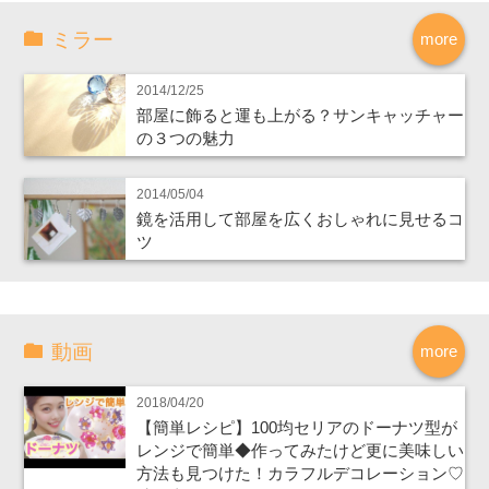
ミラー
more
2014/12/25
部屋に飾ると運も上がる？サンキャッチャー
の３つの魅力
2014/05/04
鏡を活用して部屋を広くおしゃれに見せるコ
ツ
動画
more
2018/04/20
【簡単レシピ】100均セリアのドーナツ型が
レンジで簡単◆作ってみたけど更に美味しい
方法も見つけた！カラフルデコレーション♡