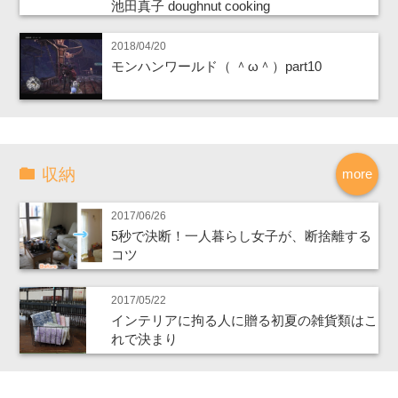
池田真子 doughnut cooking
2018/04/20
モンハンワールド（ ＾ω＾）part10
収納
more
2017/06/26
5秒で決断！一人暮らし女子が、断捨離する
コツ
2017/05/22
インテリアに拘る人に贈る初夏の雑貨類はこ
れで決まり