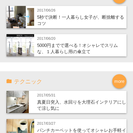
2017/06/26
5秒で決断！一人暮らし女子が、断捨離する
コツ
2017/06/20
5000円までで選べる！オシャレでスリム
な、１人暮らし用の傘立て
テクニック
more
2017/05/31
真夏日突入、水回りを大理石インテリアにし
て涼し気に
2017/03/27
パンチカーペットを使ってオシャレお手軽イ