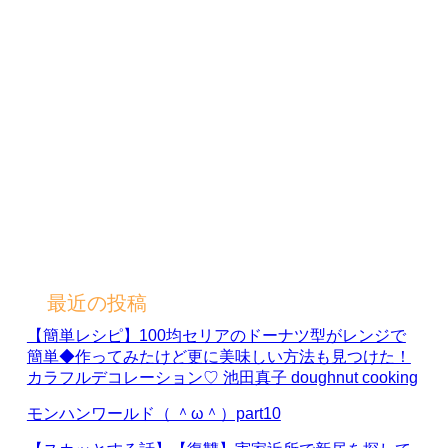
最近の投稿
【簡単レシピ】100均セリアのドーナツ型がレンジで
簡単◆作ってみたけど更に美味しい方法も見つけた！
カラフルデコレーション♡ 池田真子 doughnut cooking
モンハンワールド（ ＾ω＾）part10