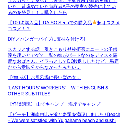
【スカッとする話】【復讐】実家近所で新居を探して
いた、昔虐めていた首謀者A子の実家が競売に出てい
るのを発見！！→購入したら
【100均購入品】DAISO Seriaでの購入品
超オススメ
コスメ！？
DIY／ハンガーパイプに支柱を付ける!
スカッとする話 引きこもり登校拒否にニートの子供
達を凄いとアゲて、私の妹がパートなのをディスる馬
鹿なおばさん。イラっとしてDQN返ししたけど、馬鹿
だから意味分からなかったみたい…
【怖い話】お風呂場に長い髪の女…
“LAST HOURS’ WORKERS” – WITH ENGLISH &
OTHER SUBTITLES
【怪談朗読】 山でキャンプ 海岸でキャンプ
【ビーチ】湘南由比ヶ浜と寿司を満喫しました / Beach
– We were satisfied with Yuigahama beach and sushi