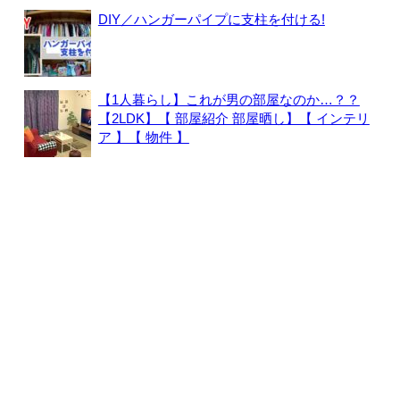
DIY／ハンガーパイプに支柱を付ける!
【1人暮らし】これが男の部屋なのか…？？
【2LDK】【 部屋紹介 部屋晒し】【 インテリ
ア 】【 物件 】