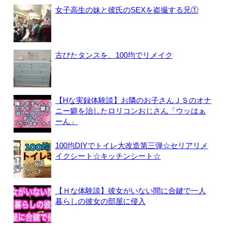
女子高生の妹と彼氏のSEXを盗撮する兄①
古びたタンスを、100均でリメイク
【Hな実録体験談】お隣のお子さんＪＳのオナ
ニー癖を治したロリコンおじさん「ウッはぁ
ーん」
100均DIYでトイレ大改造第三弾☆セリアリメ
イクシート☆キッチンシート☆
【Ｈな体験談】彼女がいない間に合鍵で一人
暮らしの彼女の部屋に侵入