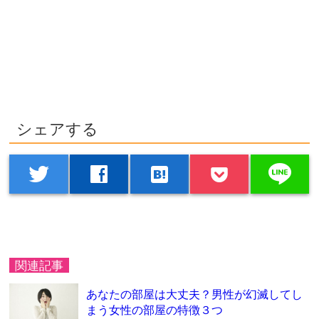
シェアする
line
twitter
facebook
hatenabookmark
関連記事
あなたの部屋は大丈夫？男性が幻滅してし
まう女性の部屋の特徴３つ