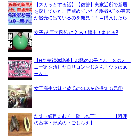
【スカッとする話】【復讐】実家近所で新居
を探していた、昔虐めていた首謀者A子の実家
が競売に出ているのを発見！！→購入したら
女子が 巨大風船 に入る！脱出！割れる⁈
【Hな実録体験談】お隣のお子さんＪＳのオナ
ニー癖を治したロリコンおじさん「ウッはぁ
ーん」
女子高生の妹と彼氏のSEXを盗撮する兄①
なす（縞目にむく、隠し包丁） 【料理
の基本：野菜の下ごしらえ】