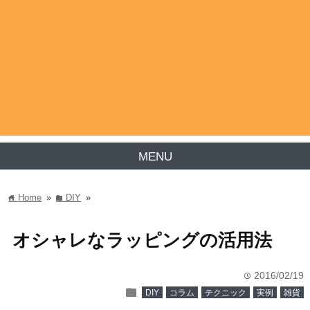
MENU
Home
»
DIY
»
home
folder
オシャレなラッピングの活用法
2016/02/19
time
folder
DIY
コラム
テクニック
実例
雑貨