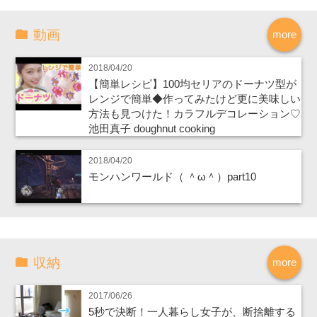
動画
more
2018/04/20
【簡単レシピ】100均セリアのドーナツ型が
レンジで簡単◆作ってみたけど更に美味しい
方法も見つけた！カラフルデコレーション♡
池田真子 doughnut cooking
2018/04/20
モンハンワールド（ ＾ω＾）part10
収納
more
2017/06/26
5秒で決断！一人暮らし女子が、断捨離する