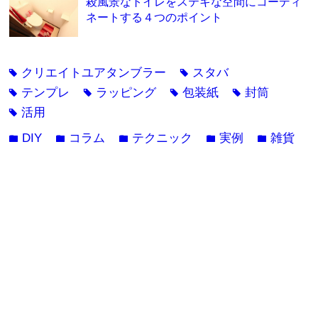
殺風景なトイレをステキな空間にコーディ
ネートする４つのポイント
クリエイトユアタンブラー
スタバ
tag
tag
テンプレ
ラッピング
包装紙
封筒
tag
tag
tag
tag
活用
tag
DIY
コラム
テクニック
実例
雑貨
folder
folder
folder
folder
folder