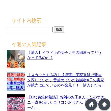
サイト内検索
検
索:
今週の人気記事
【潜入】イマドキの女子大生の部屋ってどう
なってるのか？
【スカッとする話】【復讐】実家近所で新居
を探していた、昔虐めていた首謀者A子の実家
が競売に出ているのを発見！！→購入したら
【Hな実録体験談】お隣のお子さんＪＳのオナ
ニー癖を治したロリコンおじさん「ウッはぁ
home
arrowup
ーん」