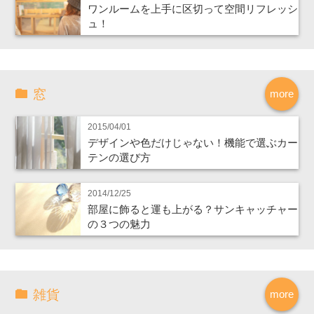
ワンルームを上手に区切って空間リフレッシ
ュ！
窓
more
2015/04/01
デザインや色だけじゃない！機能で選ぶカー
テンの選び方
2014/12/25
部屋に飾ると運も上がる？サンキャッチャー
の３つの魅力
雑貨
more