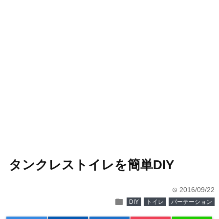
タンクレストイレを簡単DIY
2016/09/22
time
folder
DIY
トイレ
パーテーション