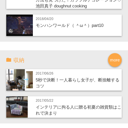
池田真子 doughnut cooking
2018/04/20
モンハンワールド（ ＾ω＾）part10
収納
more
2017/06/26
5秒で決断！一人暮らし女子が、断捨離する
コツ
2017/05/22
インテリアに拘る人に贈る初夏の雑貨類はこ
れで決まり