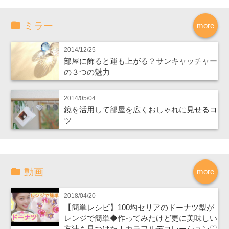
ミラー
more
2014/12/25
部屋に飾ると運も上がる？サンキャッチャー
の３つの魅力
2014/05/04
鏡を活用して部屋を広くおしゃれに見せるコ
ツ
動画
more
2018/04/20
【簡単レシピ】100均セリアのドーナツ型が
レンジで簡単◆作ってみたけど更に美味しい
方法も見つけた！カラフルデコレーション♡