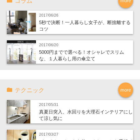
コラム
more
2017/06/26
5秒で決断！一人暮らし女子が、断捨離する
コツ
2017/06/20
5000円までで選べる！オシャレでスリム
な、１人暮らし用の傘立て
テクニック
more
2017/05/31
真夏日突入、水回りを大理石インテリアにし
て涼し気に
2017/03/27