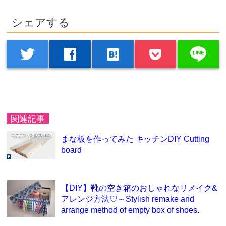
シェアする
line
twitter
facebook
hatenabookmark
関連記事
まな板を作ってみた キッチンDIY Cutting
board
【DIY】靴の空き箱のおしゃれなリメイク&
アレンジ方法♡～Stylish remake and
arrange method of empty box of shoes.