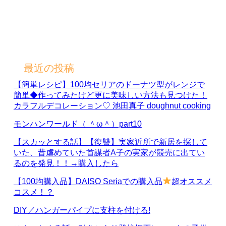
最近の投稿
【簡単レシピ】100均セリアのドーナツ型がレンジで
簡単◆作ってみたけど更に美味しい方法も見つけた！
カラフルデコレーション♡ 池田真子 doughnut cooking
モンハンワールド（ ＾ω＾）part10
【スカッとする話】【復讐】実家近所で新居を探して
いた、昔虐めていた首謀者A子の実家が競売に出てい
るのを発見！！→購入したら
【100均購入品】DAISO Seriaでの購入品
超オススメ
コスメ！？
DIY／ハンガーパイプに支柱を付ける!