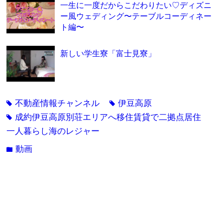
一生に一度だからこだわりたい♡ディズニ
ー風ウェディング〜テーブルコーディネー
ト編〜
新しい学生寮「富士見寮」
不動産情報チャンネル
伊豆高原
tag
tag
成約伊豆高原別荘エリアへ移住賃貸で二拠点居住
tag
一人暮らし海のレジャー
動画
folder