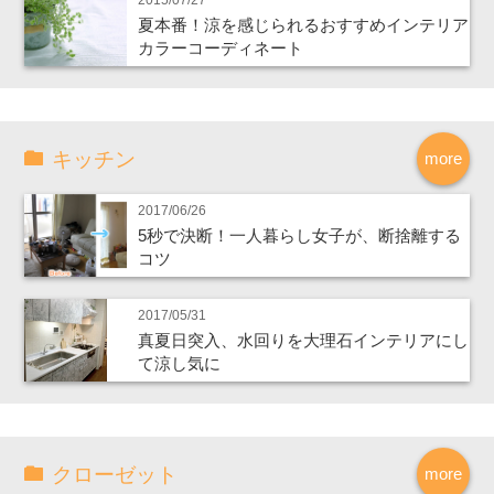
夏本番！涼を感じられるおすすめインテリア
カラーコーディネート
キッチン
more
2017/06/26
5秒で決断！一人暮らし女子が、断捨離する
コツ
2017/05/31
真夏日突入、水回りを大理石インテリアにし
て涼し気に
クローゼット
more