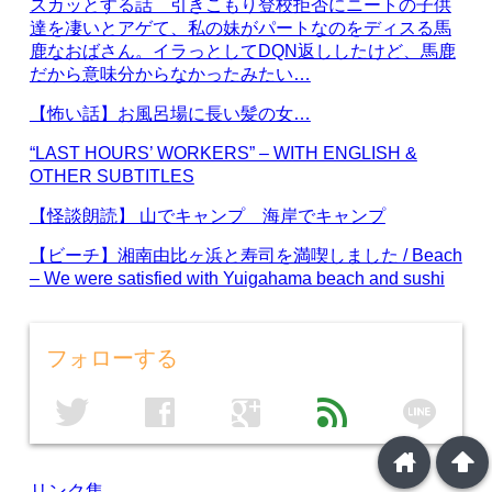
スカッとする話 引きこもり登校拒否にニートの子供
達を凄いとアゲて、私の妹がパートなのをディスる馬
鹿なおばさん。イラっとしてDQN返ししたけど、馬鹿
だから意味分からなかったみたい…
【怖い話】お風呂場に長い髪の女…
“LAST HOURS’ WORKERS” – WITH ENGLISH &
OTHER SUBTITLES
【怪談朗読】 山でキャンプ 海岸でキャンプ
【ビーチ】湘南由比ヶ浜と寿司を満喫しました / Beach
– We were satisfied with Yuigahama beach and sushi
フォローする
line
twitter
facebook
google
feed
home
arrowup
リンク集