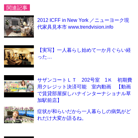
関連記事
2012 ICFF in New York ／ニューヨーク現
代家具見本市 www.trendvision.info
【実写】一人暮らし始めて一か月ぐらい経
った…
サザンコートＬＴ 202号室 1Ｋ 初期費
用クレジット決済可能 室内動画 【動画
で賃貸部屋探しハナインターナショナル草
加駅前店】
症状が和らいだから一人暮らしの病気がど
れだけ大変か語るね。