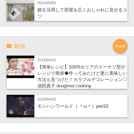
2014/05/04
鏡を活用して部屋を広くおしゃれに見せるコ
ツ
動画
more
2018/04/20
【簡単レシピ】100均セリアのドーナツ型が
レンジで簡単◆作ってみたけど更に美味しい
方法も見つけた！カラフルデコレーション♡
池田真子 doughnut cooking
2018/04/20
モンハンワールド（ ＾ω＾）part10