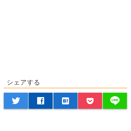
シェアする
line
twitter
facebook
hatenabookmark