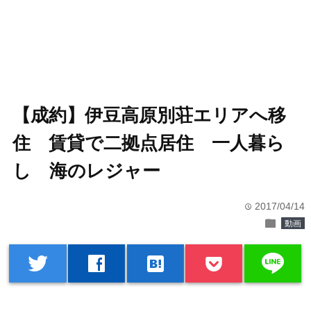
【成約】伊豆高原別荘エリアへ移
住 賃貸で二拠点居住 一人暮ら
し 海のレジャー
2017/04/14
time
folder
動画
line
twitter
facebook
hatenabookmark