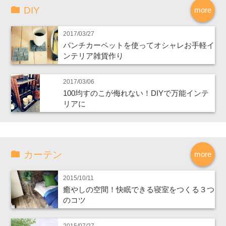
DIY
more
2017/03/27
パンチカーペットを使ってオシャレお手軽イ
ンテリア雑貨作り
2017/03/06
100均すのこが侮れない！DIYで万能インテ
リアに
カーテン
more
2015/10/11
癒やしの空間！快眠できる寝室をつくる３つ
のコツ
2015/07/27