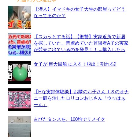
【潜入】イマドキの女子大生の部屋ってどう
なってるのか？
【スカッとする話】【復讐】実家近所で新居
を探していた、昔虐めていた首謀者A子の実家
が競売に出ているのを発見！！→購入したら
女子が 巨大風船 に入る！脱出！割れる⁈
【Hな実録体験談】お隣のお子さんＪＳのオナ
ニー癖を治したロリコンおじさん「ウッはぁ
ーん」
古びたタンスを、100均でリメイク