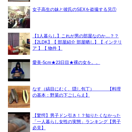
女子高生の妹と彼氏のSEXを盗撮する兄①
【1人暮らし】これが男の部屋なのか…？？
【2LDK】【 部屋紹介 部屋晒し】【 インテリ
ア 】【 物件 】
愛美-5cm★23日目★裸の女を。。
なす（縞目にむく、隠し包丁） 【料理
の基本：野菜の下ごしらえ】
【驚愕】男子ドン引き！？知りたくなかった
「一人暮らし女性の実態」ランキング【男子
必見】