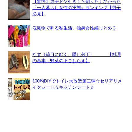
【驚愕】男子ドン引き！？知りたくなかった
「一人暮らし女性の実態」ランキング【男子
必見】
洗濯物で判る私生活、独身女性編まとめ３
なす（縞目にむく、隠し包丁） 【料理
の基本：野菜の下ごしらえ】
100均DIYでトイレ大改造第三弾☆セリアリメ
イクシート☆キッチンシート☆