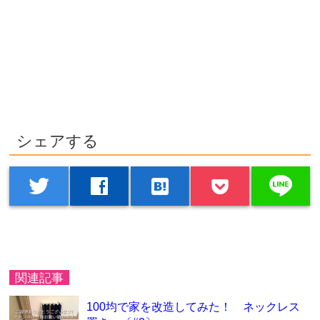
シェアする
line
twitter
facebook
hatenabookmark
関連記事
100均で家を改造してみた！ ネックレス