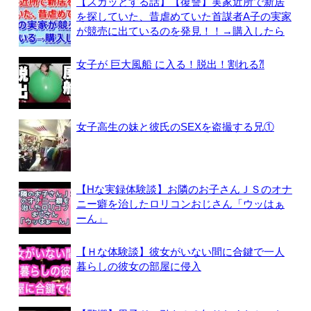
【スカッとする話】【復讐】実家近所で新居
を探していた、昔虐めていた首謀者A子の実家
が競売に出ているのを発見！！→購入したら
女子が 巨大風船 に入る！脱出！割れる⁈
女子高生の妹と彼氏のSEXを盗撮する兄①
【Hな実録体験談】お隣のお子さんＪＳのオナ
ニー癖を治したロリコンおじさん「ウッはぁ
ーん」
【Ｈな体験談】彼女がいない間に合鍵で一人
暮らしの彼女の部屋に侵入