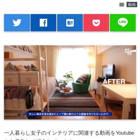
folder
動画
line
twitter
facebook
hatenabookmark
一人暮らし女子のインテリアに関連する動画をYoutube