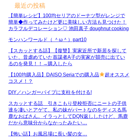
最近の投稿
【簡単レシピ】100均セリアのドーナツ型がレンジで
簡単◆作ってみたけど更に美味しい方法も見つけた！
カラフルデコレーション♡ 池田真子 doughnut cooking
モンハンワールド（ ＾ω＾）part10
【スカッとする話】【復讐】実家近所で新居を探して
いた、昔虐めていた首謀者A子の実家が競売に出てい
るのを発見！！→購入したら
【100均購入品】DAISO Seriaでの購入品
超オススメ
コスメ！？
DIY／ハンガーパイプに支柱を付ける!
スカッとする話 引きこもり登校拒否にニートの子供
達を凄いとアゲて、私の妹がパートなのをディスる馬
鹿なおばさん。イラっとしてDQN返ししたけど、馬鹿
だから意味分からなかったみたい…
【怖い話】お風呂場に長い髪の女…