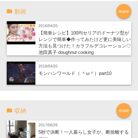
動画
more
2018/04/20
【簡単レシピ】100均セリアのドーナツ型が
レンジで簡単◆作ってみたけど更に美味しい
方法も見つけた！カラフルデコレーション♡
池田真子 doughnut cooking
2018/04/20
モンハンワールド（ ＾ω＾）part10
収納
more
2017/06/26
5秒で決断！一人暮らし女子が、断捨離する