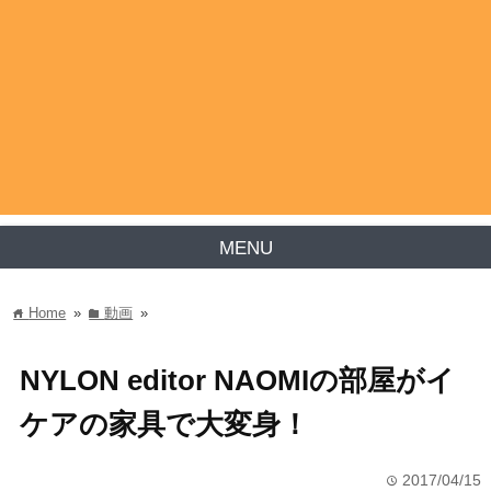
MENU
Home
»
動画
»
home
folder
NYLON editor NAOMIの部屋がイ
ケアの家具で大変身！
2017/04/15
time