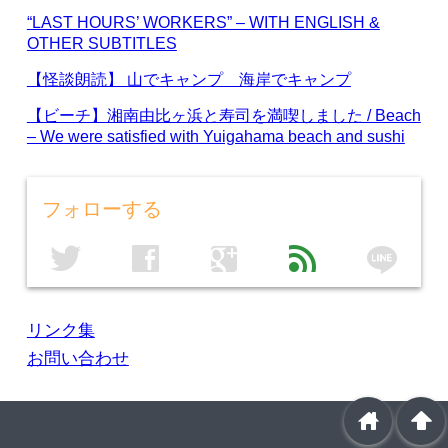
“LAST HOURS’ WORKERS” – WITH ENGLISH &
OTHER SUBTITLES
【怪談朗読】 山でキャンプ 海岸でキャンプ
【ビーチ】湘南由比ヶ浜と寿司を満喫しました / Beach
– We were satisfied with Yuigahama beach and sushi
フォローする
line
twitter
facebook
google
feed
リンク集
お問い合わせ
home
arrowup