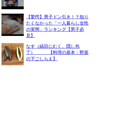
【驚愕】男子ドン引き！？知り
たくなかった「一人暮らし女性
の実態」ランキング【男子必
見】
なす（縞目にむく、隠し包
丁） 【料理の基本：野菜
の下ごしらえ】