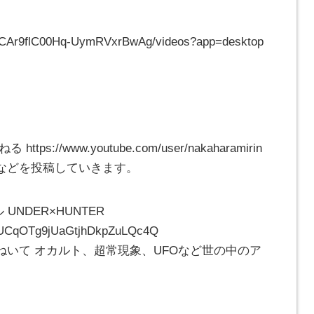
/UCAr9flC00Hq-UymRVxrBwAg/videos?app=desktop
//www.youtube.com/user/nakaharamirin
などを投稿していきます。
UNDER×HUNTER
l/UCqOTg9jUaGtjhDkpZuLQc4Q
いて オカルト、超常現象、UFOなど世の中のア