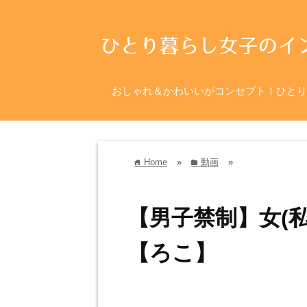
おしゃれ＆かわいいがコンセプト！ひとり
Home
»
動画
»
home
folder
【男子禁制】女(私
【ろこ】