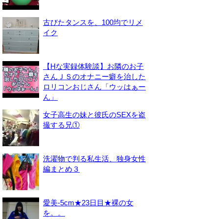
古びたタンスを、100均でリメ
イク
【Hな実録体験談】お隣のお子
さんＪＳのオナニー癖を治した
ロリコンおじさん「ウッはぁー
ん」
女子高生の妹と彼氏のSEXを盗
撮する兄①
洗濯物で判る私生活、独身女性
編まとめ３
愛美-5cm★23日目★裸の女
を。。