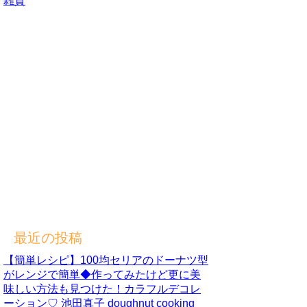
雑貨
最近の投稿
【簡単レシピ】100均セリアのドーナツ型
がレンジで簡単◆作ってみたけど更に美
味しい方法も見つけた！カラフルデコレ
ーション♡ 池田真子 doughnut cooking