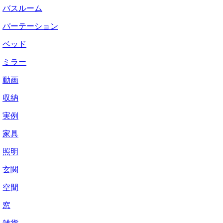
バスルーム
パーテーション
ベッド
ミラー
動画
収納
実例
家具
照明
玄関
空間
窓