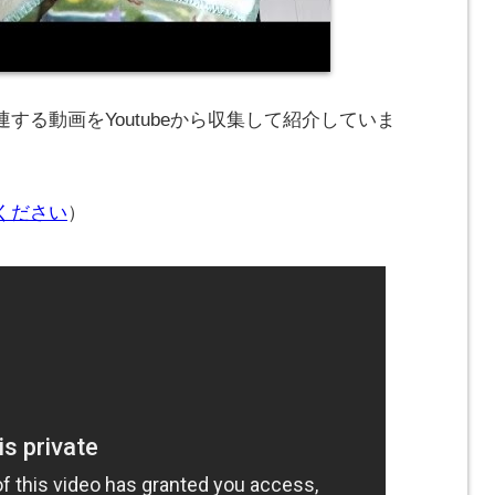
する動画をYoutubeから収集して紹介していま
ください
）