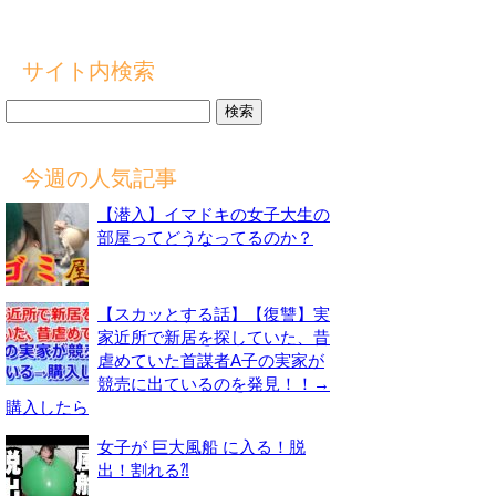
サイト内検索
検
索:
今週の人気記事
【潜入】イマドキの女子大生の
部屋ってどうなってるのか？
【スカッとする話】【復讐】実
家近所で新居を探していた、昔
虐めていた首謀者A子の実家が
競売に出ているのを発見！！→
購入したら
女子が 巨大風船 に入る！脱
出！割れる⁈