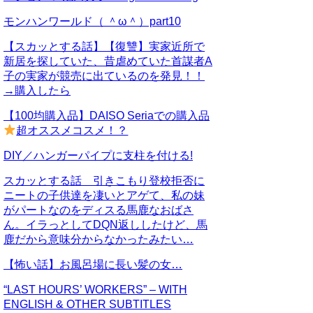
モンハンワールド（ ＾ω＾）part10
【スカッとする話】【復讐】実家近所で
新居を探していた、昔虐めていた首謀者A
子の実家が競売に出ているのを発見！！
→購入したら
【100均購入品】DAISO Seriaでの購入品
超オススメコスメ！？
DIY／ハンガーパイプに支柱を付ける!
スカッとする話 引きこもり登校拒否に
ニートの子供達を凄いとアゲて、私の妹
がパートなのをディスる馬鹿なおばさ
ん。イラっとしてDQN返ししたけど、馬
鹿だから意味分からなかったみたい…
【怖い話】お風呂場に長い髪の女…
“LAST HOURS’ WORKERS” – WITH
ENGLISH & OTHER SUBTITLES