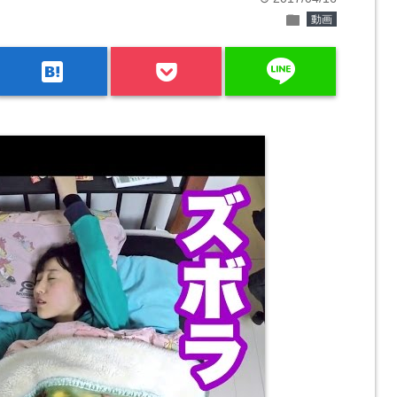
folder
動画
line
hatenabookmark