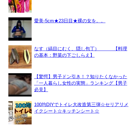
愛美-5cm★23日目★裸の女を。。
なす（縞目にむく、隠し包丁） 【料理
の基本：野菜の下ごしらえ】
【驚愕】男子ドン引き！？知りたくなかった
「一人暮らし女性の実態」ランキング【男子
必見】
100均DIYでトイレ大改造第三弾☆セリアリメ
イクシート☆キッチンシート☆