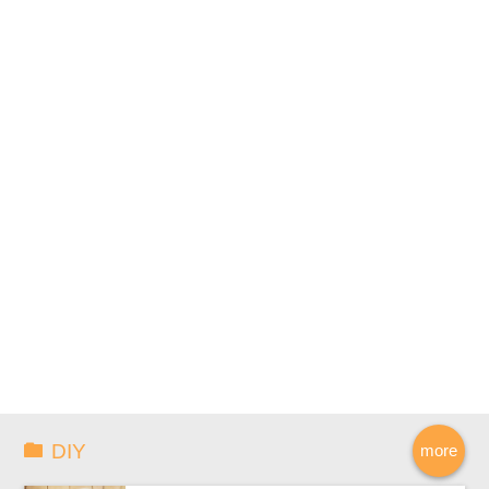
DIY
more