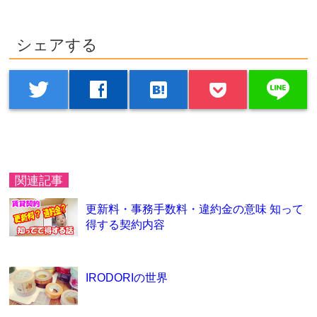
シェアする
line
twitter
facebook
hatenabookmark
関連記事
更新料・事務手数料・違約金の意味 知って
得する契約内容
IRODORIの世界