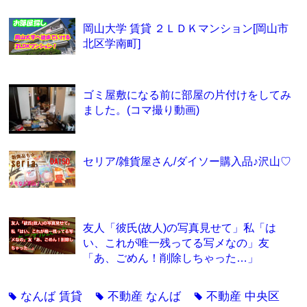
岡山大学 賃貸 ２ＬＤＫマンション[岡山市
北区学南町]
ゴミ屋敷になる前に部屋の片付けをしてみ
ました。(コマ撮り動画)
セリア/雑貨屋さん/ダイソー購入品♪沢山♡
友人「彼氏(故人)の写真見せて」私「は
い、これが唯一残ってる写メなの」友
「あ、ごめん！削除しちゃった…」
なんば 賃貸
不動産 なんば
不動産 中央区
tag
tag
tag