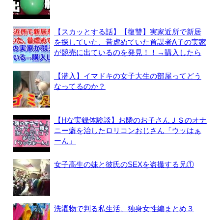
【スカッとする話】【復讐】実家近所で新居
を探していた、昔虐めていた首謀者A子の実家
が競売に出ているのを発見！！→購入したら
【潜入】イマドキの女子大生の部屋ってどう
なってるのか？
【Hな実録体験談】お隣のお子さんＪＳのオナ
ニー癖を治したロリコンおじさん「ウッはぁ
ーん」
女子高生の妹と彼氏のSEXを盗撮する兄①
洗濯物で判る私生活、独身女性編まとめ３