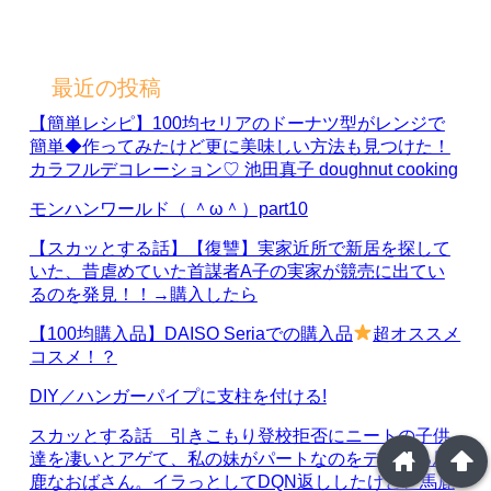
最近の投稿
【簡単レシピ】100均セリアのドーナツ型がレンジで
簡単◆作ってみたけど更に美味しい方法も見つけた！
カラフルデコレーション♡ 池田真子 doughnut cooking
モンハンワールド（ ＾ω＾）part10
【スカッとする話】【復讐】実家近所で新居を探して
いた、昔虐めていた首謀者A子の実家が競売に出てい
るのを発見！！→購入したら
【100均購入品】DAISO Seriaでの購入品
超オススメ
コスメ！？
DIY／ハンガーパイプに支柱を付ける!
スカッとする話 引きこもり登校拒否にニートの子供
home
arrowup
達を凄いとアゲて、私の妹がパートなのをディスる馬
鹿なおばさん。イラっとしてDQN返ししたけど、馬鹿