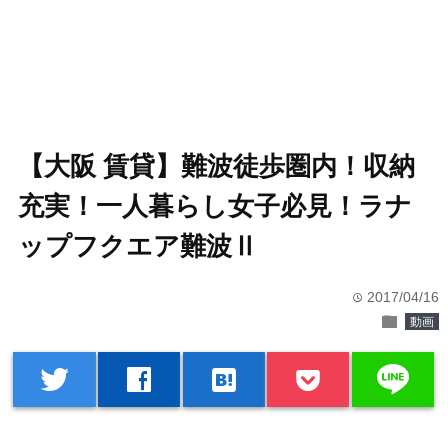
【大阪 賃貸】難波徒歩圏内！収納
充実！一人暮らし女子必見！ラナ
ップフクエア難波Ⅱ
2017/04/16
time
folder
動画
line
twitter
facebook
hatenabookmark