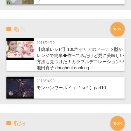
動画
more
2018/04/20
【簡単レシピ】100均セリアのドーナツ型が
レンジで簡単◆作ってみたけど更に美味しい
方法も見つけた！カラフルデコレーション♡
池田真子 doughnut cooking
2018/04/20
モンハンワールド（ ＾ω＾）part10
収納
more