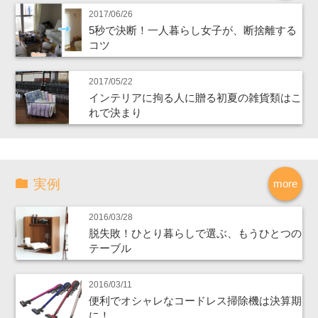
2017/06/26
5秒で決断！一人暮らし女子が、断捨離する
コツ
2017/05/22
インテリアに拘る人に贈る初夏の雑貨類はこ
れで決まり
実例
more
2016/03/28
脱失敗！ひとり暮らしで選ぶ、もうひとつの
テーブル
2016/03/11
便利でオシャレなコードレス掃除機は決算期
に！