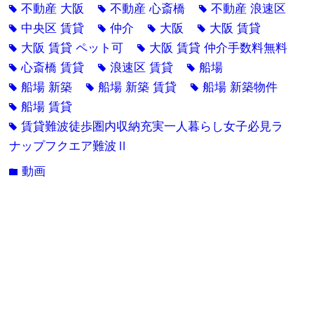
不動産 大阪
不動産 心斎橋
不動産 浪速区
tag
tag
tag
中央区 賃貸
仲介
大阪
大阪 賃貸
tag
tag
tag
tag
大阪 賃貸 ペット可
大阪 賃貸 仲介手数料無料
tag
tag
心斎橋 賃貸
浪速区 賃貸
船場
tag
tag
tag
船場 新築
船場 新築 賃貸
船場 新築物件
tag
tag
tag
船場 賃貸
tag
賃貸難波徒歩圏内収納充実一人暮らし女子必見ラ
tag
ナップフクエア難波Ⅱ
動画
folder