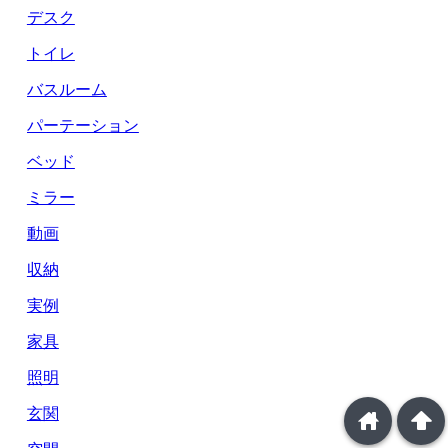
デスク
トイレ
バスルーム
パーテーション
ベッド
ミラー
動画
収納
実例
家具
照明
玄関
home
arrowup