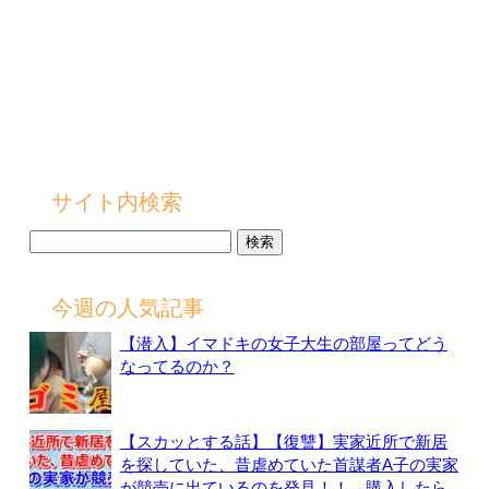
サイト内検索
検
索:
今週の人気記事
【潜入】イマドキの女子大生の部屋ってどう
なってるのか？
【スカッとする話】【復讐】実家近所で新居
を探していた、昔虐めていた首謀者A子の実家
が競売に出ているのを発見！！→購入したら