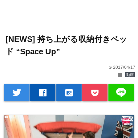
[NEWS] 持ち上がる収納付きベッ
ド “Space Up”
2017/04/17
time
folder
動画
line
twitter
facebook
hatenabookmark