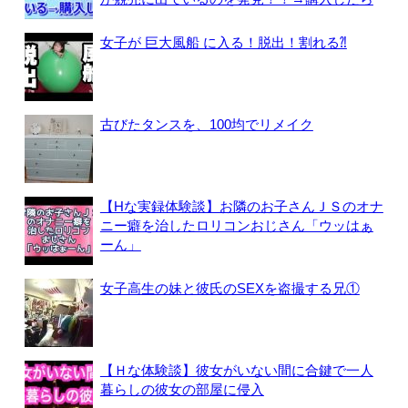
女子が 巨大風船 に入る！脱出！割れる⁈
古びたタンスを、100均でリメイク
【Hな実録体験談】お隣のお子さんＪＳのオナ
ニー癖を治したロリコンおじさん「ウッはぁ
ーん」
女子高生の妹と彼氏のSEXを盗撮する兄①
【Ｈな体験談】彼女がいない間に合鍵で一人
暮らしの彼女の部屋に侵入