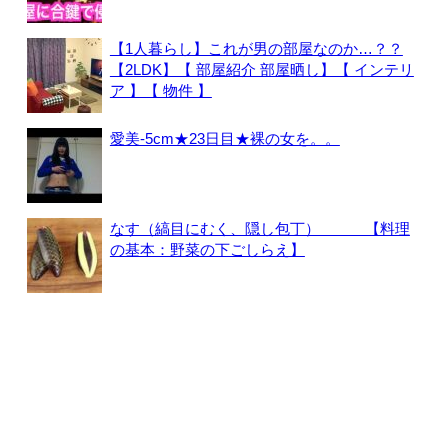
【1人暮らし】これが男の部屋なのか…？？
【2LDK】【 部屋紹介 部屋晒し】【 インテリ
ア 】【 物件 】
愛美-5cm★23日目★裸の女を。。
なす（縞目にむく、隠し包丁） 【料理
の基本：野菜の下ごしらえ】