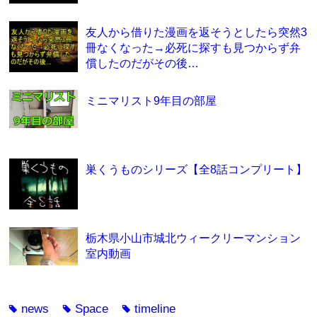
友人から借りた漫画を返そうとしたら突然3
冊なくなった→必死に探すも見つからず弁
償したのだがその後…
ミニマリスト9年目の部屋
巣くうものシリーズ【全8話コンプリート】
栃木県小山市城北ウィークリーマンション
室内動画
news
Space
timeline
tag
tag
tag