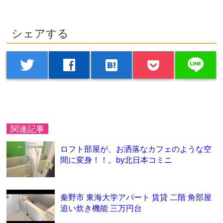
シェアする
line
twitter
facebook
hatenabookmark
関連記事
ロフト部屋が、お洒落なカフェのような空
間に変身！！。by北日本コミニ
秦野市 東海大学アパート 賃貸 二階 角部屋
追い炊き機能 三万円台