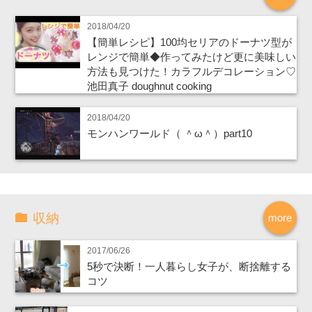
2018/04/20
【簡単レシピ】100均セリアのドーナツ型が
レンジで簡単◆作ってみたけど更に美味しい
方法も見つけた！カラフルデコレーション♡
池田真子 doughnut cooking
2018/04/20
モンハンワールド（ ＾ω＾）part10
収納
more
2017/06/26
5秒で決断！一人暮らし女子が、断捨離する
コツ