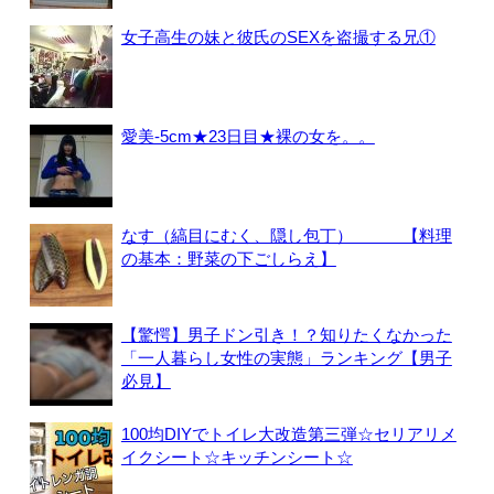
女子高生の妹と彼氏のSEXを盗撮する兄①
愛美-5cm★23日目★裸の女を。。
なす（縞目にむく、隠し包丁） 【料理
の基本：野菜の下ごしらえ】
【驚愕】男子ドン引き！？知りたくなかった
「一人暮らし女性の実態」ランキング【男子
必見】
100均DIYでトイレ大改造第三弾☆セリアリメ
イクシート☆キッチンシート☆