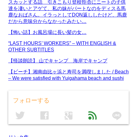
スカッとする話 引きこもり登校拒否にニートの子供
達を凄いとアゲて、私の妹がパートなのをディスる馬
鹿なおばさん。イラっとしてDQN返ししたけど、馬鹿
だから意味分からなかったみたい…
【怖い話】お風呂場に長い髪の女…
“LAST HOURS’ WORKERS” – WITH ENGLISH &
OTHER SUBTITLES
【怪談朗読】 山でキャンプ 海岸でキャンプ
【ビーチ】湘南由比ヶ浜と寿司を満喫しました / Beach
– We were satisfied with Yuigahama beach and sushi
フォローする
line
twitter
facebook
google
feed