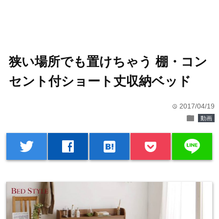
狭い場所でも置けちゃう 棚・コン
セント付ショート丈収納ベッド
2017/04/19
time
folder
動画
line
twitter
facebook
hatenabookmark