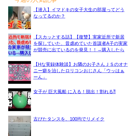
【潜入】イマドキの女子大生の部屋ってどう
なってるのか？
【スカッとする話】【復讐】実家近所で新居
を探していた、昔虐めていた首謀者A子の実家
が競売に出ているのを発見！！→購入したら
【Hな実録体験談】お隣のお子さんＪＳのオナ
ニー癖を治したロリコンおじさん「ウッはぁ
ーん」
女子が 巨大風船 に入る！脱出！割れる⁈
古びたタンスを、100均でリメイク