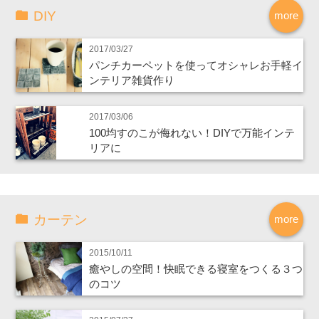
DIY
more
2017/03/27
パンチカーペットを使ってオシャレお手軽イ
ンテリア雑貨作り
2017/03/06
100均すのこが侮れない！DIYで万能インテ
リアに
カーテン
more
2015/10/11
癒やしの空間！快眠できる寝室をつくる３つ
のコツ