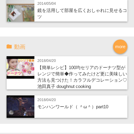
2014/05/04
鏡を活用して部屋を広くおしゃれに見せるコ
ツ
動画
more
2018/04/20
【簡単レシピ】100均セリアのドーナツ型が
レンジで簡単◆作ってみたけど更に美味しい
方法も見つけた！カラフルデコレーション♡
池田真子 doughnut cooking
2018/04/20
モンハンワールド（ ＾ω＾）part10