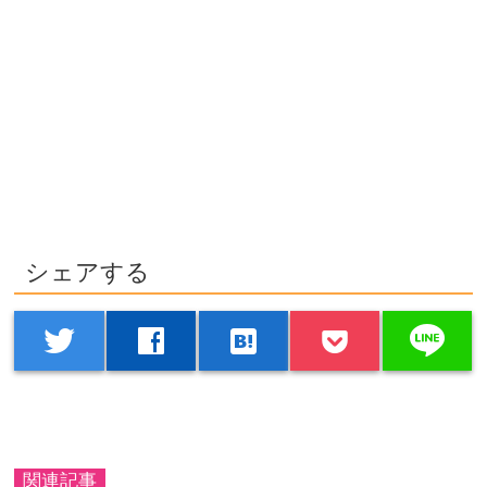
シェアする
line
twitter
facebook
hatenabookmark
関連記事