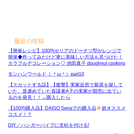
最近の投稿
【簡単レシピ】100均セリアのドーナツ型がレンジで
簡単◆作ってみたけど更に美味しい方法も見つけた！
カラフルデコレーション♡ 池田真子 doughnut cooking
モンハンワールド（ ＾ω＾）part10
【スカッとする話】【復讐】実家近所で新居を探して
いた、昔虐めていた首謀者A子の実家が競売に出てい
るのを発見！！→購入したら
【100均購入品】DAISO Seriaでの購入品
超オススメ
コスメ！？
DIY／ハンガーパイプに支柱を付ける!