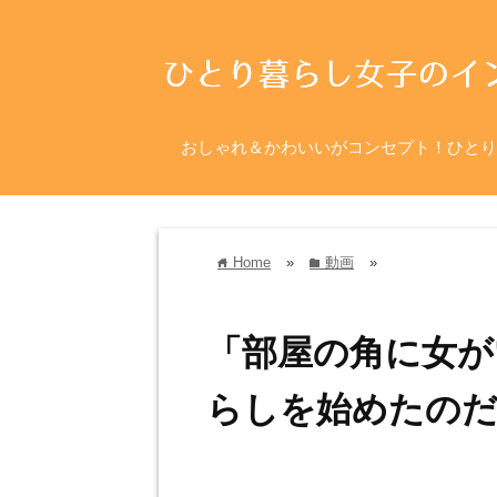
おしゃれ＆かわいいがコンセプト！ひとり
Home
»
動画
»
home
folder
「部屋の角に女が
らしを始めたのだ