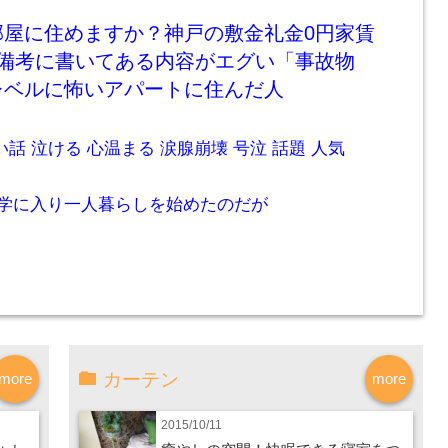
部屋に住めますか？神戸の敷金礼金0円家賃
の備考に書いてある内容がエグい「事故物
レベルに怖いアパートに住んだ人
e 感動 いい話 泣ける 心温まる 涙腺崩壊 号泣 話題 人気
学に入り一人暮らしを始めたのだが
カーテン
more
more
2015/10/11