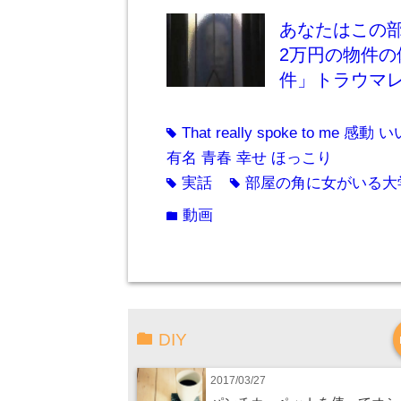
あなたはこの
2万円の物件
件」トラウマ
That really spoke to m
tag
有名 青春 幸せ ほっこり
実話
部屋の角に女がいる大
tag
tag
動画
folder
DIY
2017/03/27