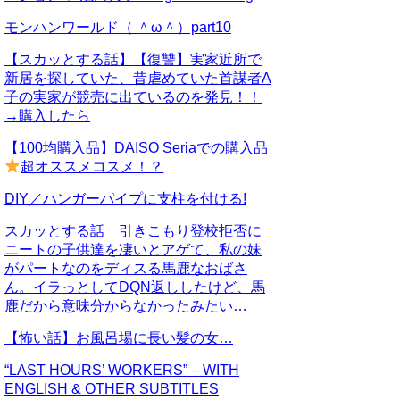
モンハンワールド（ ＾ω＾）part10
【スカッとする話】【復讐】実家近所で
新居を探していた、昔虐めていた首謀者A
子の実家が競売に出ているのを発見！！
→購入したら
【100均購入品】DAISO Seriaでの購入品
超オススメコスメ！？
DIY／ハンガーパイプに支柱を付ける!
スカッとする話 引きこもり登校拒否に
ニートの子供達を凄いとアゲて、私の妹
がパートなのをディスる馬鹿なおばさ
ん。イラっとしてDQN返ししたけど、馬
鹿だから意味分からなかったみたい…
【怖い話】お風呂場に長い髪の女…
“LAST HOURS’ WORKERS” – WITH
ENGLISH & OTHER SUBTITLES