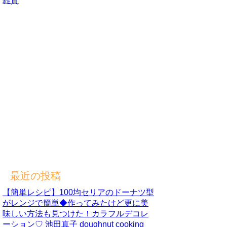
雑貨
最近の投稿
【簡単レシピ】100均セリアのドーナツ型
がレンジで簡単◆作ってみたけど更に美
味しい方法も見つけた！カラフルデコレ
ーション♡ 池田真子 doughnut cooking