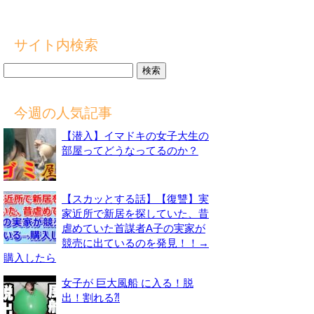
サイト内検索
検
索:
今週の人気記事
【潜入】イマドキの女子大生の
部屋ってどうなってるのか？
【スカッとする話】【復讐】実
家近所で新居を探していた、昔
虐めていた首謀者A子の実家が
競売に出ているのを発見！！→
購入したら
女子が 巨大風船 に入る！脱
出！割れる⁈