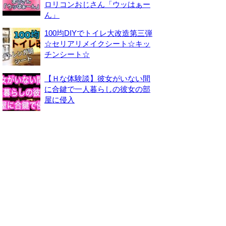
ロリコンおじさん「ウッはぁー
ん」
100均DIYでトイレ大改造第三弾
☆セリアリメイクシート☆キッ
チンシート☆
【Ｈな体験談】彼女がいない間
に合鍵で一人暮らしの彼女の部
屋に侵入