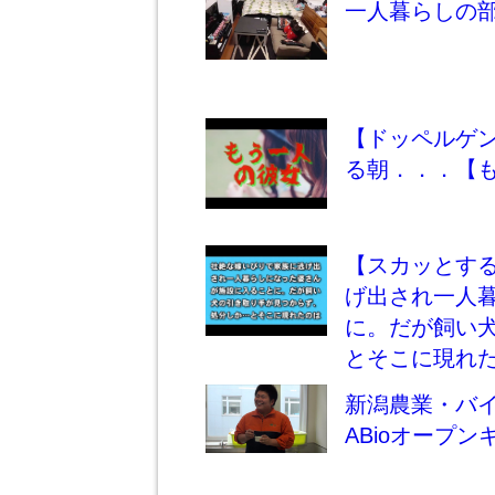
一人暮らしの
【ドッペルゲ
る朝．．．【
【スカッとす
げ出され一人
に。だが飼い
とそこに現れ
新潟農業・バ
ABioオープ