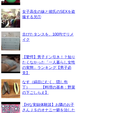
女子高生の妹と彼氏のSEXを盗
撮する兄①
古びたタンスを、100均でリメ
イク
【驚愕】男子ドン引き！？知り
たくなかった「一人暮らし女性
の実態」ランキング【男子必
見】
なす（縞目にむく、隠し包
丁） 【料理の基本：野菜
の下ごしらえ】
【Hな実録体験談】お隣のお子
さんＪＳのオナニー癖を治した