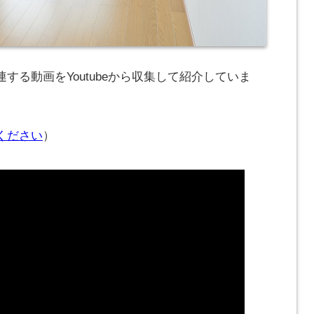
する動画をYoutubeから収集して紹介していま
ください
）