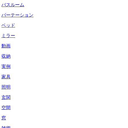
バスルーム
パーテーション
ベッド
ミラー
動画
収納
実例
家具
照明
玄関
空間
窓