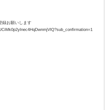
登録お願いします
l/UCiMk0p2ylnec4HqDwnmjVlQ?sub_confirmation=1