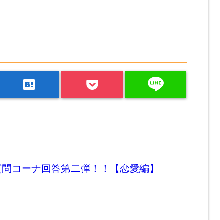
line
hatenabookmark
質問コーナ回答第二弾！！【恋愛編】