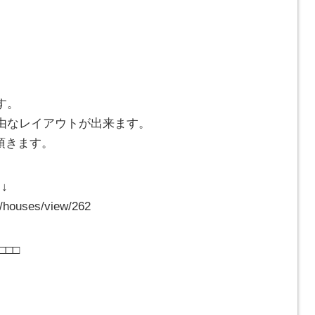
ト
す。
由なレイアウトが出来ます。
頂きます。
↓
p/houses/view/262
□□□