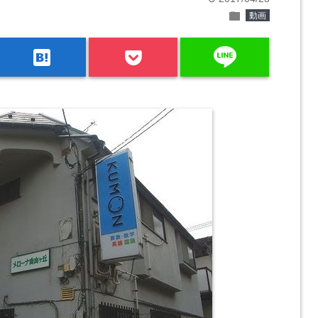
folder
動画
line
hatenabookmark