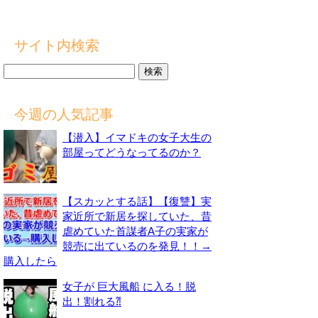
サイト内検索
検
索:
今週の人気記事
【潜入】イマドキの女子大生の
部屋ってどうなってるのか？
【スカッとする話】【復讐】実
家近所で新居を探していた、昔
虐めていた首謀者A子の実家が
競売に出ているのを発見！！→
購入したら
女子が 巨大風船 に入る！脱
出！割れる⁈