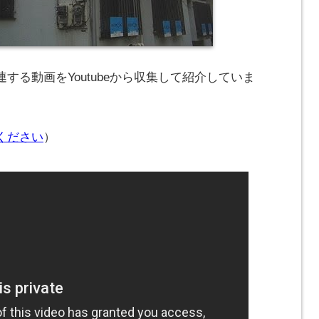
する動画をYoutubeから収集して紹介していま
ください
）