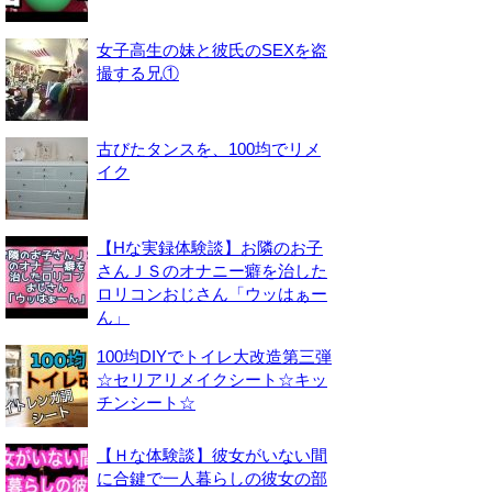
女子高生の妹と彼氏のSEXを盗
撮する兄①
古びたタンスを、100均でリメ
イク
【Hな実録体験談】お隣のお子
さんＪＳのオナニー癖を治した
ロリコンおじさん「ウッはぁー
ん」
100均DIYでトイレ大改造第三弾
☆セリアリメイクシート☆キッ
チンシート☆
【Ｈな体験談】彼女がいない間
に合鍵で一人暮らしの彼女の部