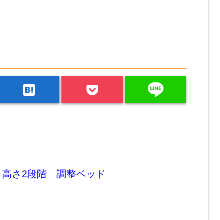
line
hatenabookmark
！高さ2段階 調整ベッド