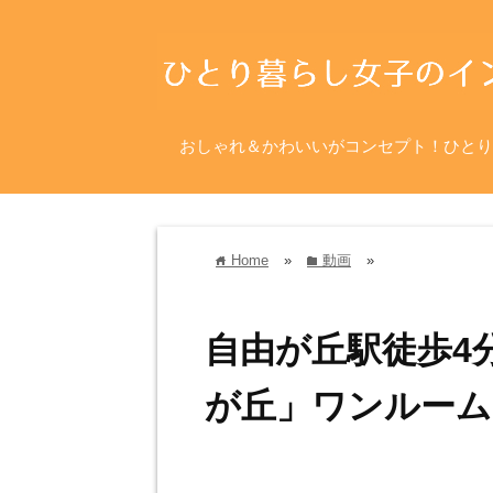
おしゃれ＆かわいいがコンセプト！ひとり
Home
»
動画
»
home
folder
自由が丘駅徒歩4
が丘」ワンルーム 3