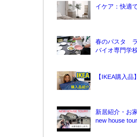
イケア：快適
春のパスタ 
バイオ専門学
【IKEA購入
新居紹介・お家
new house tour