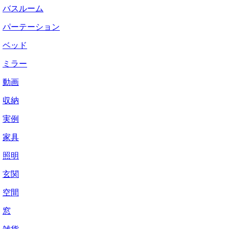
バスルーム
パーテーション
ベッド
ミラー
動画
収納
実例
家具
照明
玄関
空間
窓