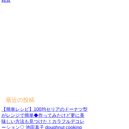
雑貨
最近の投稿
【簡単レシピ】100均セリアのドーナツ型
がレンジで簡単◆作ってみたけど更に美
味しい方法も見つけた！カラフルデコレ
ーション♡ 池田真子 doughnut cooking