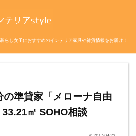
暮らし女子におすすめのインテリア家具や雑貨情報をお届け！
分の準貸家「メローナ自由
3.21㎡ SOHO相談
2017/04/23
time