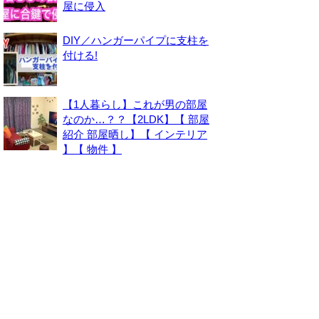
屋に侵入
DIY／ハンガーパイプに支柱を
付ける!
【1人暮らし】これが男の部屋
なのか…？？【2LDK】【 部屋
紹介 部屋晒し】【 インテリア
】【 物件 】