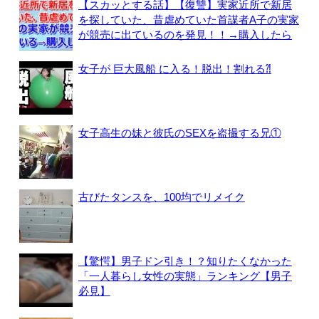
【スカッとする話】【復讐】実家近所で新居
を探していた、昔虐めていた首謀者A子の実家
が競売に出ているのを発見！！→購入したら
女子が 巨大風船 に入る！脱出！割れる⁈
女子高生の妹と彼氏のSEXを盗撮する兄①
古びたタンスを、100均でリメイク
【驚愕】男子ドン引き！？知りたくなかった
「一人暮らし女性の実態」ランキング【男子
必見】