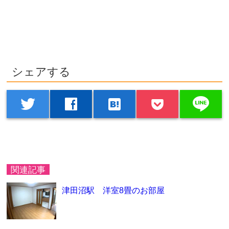
シェアする
line
twitter
facebook
hatenabookmark
関連記事
津田沼駅 洋室8畳のお部屋