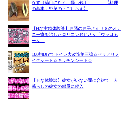
なす（縞目にむく、隠し包丁） 【料理
の基本：野菜の下ごしらえ】
【Hな実録体験談】お隣のお子さんＪＳのオナ
ニー癖を治したロリコンおじさん「ウッはぁ
ーん」
100均DIYでトイレ大改造第三弾☆セリアリメ
イクシート☆キッチンシート☆
【Ｈな体験談】彼女がいない間に合鍵で一人
暮らしの彼女の部屋に侵入