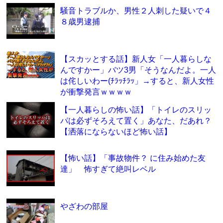
騒音トラブルか、男性２人刺した疑いで４
８歳男逮捕
【スカッとする話】新人女「一人暮らしな
んですかー」バツ3男「そうなんだよ。一人
は侘しいわー(ﾁﾗｯﾁﾗｯ」→すると、新人女性
が衝撃発言ｗｗｗｗ
【一人暮らしの怖い話】「トイレのスリッ
パは必ずそろえて置く」あなた、だあれ？
【洒落にならないほど怖い話】
【怖い話】「事故物件？ に住み始めた友
達」 怖すぎて絶叫レベル
やざわの部屋