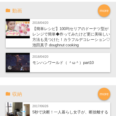
動画
more
2018/04/20
【簡単レシピ】100均セリアのドーナツ型が
レンジで簡単◆作ってみたけど更に美味しい
方法も見つけた！カラフルデコレーション♡
池田真子 doughnut cooking
2018/04/20
モンハンワールド（ ＾ω＾）part10
収納
more
2017/06/26
5秒で決断！一人暮らし女子が、断捨離する