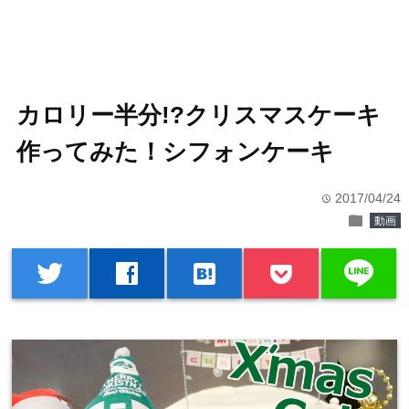
カロリー半分!?クリスマスケーキ
作ってみた！シフォンケーキ
2017/04/24
time
folder
動画
line
twitter
facebook
hatenabookmark