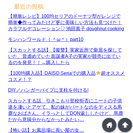
最近の投稿
【簡単レシピ】100均セリアのドーナツ型がレンジで
簡単◆作ってみたけど更に美味しい方法も見つけた！
カラフルデコレーション♡ 池田真子 doughnut cooking
モンハンワールド（ ＾ω＾）part10
【スカッとする話】【復讐】実家近所で新居を探して
いた、昔虐めていた首謀者A子の実家が競売に出てい
るのを発見！！→購入したら
【100均購入品】DAISO Seriaでの購入品
超オススメ
コスメ！？
DIY／ハンガーパイプに支柱を付ける!
スカッとする話 引きこもり登校拒否にニートの子供
達を凄いとアゲて、私の妹がパートなのをディスる馬
鹿なおばさん。イラっとしてDQN返ししたけど、馬鹿
だから意味分からなかったみたい…
home
arrowup
【怖い話】お風呂場に長い髪の女…