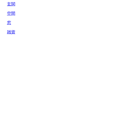
玄関
空間
窓
雑貨