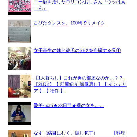
ニー癖を治したロリコンおじさん「ウッはぁ
ーん」
古びたタンスを、100均でリメイク
女子高生の妹と彼氏のSEXを盗撮する兄①
【1人暮らし】これが男の部屋なのか…？？
【2LDK】【 部屋紹介 部屋晒し】【 インテリ
ア 】【 物件 】
愛美-5cm★23日目★裸の女を。。
なす（縞目にむく、隠し包丁） 【料理