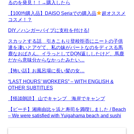
るのを発見！！→購入したら
【100均購入品】DAISO Seriaでの購入品
超オススメ
コスメ！？
DIY／ハンガーパイプに支柱を付ける!
スカッとする話 引きこもり登校拒否にニートの子供
達を凄いとアゲて、私の妹がパートなのをディスる馬
鹿なおばさん。イラっとしてDQN返ししたけど、馬鹿
だから意味分からなかったみたい…
【怖い話】お風呂場に長い髪の女…
“LAST HOURS’ WORKERS” – WITH ENGLISH &
OTHER SUBTITLES
【怪談朗読】 山でキャンプ 海岸でキャンプ
【ビーチ】湘南由比ヶ浜と寿司を満喫しました / Beach
– We were satisfied with Yuigahama beach and sushi