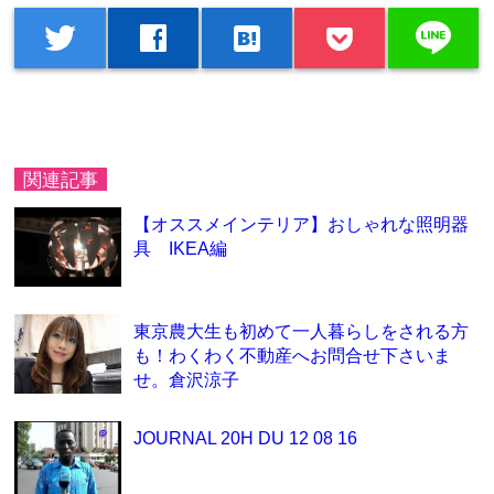
line
twitter
facebook
hatenabookmark
関連記事
【オススメインテリア】おしゃれな照明器
具 IKEA編
東京農大生も初めて一人暮らしをされる方
も！わくわく不動産へお問合せ下さいま
せ。倉沢涼子
JOURNAL 20H DU 12 08 16