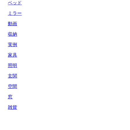
ベッド
ミラー
動画
収納
実例
家具
照明
玄関
空間
窓
雑貨