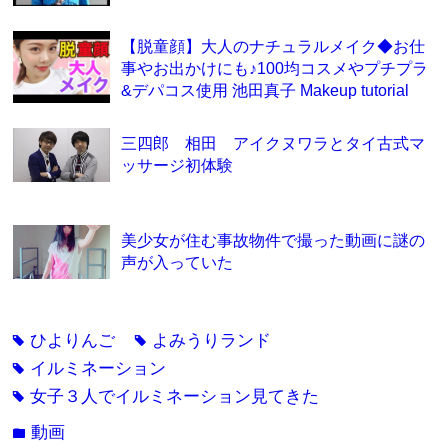
【脱童顔】大人のナチュラルメイク◆お仕
事やお出かけにも♪100均コスメやプチプラ
&デパコス使用 池田真子 Makeup tutorial
三四郎 相田 アイクヌワラとタイ古式マ
ッサージ初体験
美少女が住む事故物件で撮った動画に謎の
声が入っていた
ひよりんご
よみうりランド
tag
tag
イルミネーション
tag
女子３人でイルミネーション見てきた
tag
動画
folder