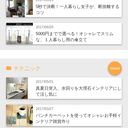
5秒で決断！一人暮らし女子が、断捨離する
コツ
2017/06/20
5000円までで選べる！オシャレでスリム
な、１人暮らし用の傘立て
テクニック
more
2017/05/31
真夏日突入、水回りを大理石インテリアにし
て涼し気に
2017/03/27
パンチカーペットを使ってオシャレお手軽イ
ンテリア雑貨作り