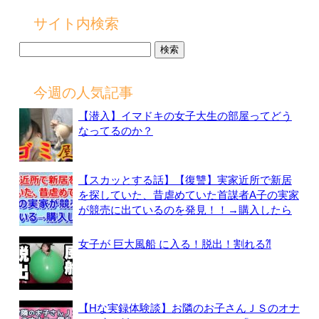
サイト内検索
検
索:
今週の人気記事
【潜入】イマドキの女子大生の部屋ってどう
なってるのか？
【スカッとする話】【復讐】実家近所で新居
を探していた、昔虐めていた首謀者A子の実家
が競売に出ているのを発見！！→購入したら
女子が 巨大風船 に入る！脱出！割れる⁈
【Hな実録体験談】お隣のお子さんＪＳのオナ