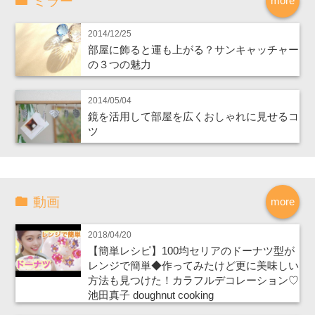
ミラー
more
2014/12/25
部屋に飾ると運も上がる？サンキャッチャー
の３つの魅力
2014/05/04
鏡を活用して部屋を広くおしゃれに見せるコ
ツ
動画
more
2018/04/20
【簡単レシピ】100均セリアのドーナツ型が
レンジで簡単◆作ってみたけど更に美味しい
方法も見つけた！カラフルデコレーション♡
池田真子 doughnut cooking