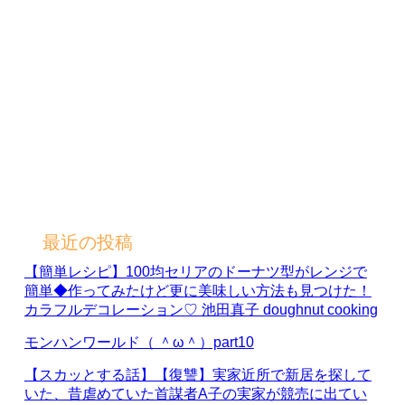
最近の投稿
【簡単レシピ】100均セリアのドーナツ型がレンジで
簡単◆作ってみたけど更に美味しい方法も見つけた！
カラフルデコレーション♡ 池田真子 doughnut cooking
モンハンワールド（ ＾ω＾）part10
【スカッとする話】【復讐】実家近所で新居を探して
いた、昔虐めていた首謀者A子の実家が競売に出てい