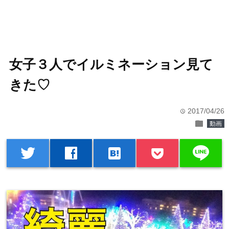
女子３人でイルミネーション見て
きた♡
2017/04/26
time
folder
動画
line
twitter
facebook
hatenabookmark