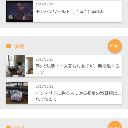
2018/04/20
モンハンワールド（ ＾ω＾）part10
収納
more
2017/06/26
5秒で決断！一人暮らし女子が、断捨離する
コツ
2017/05/22
インテリアに拘る人に贈る初夏の雑貨類はこ
れで決まり
実例
more