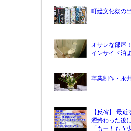
町総文化祭の出店
オサレな部屋
インサイド泊まっ
卒業制作・永
【反省】 最近
濯終わった後
「もー！もう