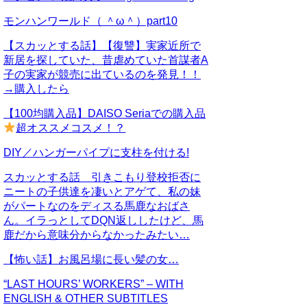
モンハンワールド（ ＾ω＾）part10
【スカッとする話】【復讐】実家近所で
新居を探していた、昔虐めていた首謀者A
子の実家が競売に出ているのを発見！！
→購入したら
【100均購入品】DAISO Seriaでの購入品
超オススメコスメ！？
DIY／ハンガーパイプに支柱を付ける!
スカッとする話 引きこもり登校拒否に
ニートの子供達を凄いとアゲて、私の妹
がパートなのをディスる馬鹿なおばさ
ん。イラっとしてDQN返ししたけど、馬
鹿だから意味分からなかったみたい…
【怖い話】お風呂場に長い髪の女…
“LAST HOURS’ WORKERS” – WITH
ENGLISH & OTHER SUBTITLES