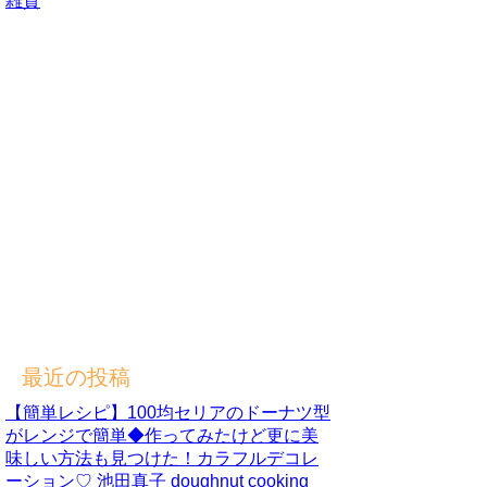
雑貨
最近の投稿
【簡単レシピ】100均セリアのドーナツ型
がレンジで簡単◆作ってみたけど更に美
味しい方法も見つけた！カラフルデコレ
ーション♡ 池田真子 doughnut cooking