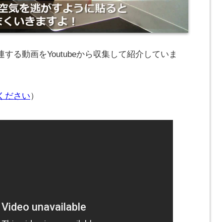
する動画をYoutubeから収集して紹介していま
ください
）