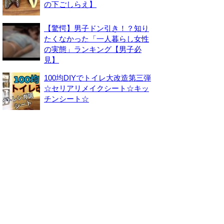
の下ごしらえ】
【驚愕】男子ドン引き！？知り
たくなかった「一人暮らし女性
の実態」ランキング【男子必
見】
100均DIYでトイレ大改造第三弾
☆セリアリメイクシート☆キッ
チンシート☆