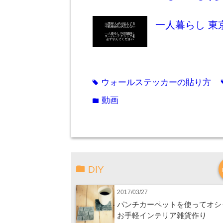
一人暮らし 東
ウォールステッカーの貼り方
tag
動画
folder
DIY
2017/03/27
パンチカーペットを使ってオシ
お手軽インテリア雑貨作り