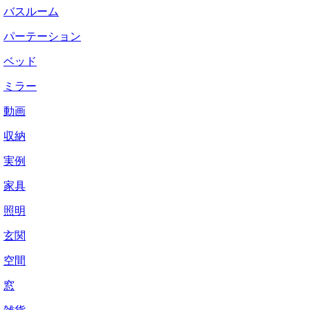
バスルーム
パーテーション
ベッド
ミラー
動画
収納
実例
家具
照明
玄関
空間
窓