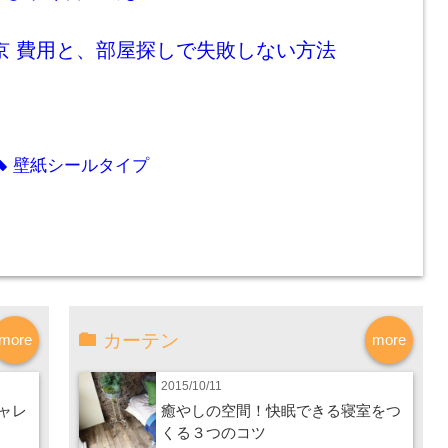
京 費用と、部屋探しで失敗しない方法
壁紙シールタイプ
tag
カーテン
more
more
2015/10/11
ャレ
癒やしの空間！快眠できる寝室をつ
くる３つのコツ