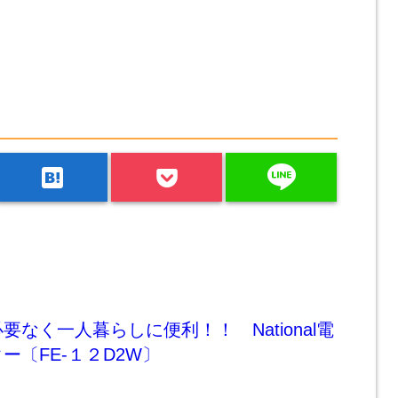
line
hatenabookmark
要なく一人暮らしに便利！！ National電
ー〔FE-１２D2W〕