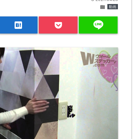
folder
動画
line
hatenabookmark