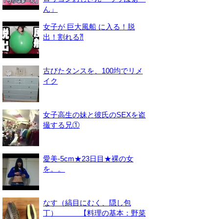
ん」
女子が 巨大風船 に入る！脱
出！割れる⁈
古びたタンスを、100均でリメ
イク
女子高生の妹と彼氏のSEXを盗
撮する兄①
愛美-5cm★23日目★裸の女
を。。
なす（縞目にむく、隠し包
丁） 【料理の基本：野菜