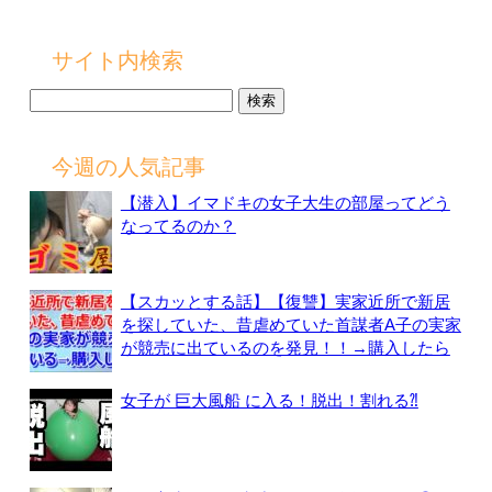
サイト内検索
検
索:
今週の人気記事
【潜入】イマドキの女子大生の部屋ってどう
なってるのか？
【スカッとする話】【復讐】実家近所で新居
を探していた、昔虐めていた首謀者A子の実家
が競売に出ているのを発見！！→購入したら
女子が 巨大風船 に入る！脱出！割れる⁈