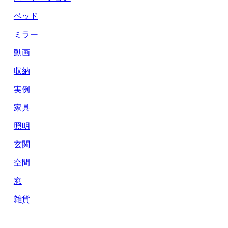
ベッド
ミラー
動画
収納
実例
家具
照明
玄関
空間
窓
雑貨