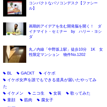
コンパクトなパソコンデスク【ファシー
ル】
画期的アイデアを生む開発脳を開く！ ダ
イナマイト・セミナー by ハリー・ヨシ
ダ
丸ノ内線「中野坂上駅」徒歩10分 1K 女
性限定マンション 物件No.1202
BL
GACKT
イケボ
tag
tag
tag
イケボ女声を誰でもできる道具が届いたやってみ
tag
た
イケメン
ニコ生
女装
歌ってみた
tag
tag
tag
tag
童顔
筋肉
腐女子
tag
tag
tag