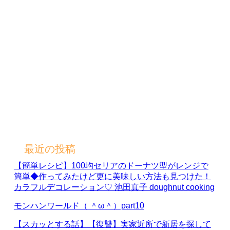
最近の投稿
【簡単レシピ】100均セリアのドーナツ型がレンジで
簡単◆作ってみたけど更に美味しい方法も見つけた！
カラフルデコレーション♡ 池田真子 doughnut cooking
モンハンワールド（ ＾ω＾）part10
【スカッとする話】【復讐】実家近所で新居を探して