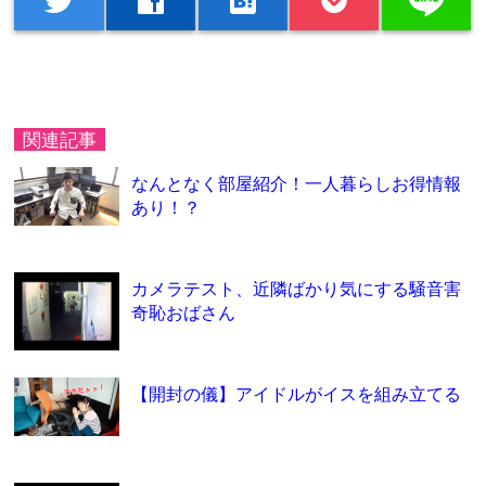
line
twitter
facebook
hatenabookmark
関連記事
なんとなく部屋紹介！一人暮らしお得情報
あり！？
カメラテスト、近隣ばかり気にする騒音害
奇恥おばさん
【開封の儀】アイドルがイスを組み立てる