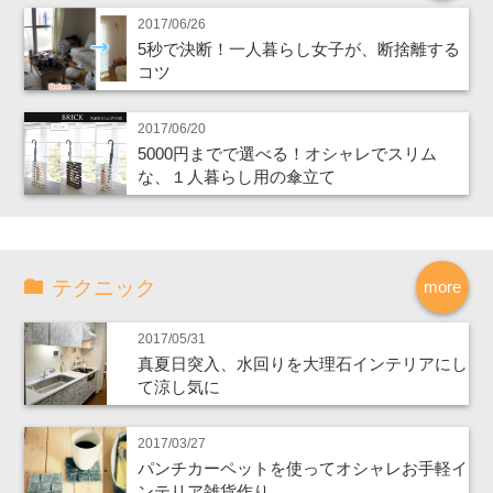
2017/06/26
5秒で決断！一人暮らし女子が、断捨離する
コツ
2017/06/20
5000円までで選べる！オシャレでスリム
な、１人暮らし用の傘立て
テクニック
more
2017/05/31
真夏日突入、水回りを大理石インテリアにし
て涼し気に
2017/03/27
パンチカーペットを使ってオシャレお手軽イ
ンテリア雑貨作り