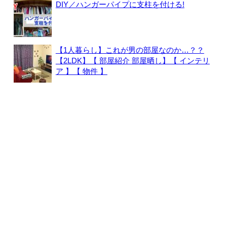
DIY／ハンガーパイプに支柱を付ける!
【1人暮らし】これが男の部屋なのか…？？
【2LDK】【 部屋紹介 部屋晒し】【 インテリ
ア 】【 物件 】