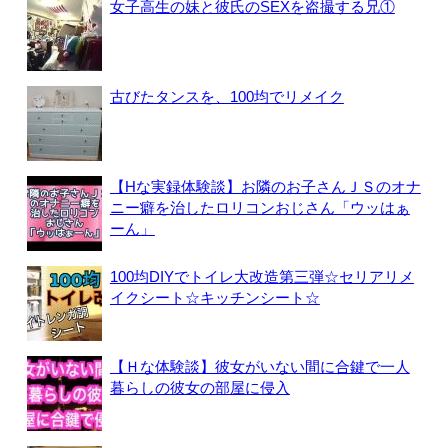
女子高生の妹と彼氏のSEXを盗撮する兄①
古びたタンスを、100均でリメイク
【Hな実録体験談】お隣のお子さんＪＳのオナ
ニー癖を治したロリコンおじさん「ウッはぁ
ーん」
100均DIYでトイレ大改造第三弾☆セリアリメ
イクシート☆キッチンシート☆
【Ｈな体験談】彼女がいない間に合鍵で一人
暮らしの彼女の部屋に侵入