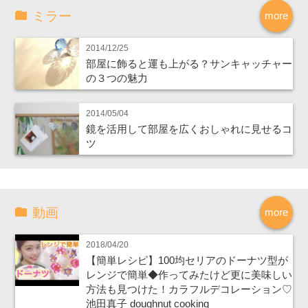
ミラー
more
2014/12/25
部屋に飾ると運も上がる？サンキャッチャー
の３つの魅力
2014/05/04
鏡を活用して部屋を広くおしゃれに見せるコ
ツ
動画
more
2018/04/20
【簡単レシピ】100均セリアのドーナツ型が
レンジで簡単◆作ってみたけど更に美味しい
方法も見つけた！カラフルデコレーション♡
池田真子 doughnut cooking