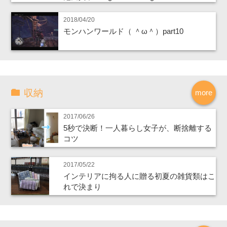
2018/04/20
モンハンワールド（ ＾ω＾）part10
収納
more
2017/06/26
5秒で決断！一人暮らし女子が、断捨離する
コツ
2017/05/22
インテリアに拘る人に贈る初夏の雑貨類はこ
れで決まり