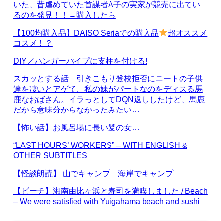
いた、昔虐めていた首謀者A子の実家が競売に出てい
るのを発見！！→購入したら
【100均購入品】DAISO Seriaでの購入品
超オススメ
コスメ！？
DIY／ハンガーパイプに支柱を付ける!
スカッとする話 引きこもり登校拒否にニートの子供
達を凄いとアゲて、私の妹がパートなのをディスる馬
鹿なおばさん。イラっとしてDQN返ししたけど、馬鹿
だから意味分からなかったみたい…
【怖い話】お風呂場に長い髪の女…
“LAST HOURS’ WORKERS” – WITH ENGLISH &
OTHER SUBTITLES
【怪談朗読】 山でキャンプ 海岸でキャンプ
【ビーチ】湘南由比ヶ浜と寿司を満喫しました / Beach
– We were satisfied with Yuigahama beach and sushi