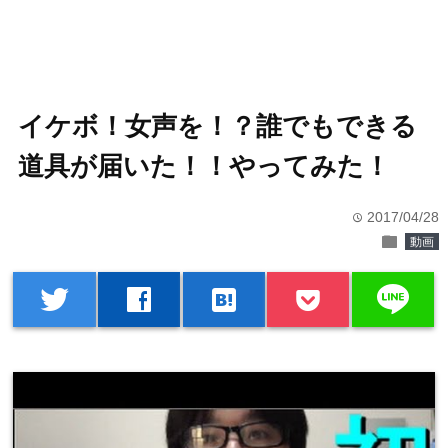
イケボ！女声を！？誰でもできる
道具が届いた！！やってみた！
2017/04/28
time
folder
動画
line
twitter
facebook
hatenabookmark