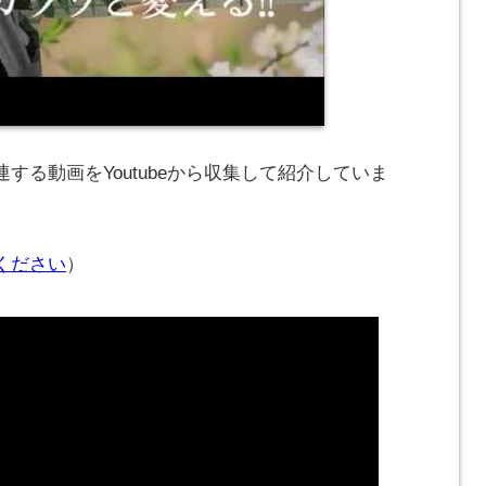
する動画をYoutubeから収集して紹介していま
ください
）