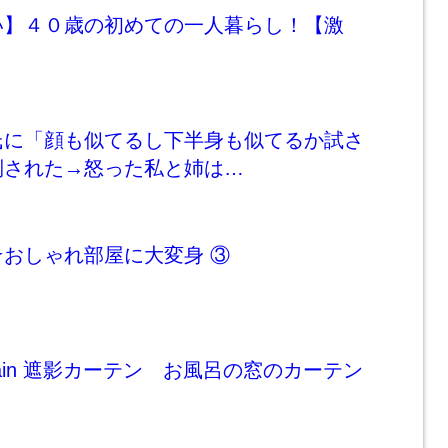
い】４０歳の初めての一人暮らし！【激
氏に「顔も似てるし下半身も似てるか試さ
倒された→怒った私と姉は…
おしゃれ部屋に大変身 ③
curtain 遮影カーテン お風呂の窓のカーテン