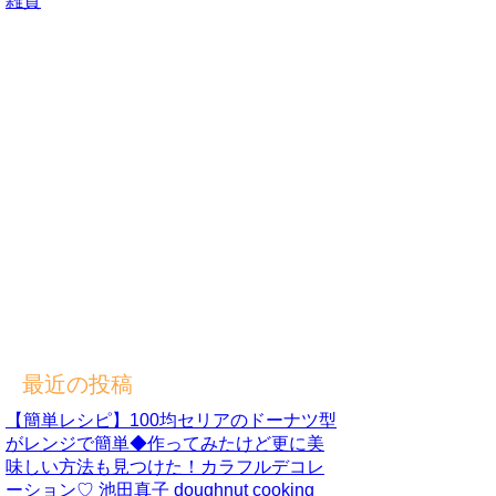
雑貨
最近の投稿
【簡単レシピ】100均セリアのドーナツ型
がレンジで簡単◆作ってみたけど更に美
味しい方法も見つけた！カラフルデコレ
ーション♡ 池田真子 doughnut cooking