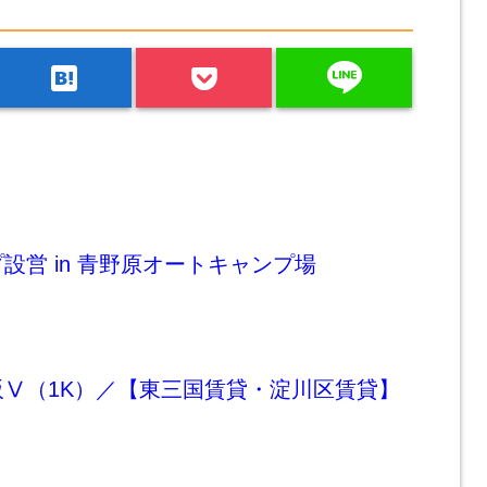
line
hatenabookmark
設営 in 青野原オートキャンプ場
Ⅴ（1K）／【東三国賃貸・淀川区賃貸】