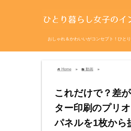
おしゃれ＆かわいいがコンセプト！ひとり
Home
»
動画
»
home
folder
これだけで？差が
ター印刷のプリオ
パネルを1枚から