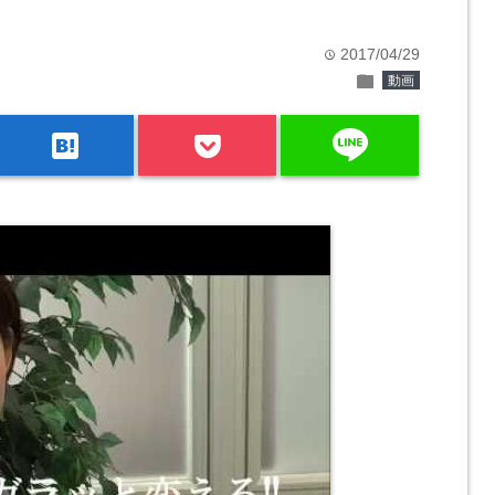
2017/04/29
time
folder
動画
line
hatenabookmark