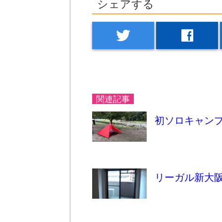
シェアする
twitter
facebook
関連記事
初ソロキャンプ
リーガル新大阪