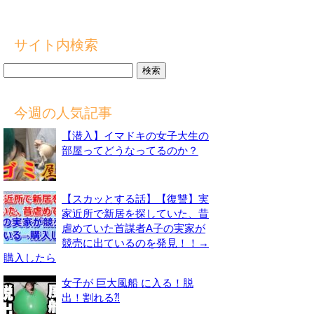
サイト内検索
検
索:
今週の人気記事
【潜入】イマドキの女子大生の
部屋ってどうなってるのか？
【スカッとする話】【復讐】実
家近所で新居を探していた、昔
虐めていた首謀者A子の実家が
競売に出ているのを発見！！→
購入したら
女子が 巨大風船 に入る！脱
出！割れる⁈