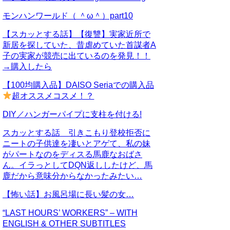
モンハンワールド（ ＾ω＾）part10
【スカッとする話】【復讐】実家近所で
新居を探していた、昔虐めていた首謀者A
子の実家が競売に出ているのを発見！！
→購入したら
【100均購入品】DAISO Seriaでの購入品
超オススメコスメ！？
DIY／ハンガーパイプに支柱を付ける!
スカッとする話 引きこもり登校拒否に
ニートの子供達を凄いとアゲて、私の妹
がパートなのをディスる馬鹿なおばさ
ん。イラっとしてDQN返ししたけど、馬
鹿だから意味分からなかったみたい…
【怖い話】お風呂場に長い髪の女…
“LAST HOURS’ WORKERS” – WITH
ENGLISH & OTHER SUBTITLES