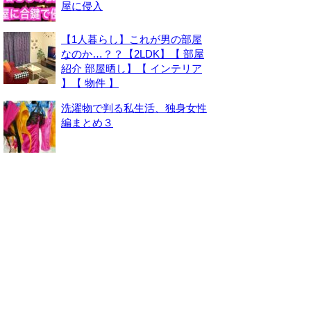
屋に侵入
【1人暮らし】これが男の部屋
なのか…？？【2LDK】【 部屋
紹介 部屋晒し】【 インテリア
】【 物件 】
洗濯物で判る私生活、独身女性
編まとめ３