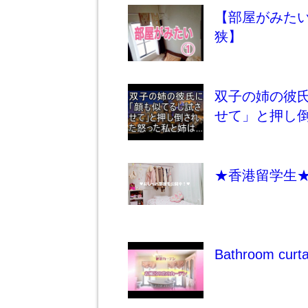
【部屋がみた
狭】
双子の姉の彼
せて」と押し
★香港留学生★
Bathroom 