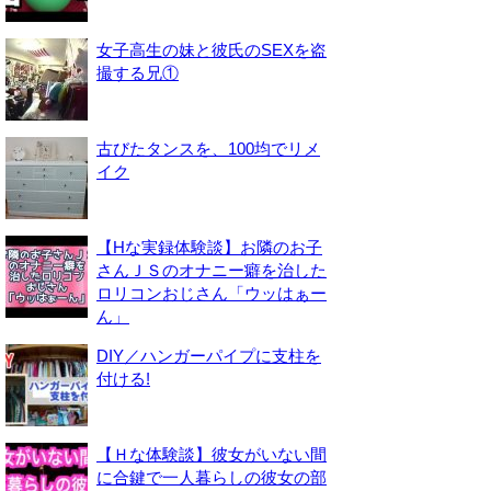
女子高生の妹と彼氏のSEXを盗
撮する兄①
古びたタンスを、100均でリメ
イク
【Hな実録体験談】お隣のお子
さんＪＳのオナニー癖を治した
ロリコンおじさん「ウッはぁー
ん」
DIY／ハンガーパイプに支柱を
付ける!
【Ｈな体験談】彼女がいない間
に合鍵で一人暮らしの彼女の部