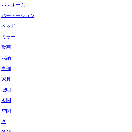
バスルーム
パーテーション
ベッド
ミラー
動画
収納
実例
家具
照明
玄関
空間
窓