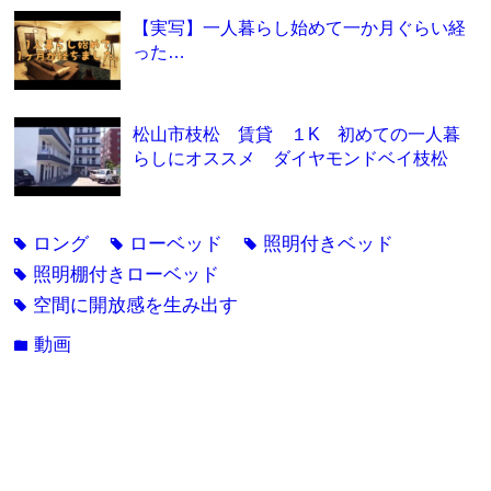
【実写】一人暮らし始めて一か月ぐらい経
った…
松山市枝松 賃貸 １K 初めての一人暮
らしにオススメ ダイヤモンドベイ枝松
ロング
ローベッド
照明付きベッド
tag
tag
tag
照明棚付きローベッド
tag
空間に開放感を生み出す
tag
動画
folder