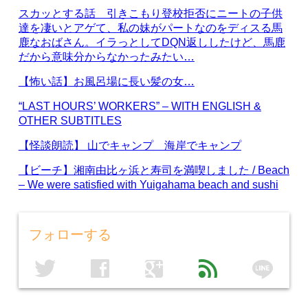
スカッとする話 引きこもり登校拒否にニートの子供
達を凄いとアゲて、私の妹がパートなのをディスる馬
鹿なおばさん。イラっとしてDQN返ししたけど、馬鹿
だから意味分からなかったみたい…
【怖い話】お風呂場に長い髪の女…
“LAST HOURS’ WORKERS” – WITH ENGLISH &
OTHER SUBTITLES
【怪談朗読】 山でキャンプ 海岸でキャンプ
【ビーチ】湘南由比ヶ浜と寿司を満喫しました / Beach
– We were satisfied with Yuigahama beach and sushi
フォローする
line
twitter
facebook
google
feed