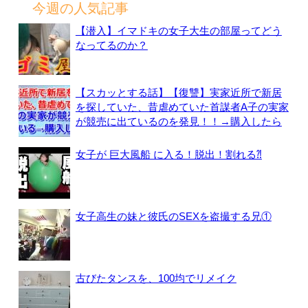
今週の人気記事
【潜入】イマドキの女子大生の部屋ってどう
なってるのか？
【スカッとする話】【復讐】実家近所で新居
を探していた、昔虐めていた首謀者A子の実家
が競売に出ているのを発見！！→購入したら
女子が 巨大風船 に入る！脱出！割れる⁈
女子高生の妹と彼氏のSEXを盗撮する兄①
古びたタンスを、100均でリメイク