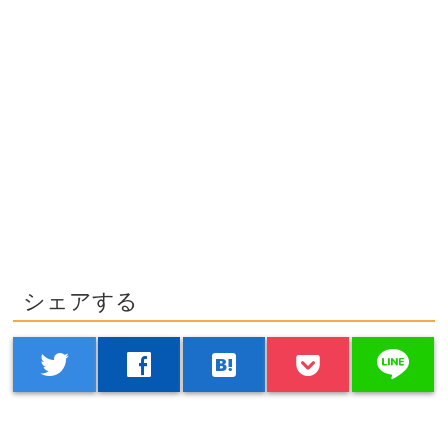
シェアする
line
twitter
facebook
hatenabookmark