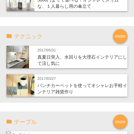
な、１人暮らし用の傘立て
テクニック
more
2017/05/31
真夏日突入、水回りを大理石インテリアにし
て涼し気に
2017/03/27
パンチカーペットを使ってオシャレお手軽イ
ンテリア雑貨作り
テーブル
more