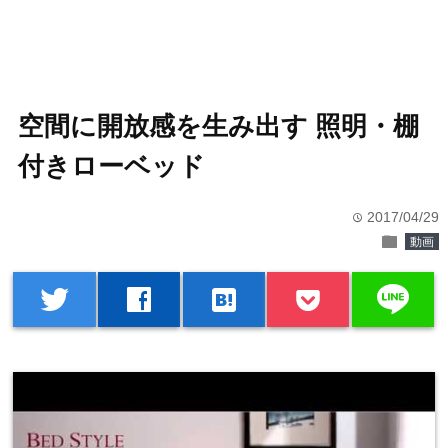
空間に開放感を生み出す 照明・棚
付きローベッド
2017/04/29
time
folder
動画
line
twitter
facebook
hatenabookmark