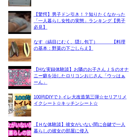
【驚愕】男子ドン引き！？知りたくなかった
「一人暮らし女性の実態」ランキング【男子
必見】
なす（縞目にむく、隠し包丁） 【料理
の基本：野菜の下ごしらえ】
【Hな実録体験談】お隣のお子さんＪＳのオナ
ニー癖を治したロリコンおじさん「ウッはぁ
ーん」
100均DIYでトイレ大改造第三弾☆セリアリメ
イクシート☆キッチンシート☆
【Ｈな体験談】彼女がいない間に合鍵で一人
暮らしの彼女の部屋に侵入