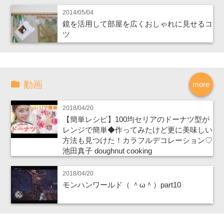
2014/05/04
鏡を活用して部屋を広くおしゃれに見せるコ
ツ
動画
more
2018/04/20
【簡単レシピ】100均セリアのドーナツ型が
レンジで簡単◆作ってみたけど更に美味しい
方法も見つけた！カラフルデコレーション♡
池田真子 doughnut cooking
2018/04/20
モンハンワールド（ ＾ω＾）part10