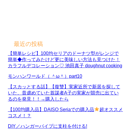
最近の投稿
【簡単レシピ】100均セリアのドーナツ型がレンジで
簡単◆作ってみたけど更に美味しい方法も見つけた！
カラフルデコレーション♡ 池田真子 doughnut cooking
モンハンワールド（ ＾ω＾）part10
【スカッとする話】【復讐】実家近所で新居を探して
いた、昔虐めていた首謀者A子の実家が競売に出てい
るのを発見！！→購入したら
【100均購入品】DAISO Seriaでの購入品
超オススメ
コスメ！？
DIY／ハンガーパイプに支柱を付ける!