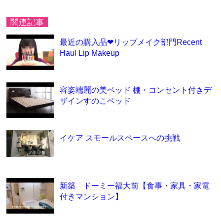
関連記事
最近の購入品❤︎リップメイク部門Recent
Haul Lip Makeup
容姿端麗の美ベッド 棚・コンセント付きデ
ザインすのこベッド
イケア スモールスペースへの挑戦
新築 ドーミー福大前【食事・家具・家電
付きマンション】