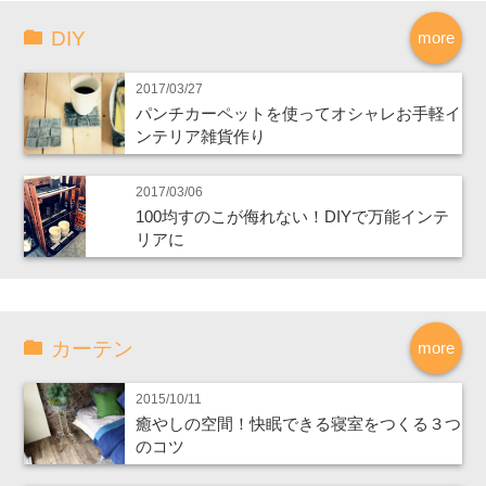
DIY
more
2017/03/27
パンチカーペットを使ってオシャレお手軽イ
ンテリア雑貨作り
2017/03/06
100均すのこが侮れない！DIYで万能インテ
リアに
カーテン
more
2015/10/11
癒やしの空間！快眠できる寝室をつくる３つ
のコツ