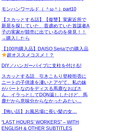
モンハンワールド（ ＾ω＾）part10
【スカッとする話】【復讐】実家近所で
新居を探していた、昔虐めていた首謀者A
子の実家が競売に出ているのを発見！！
→購入したら
【100均購入品】DAISO Seriaでの購入品
超オススメコスメ！？
DIY／ハンガーパイプに支柱を付ける!
スカッとする話 引きこもり登校拒否に
ニートの子供達を凄いとアゲて、私の妹
がパートなのをディスる馬鹿なおばさ
ん。イラっとしてDQN返ししたけど、馬
鹿だから意味分からなかったみたい…
【怖い話】お風呂場に長い髪の女…
“LAST HOURS’ WORKERS” – WITH
ENGLISH & OTHER SUBTITLES