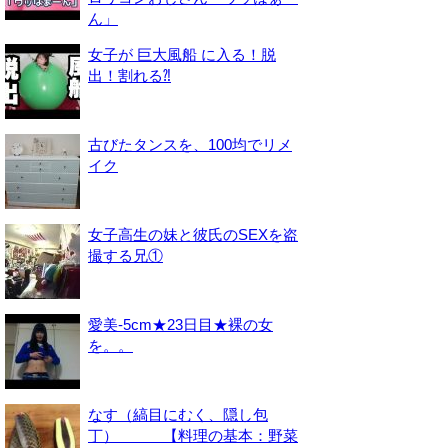
ん」
女子が 巨大風船 に入る！脱
出！割れる⁈
古びたタンスを、100均でリメ
イク
女子高生の妹と彼氏のSEXを盗
撮する兄①
愛美-5cm★23日目★裸の女
を。。
なす（縞目にむく、隠し包
丁） 【料理の基本：野菜