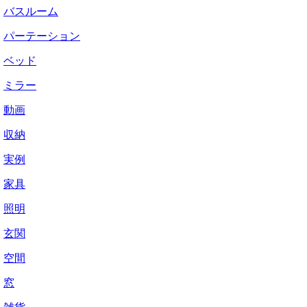
バスルーム
パーテーション
ベッド
ミラー
動画
収納
実例
家具
照明
玄関
空間
窓