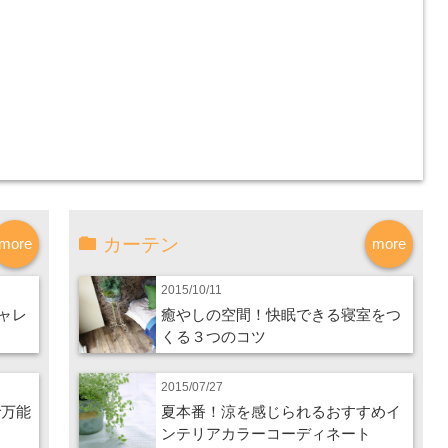
カーテン
more
more
2015/10/11
ャレ
癒やしの空間！快眠できる寝室をつ
くる３つのコツ
2015/07/27
で万能
夏本番！涼を感じられるおすすめイ
ンテリアカラーコーディネート