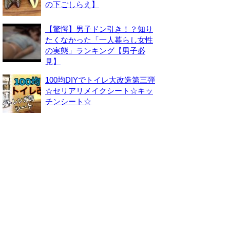
の下ごしらえ】
【驚愕】男子ドン引き！？知り
たくなかった「一人暮らし女性
の実態」ランキング【男子必
見】
100均DIYでトイレ大改造第三弾
☆セリアリメイクシート☆キッ
チンシート☆