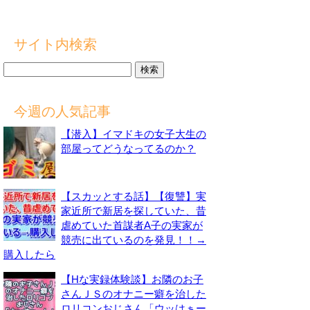
サイト内検索
検
索:
今週の人気記事
【潜入】イマドキの女子大生の
部屋ってどうなってるのか？
【スカッとする話】【復讐】実
家近所で新居を探していた、昔
虐めていた首謀者A子の実家が
競売に出ているのを発見！！→
購入したら
【Hな実録体験談】お隣のお子
さんＪＳのオナニー癖を治した
ロリコンおじさん「ウッはぁー