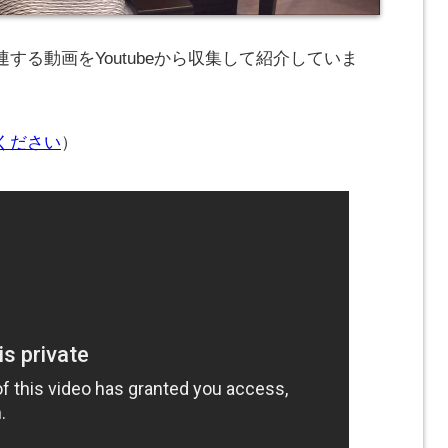
する動画をYoutubeから収集して紹介していま
ください
）