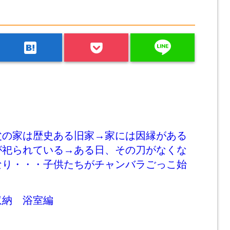
line
hatenabookmark
父の家は歴史ある旧家→家には因縁がある
が祀られている→ある日、その刀がなくな
なり・・・子供たちがチャンバラごっこ始
収納 浴室編