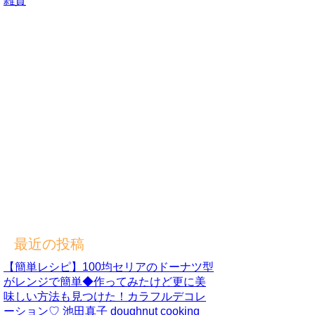
雑貨
最近の投稿
【簡単レシピ】100均セリアのドーナツ型
がレンジで簡単◆作ってみたけど更に美
味しい方法も見つけた！カラフルデコレ
ーション♡ 池田真子 doughnut cooking