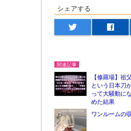
シェアする
twitter
facebook
関連記事
【修羅場】祖
という日本刀
って大騒動に
めた結果
ワンルームの