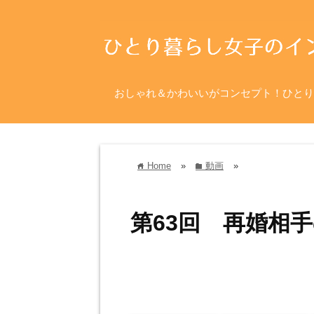
おしゃれ＆かわいいがコンセプト！ひとり
Home
»
動画
»
home
folder
第63回 再婚相