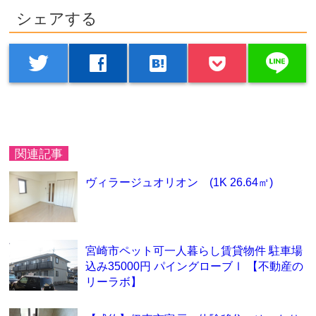
シェアする
line
twitter
facebook
hatenabookmark
関連記事
ヴィラージュオリオン (1K 26.64㎡)
宮崎市ペット可一人暮らし賃貸物件 駐車場
込み35000円 パイングローブⅠ 【不動産の
リーラボ】