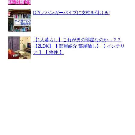
DIY／ハンガーパイプに支柱を付ける!
【1人暮らし】これが男の部屋なのか…？？
【2LDK】【 部屋紹介 部屋晒し】【 インテリ
ア 】【 物件 】