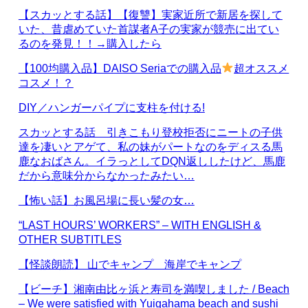
【スカッとする話】【復讐】実家近所で新居を探して
いた、昔虐めていた首謀者A子の実家が競売に出てい
るのを発見！！→購入したら
【100均購入品】DAISO Seriaでの購入品
超オススメ
コスメ！？
DIY／ハンガーパイプに支柱を付ける!
スカッとする話 引きこもり登校拒否にニートの子供
達を凄いとアゲて、私の妹がパートなのをディスる馬
鹿なおばさん。イラっとしてDQN返ししたけど、馬鹿
だから意味分からなかったみたい…
【怖い話】お風呂場に長い髪の女…
“LAST HOURS’ WORKERS” – WITH ENGLISH &
OTHER SUBTITLES
【怪談朗読】 山でキャンプ 海岸でキャンプ
【ビーチ】湘南由比ヶ浜と寿司を満喫しました / Beach
– We were satisfied with Yuigahama beach and sushi