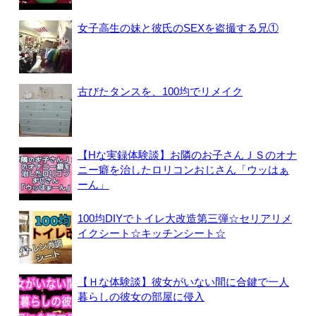
女子高生の妹と彼氏のSEXを盗撮する兄①
古びたタンスを、100均でリメイク
【Hな実録体験談】お隣のお子さんＪＳのオナ
ニー癖を治したロリコンおじさん「ウッはぁ
ーん」
100均DIYでトイレ大改造第三弾☆セリアリメ
イクシート☆キッチンシート☆
【Ｈな体験談】彼女がいない間に合鍵で一人
暮らしの彼女の部屋に侵入