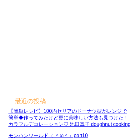
最近の投稿
【簡単レシピ】100均セリアのドーナツ型がレンジで
簡単◆作ってみたけど更に美味しい方法も見つけた！
カラフルデコレーション♡ 池田真子 doughnut cooking
モンハンワールド（ ＾ω＾）part10