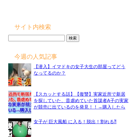
サイト内検索
検
索:
今週の人気記事
【潜入】イマドキの女子大生の部屋ってどう
なってるのか？
【スカッとする話】【復讐】実家近所で新居
を探していた、昔虐めていた首謀者A子の実家
が競売に出ているのを発見！！→購入したら
女子が 巨大風船 に入る！脱出！割れる⁈