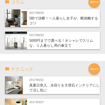
コラム
more
2017/06/26
5秒で決断！一人暮らし女子が、断捨離する
コツ
2017/06/20
5000円までで選べる！オシャレでスリム
な、１人暮らし用の傘立て
テクニック
more
2017/05/31
真夏日突入、水回りを大理石インテリアにし
て涼し気に
2017/03/27