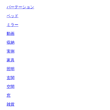
パーテーション
ベッド
ミラー
動画
収納
実例
家具
照明
玄関
空間
窓
雑貨