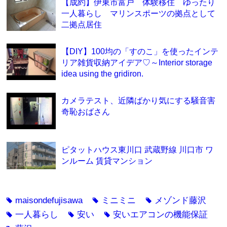
【成約】伊東市富戸 体験移住 ゆったり
一人暮らし マリンスポーツの拠点として
二拠点居住
【DIY】100均の「すのこ」を使ったインテ
リア雑貨収納アイデア♡～Interior storage
idea using the gridiron.
カメラテスト、近隣ばかり気にする騒音害
奇恥おばさん
ピタットハウス東川口 武蔵野線 川口市 ワ
ンルーム 賃貸マンション
maisondefujisawa
ミニミニ
メゾンド藤沢
tag
tag
tag
一人暮らし
安い
安いエアコンの機能保証
tag
tag
tag