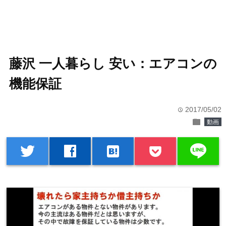
藤沢 一人暮らし 安い：エアコンの
機能保証
2017/05/02
time
folder
動画
line
twitter
facebook
hatenabookmark