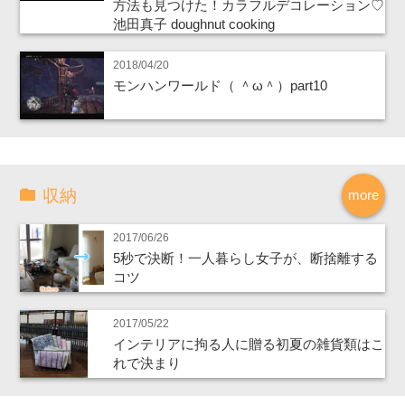
方法も見つけた！カラフルデコレーション♡
池田真子 doughnut cooking
2018/04/20
モンハンワールド（ ＾ω＾）part10
収納
more
2017/06/26
5秒で決断！一人暮らし女子が、断捨離する
コツ
2017/05/22
インテリアに拘る人に贈る初夏の雑貨類はこ
れで決まり