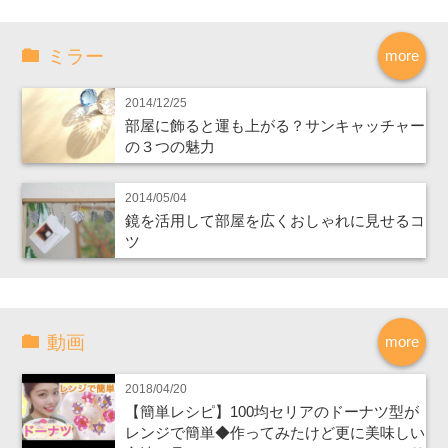
ミラー
more
2014/12/25
部屋に飾ると運も上がる？サンキャッチャー
の３つの魅力
2014/05/04
鏡を活用して部屋を広くおしゃれに見せるコ
ツ
動画
more
2018/04/20
【簡単レシピ】100均セリアのドーナツ型が
レンジで簡単◆作ってみたけど更に美味しい