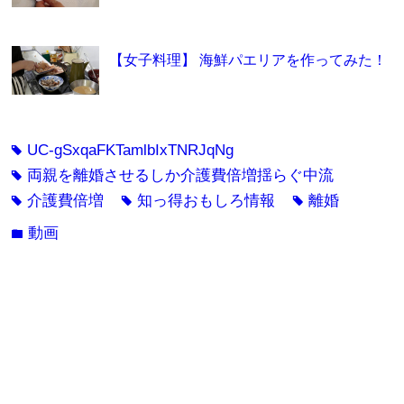
【女子料理】 海鮮パエリアを作ってみた！
UC-gSxqaFKTamlbIxTNRJqNg
tag
両親を離婚させるしか介護費倍増揺らぐ中流
tag
介護費倍増
知っ得おもしろ情報
離婚
tag
tag
tag
動画
folder