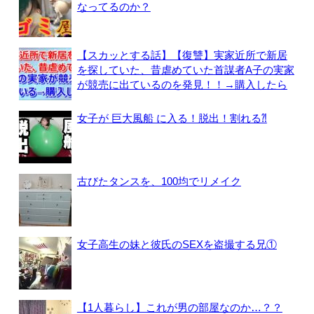
なってるのか？
【スカッとする話】【復讐】実家近所で新居
を探していた、昔虐めていた首謀者A子の実家
が競売に出ているのを発見！！→購入したら
女子が 巨大風船 に入る！脱出！割れる⁈
古びたタンスを、100均でリメイク
女子高生の妹と彼氏のSEXを盗撮する兄①
【1人暮らし】これが男の部屋なのか…？？