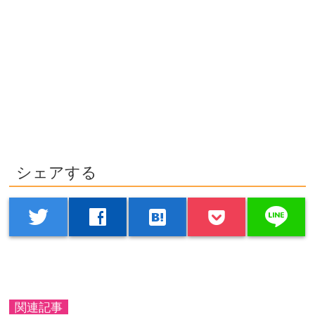
シェアする
line
twitter
facebook
hatenabookmark
関連記事