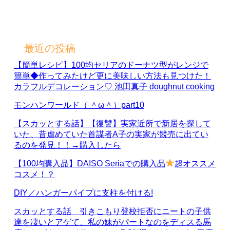
最近の投稿
【簡単レシピ】100均セリアのドーナツ型がレンジで
簡単◆作ってみたけど更に美味しい方法も見つけた！
カラフルデコレーション♡ 池田真子 doughnut cooking
モンハンワールド（ ＾ω＾）part10
【スカッとする話】【復讐】実家近所で新居を探して
いた、昔虐めていた首謀者A子の実家が競売に出てい
るのを発見！！→購入したら
【100均購入品】DAISO Seriaでの購入品
超オススメ
コスメ！？
DIY／ハンガーパイプに支柱を付ける!
スカッとする話 引きこもり登校拒否にニートの子供
達を凄いとアゲて、私の妹がパートなのをディスる馬