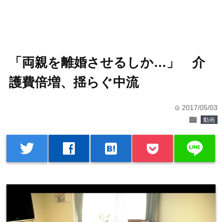
「両親を離婚させるしか…」 介
護費倍増、揺らぐ中流
2017/05/03
time
folder
動画
line
twitter
facebook
hatenabookmark