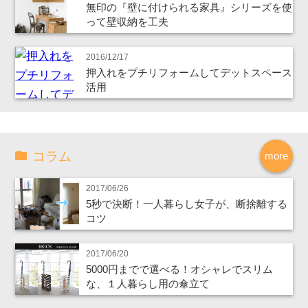
無印の『壁に付けられる家具』シリーズを使
って壁収納を工夫
2016/12/17
押入れをプチリフォームしてデットスペース
活用
コラム
more
2017/06/26
5秒で決断！一人暮らし女子が、断捨離する
コツ
2017/06/20
5000円までで選べる！オシャレでスリム
な、１人暮らし用の傘立て