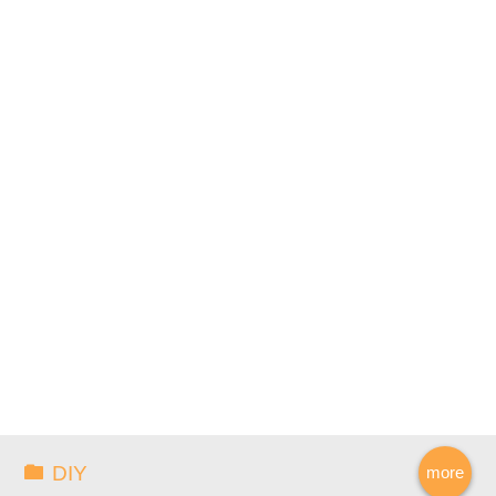
DIY
more