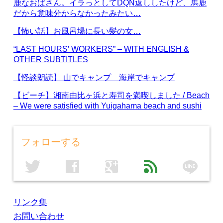
鹿なおばさん。イラっとしてDQN返ししたけど、馬鹿
だから意味分からなかったみたい…
【怖い話】お風呂場に長い髪の女…
“LAST HOURS’ WORKERS” – WITH ENGLISH &
OTHER SUBTITLES
【怪談朗読】 山でキャンプ 海岸でキャンプ
【ビーチ】湘南由比ヶ浜と寿司を満喫しました / Beach
– We were satisfied with Yuigahama beach and sushi
フォローする
line
twitter
facebook
google
feed
リンク集
お問い合わせ