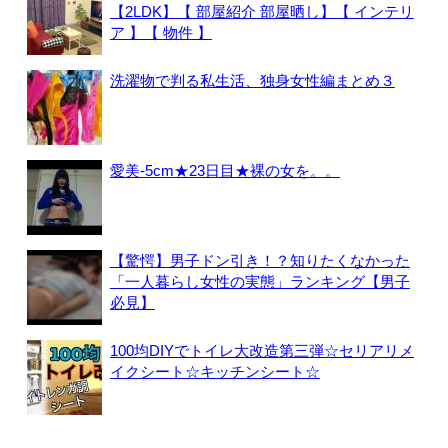
【2LDK】【 部屋紹介 部屋晒し】【 インテリ
ア 】【 物件 】
洗濯物で判る私生活、独身女性編まとめ３
愛美-5cm★23日目★裸の女を。。
【驚愕】男子ドン引き！？知りたくなかった
「一人暮らし女性の実態」ランキング【男子
必見】
100均DIYでトイレ大改造第三弾☆セリアリメ
イクシート☆キッチンシート☆