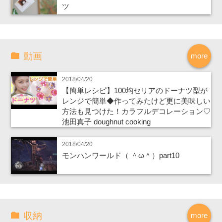
ツ
動画
more
2018/04/20
【簡単レシピ】100均セリアのドーナツ型が
レンジで簡単◆作ってみたけど更に美味しい
方法も見つけた！カラフルデコレーション♡
池田真子 doughnut cooking
2018/04/20
モンハンワールド（ ＾ω＾）part10
収納
more