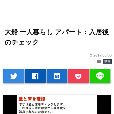
大船 一人暮らし アパート：入居後
のチェック
2017/05/03
time
folder
動画
line
twitter
facebook
hatenabookmark