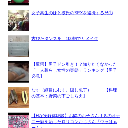
女子高生の妹と彼氏のSEXを盗撮する兄①
古びたタンスを、100均でリメイク
【驚愕】男子ドン引き！？知りたくなかった
「一人暮らし女性の実態」ランキング【男子
必見】
なす（縞目にむく、隠し包丁） 【料理
の基本：野菜の下ごしらえ】
【Hな実録体験談】お隣のお子さんＪＳのオナ
ニー癖を治したロリコンおじさん「ウッはぁ
ーん」