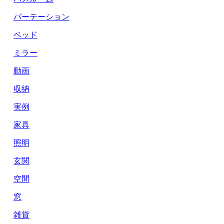
パーテーション
ベッド
ミラー
動画
収納
実例
家具
照明
玄関
空間
窓
雑貨