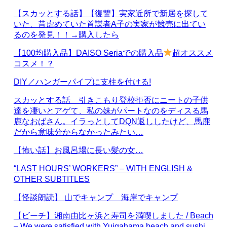
【スカッとする話】【復讐】実家近所で新居を探して
いた、昔虐めていた首謀者A子の実家が競売に出てい
るのを発見！！→購入したら
【100均購入品】DAISO Seriaでの購入品
超オススメ
コスメ！？
DIY／ハンガーパイプに支柱を付ける!
スカッとする話 引きこもり登校拒否にニートの子供
達を凄いとアゲて、私の妹がパートなのをディスる馬
鹿なおばさん。イラっとしてDQN返ししたけど、馬鹿
だから意味分からなかったみたい…
【怖い話】お風呂場に長い髪の女…
“LAST HOURS’ WORKERS” – WITH ENGLISH &
OTHER SUBTITLES
【怪談朗読】 山でキャンプ 海岸でキャンプ
【ビーチ】湘南由比ヶ浜と寿司を満喫しました / Beach
– We were satisfied with Yuigahama beach and sushi