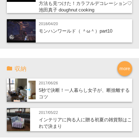
方法も見つけた！カラフルデコレーション♡
池田真子 doughnut cooking
2018/04/20
モンハンワールド（ ＾ω＾）part10
収納
more
2017/06/26
5秒で決断！一人暮らし女子が、断捨離する
コツ
2017/05/22
インテリアに拘る人に贈る初夏の雑貨類はこ
れで決まり