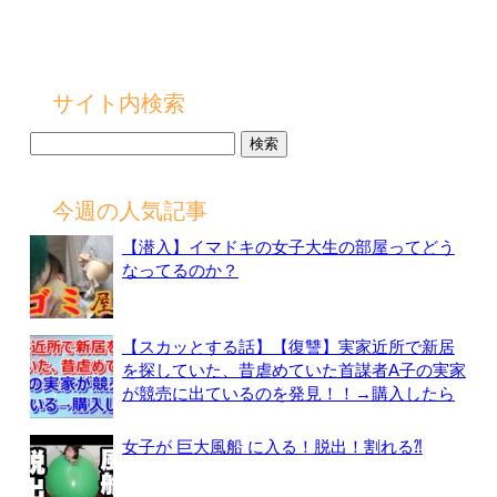
サイト内検索
検
索:
今週の人気記事
【潜入】イマドキの女子大生の部屋ってどう
なってるのか？
【スカッとする話】【復讐】実家近所で新居
を探していた、昔虐めていた首謀者A子の実家
が競売に出ているのを発見！！→購入したら
女子が 巨大風船 に入る！脱出！割れる⁈