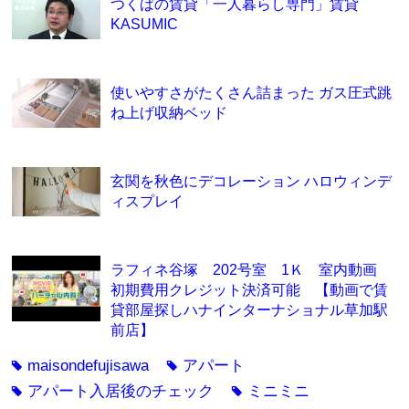
つくばの賃貸「一人暮らし専門」賃貸
KASUMIC
使いやすさがたくさん詰まった ガス圧式跳
ね上げ収納ベッド
玄関を秋色にデコレーション ハロウィンデ
ィスプレイ
ラフィネ谷塚 202号室 1Ｋ 室内動画
初期費用クレジット決済可能 【動画で賃
貸部屋探しハナインターナショナル草加駅
前店】
maisondefujisawa
アパート
tag
tag
アパート入居後のチェック
ミニミニ
tag
tag