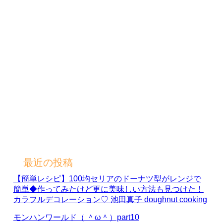
最近の投稿
【簡単レシピ】100均セリアのドーナツ型がレンジで
簡単◆作ってみたけど更に美味しい方法も見つけた！
カラフルデコレーション♡ 池田真子 doughnut cooking
モンハンワールド（ ＾ω＾）part10