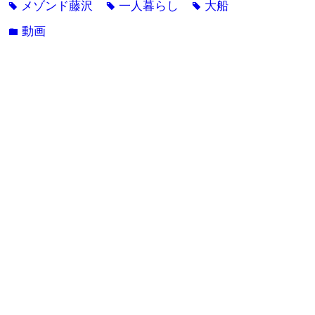
メゾンド藤沢
一人暮らし
大船
tag
tag
tag
動画
folder