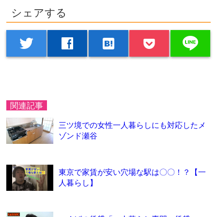
シェアする
line
twitter
facebook
hatenabookmark
関連記事
三ツ境での女性一人暮らしにも対応したメ
ゾンド瀬谷
東京で家賃が安い穴場な駅は〇〇！？【一
人暮らし】