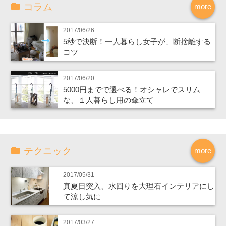
コラム
more
2017/06/26
5秒で決断！一人暮らし女子が、断捨離する
コツ
2017/06/20
5000円までで選べる！オシャレでスリム
な、１人暮らし用の傘立て
テクニック
more
2017/05/31
真夏日突入、水回りを大理石インテリアにし
て涼し気に
2017/03/27