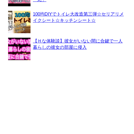
100均DIYでトイレ大改造第三弾☆セリアリメ
イクシート☆キッチンシート☆
【Ｈな体験談】彼女がいない間に合鍵で一人
暮らしの彼女の部屋に侵入