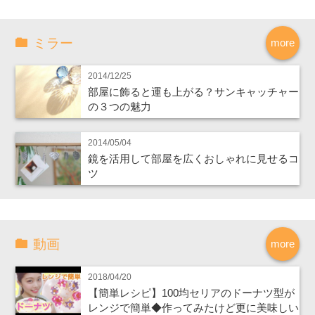
ミラー
more
2014/12/25
部屋に飾ると運も上がる？サンキャッチャー
の３つの魅力
2014/05/04
鏡を活用して部屋を広くおしゃれに見せるコ
ツ
動画
more
2018/04/20
【簡単レシピ】100均セリアのドーナツ型が
レンジで簡単◆作ってみたけど更に美味しい