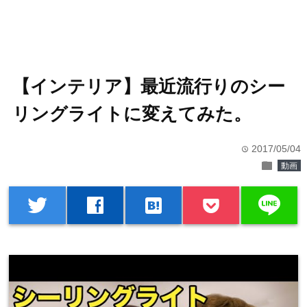
【インテリア】最近流行りのシー
リングライトに変えてみた。
2017/05/04
time
folder
動画
line
twitter
facebook
hatenabookmark