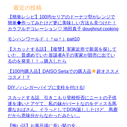
最近の投稿
【簡単レシピ】100均セリアのドーナツ型がレンジで
簡単◆作ってみたけど更に美味しい方法も見つけた！
カラフルデコレーション♡ 池田真子 doughnut cooking
モンハンワールド（ ＾ω＾）part10
【スカッとする話】【復讐】実家近所で新居を探して
いた、昔虐めていた首謀者A子の実家が競売に出てい
るのを発見！！→購入したら
【100均購入品】DAISO Seriaでの購入品
超オススメ
コスメ！？
DIY／ハンガーパイプに支柱を付ける!
スカッとする話 引きこもり登校拒否にニートの子供
達を凄いとアゲて、私の妹がパートなのをディスる馬
鹿なおばさん。イラっとしてDQN返ししたけど、馬鹿
だから意味分からなかったみたい…
【怖い話】お風呂場に長い髪の女…