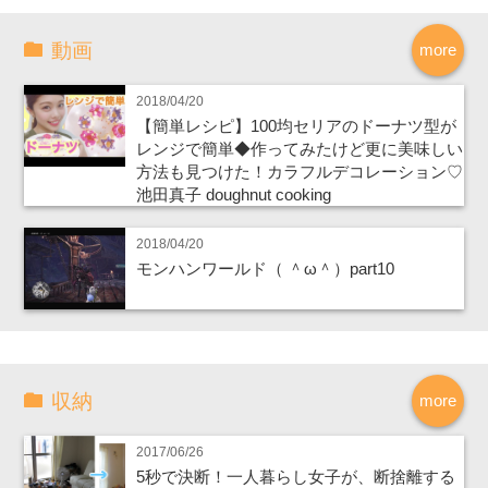
動画
more
2018/04/20
【簡単レシピ】100均セリアのドーナツ型が
レンジで簡単◆作ってみたけど更に美味しい
方法も見つけた！カラフルデコレーション♡
池田真子 doughnut cooking
2018/04/20
モンハンワールド（ ＾ω＾）part10
収納
more
2017/06/26
5秒で決断！一人暮らし女子が、断捨離する