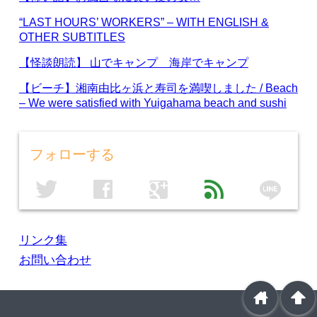
“LAST HOURS’ WORKERS” – WITH ENGLISH &
OTHER SUBTITLES
【怪談朗読】 山でキャンプ 海岸でキャンプ
【ビーチ】湘南由比ヶ浜と寿司を満喫しました / Beach
– We were satisfied with Yuigahama beach and sushi
フォローする
line
twitter
facebook
google
feed
リンク集
お問い合わせ
home
arrowup