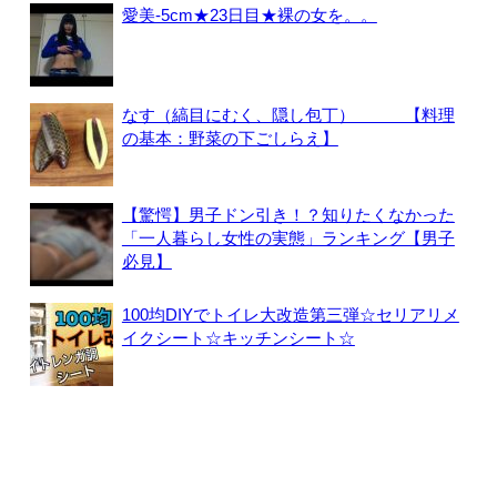
愛美-5cm★23日目★裸の女を。。
なす（縞目にむく、隠し包丁） 【料理
の基本：野菜の下ごしらえ】
【驚愕】男子ドン引き！？知りたくなかった
「一人暮らし女性の実態」ランキング【男子
必見】
100均DIYでトイレ大改造第三弾☆セリアリメ
イクシート☆キッチンシート☆