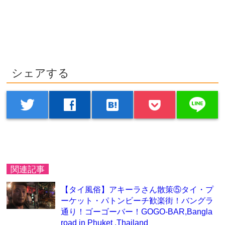
シェアする
line
twitter
facebook
hatenabookmark
関連記事
【タイ風俗】アキーラさん散策⑤タイ・プ
ーケット・パトンビーチ歓楽街！バングラ
通り！ゴーゴーバー！GOGO-BAR,Bangla
road in Phuket ,Thailand