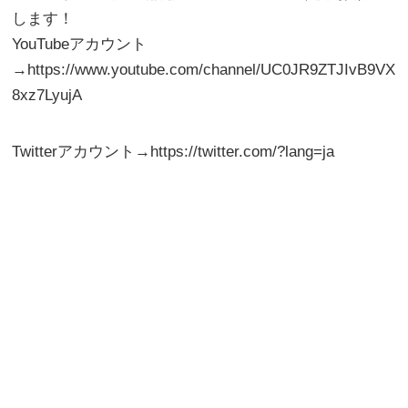
します！
YouTubeアカウント
→https://www.youtube.com/channel/UC0JR9ZTJIvB9VX
8xz7LyujA
Twitterアカウント→https://twitter.com/?lang=ja