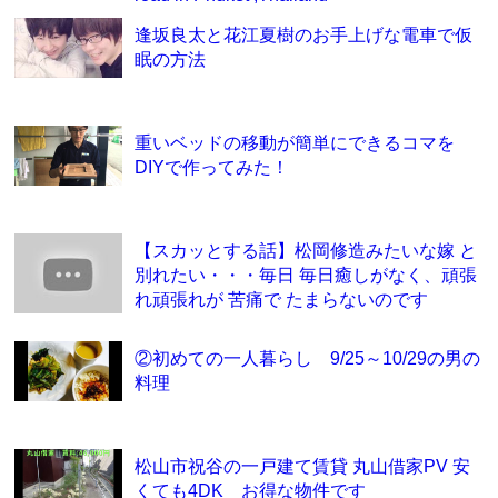
逢坂良太と花江夏樹のお手上げな電車で仮
眠の方法
重いベッドの移動が簡単にできるコマを
DIYで作ってみた！
【スカッとする話】松岡修造みたいな嫁 と
別れたい・・・毎日 毎日癒しがなく、頑張
れ頑張れが 苦痛で たまらないのです
②初めての一人暮らし 9/25～10/29の男の
料理
松山市祝谷の一戸建て賃貸 丸山借家PV 安
くても4DK お得な物件です