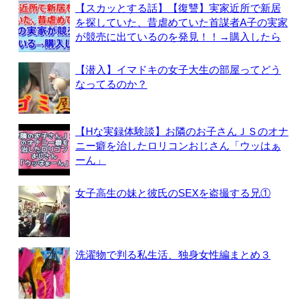
【スカッとする話】【復讐】実家近所で新居
を探していた、昔虐めていた首謀者A子の実家
が競売に出ているのを発見！！→購入したら
【潜入】イマドキの女子大生の部屋ってどう
なってるのか？
【Hな実録体験談】お隣のお子さんＪＳのオナ
ニー癖を治したロリコンおじさん「ウッはぁ
ーん」
女子高生の妹と彼氏のSEXを盗撮する兄①
洗濯物で判る私生活、独身女性編まとめ３