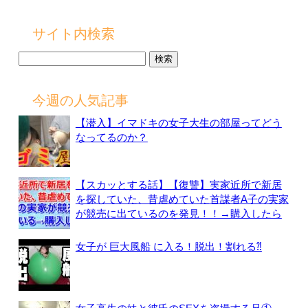
サイト内検索
検
索:
今週の人気記事
【潜入】イマドキの女子大生の部屋ってどう
なってるのか？
【スカッとする話】【復讐】実家近所で新居
を探していた、昔虐めていた首謀者A子の実家
が競売に出ているのを発見！！→購入したら
女子が 巨大風船 に入る！脱出！割れる⁈