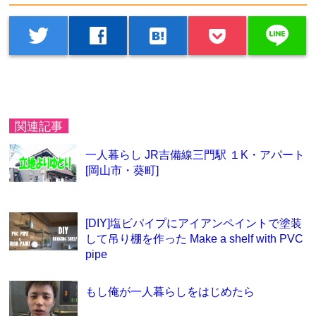
line
twitter
facebook
hatenabookmark
関連記事
一人暮らし JR吉備線三門駅 １K・アパート
[岡山市・葵町]
[DIY]塩ビパイプにアイアンペイントで塗装
して吊り棚を作った Make a shelf with PVC
pipe
もし俺が一人暮らしをはじめたら