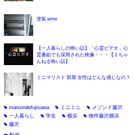
塗装.wmv
【一人暮らしの怖い話】「心霊ビデオ」心
霊番組でも採用された映像・・・【２ちゃ
んねる怖い話】
ミニマリスト 部屋 女性はどんな感じなの？
maisondefujisawa
ミニミニ
メゾンド藤沢
tag
tag
tag
一人暮らし
学生
横浜
物件藤沢横浜
tag
tag
tag
tag
藤沢
tag