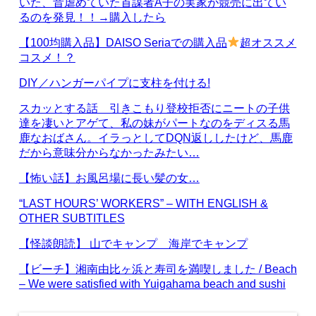
いた、昔虐めていた首謀者A子の実家が競売に出てい
るのを発見！！→購入したら
【100均購入品】DAISO Seriaでの購入品
超オススメ
コスメ！？
DIY／ハンガーパイプに支柱を付ける!
スカッとする話 引きこもり登校拒否にニートの子供
達を凄いとアゲて、私の妹がパートなのをディスる馬
鹿なおばさん。イラっとしてDQN返ししたけど、馬鹿
だから意味分からなかったみたい…
【怖い話】お風呂場に長い髪の女…
“LAST HOURS’ WORKERS” – WITH ENGLISH &
OTHER SUBTITLES
【怪談朗読】 山でキャンプ 海岸でキャンプ
【ビーチ】湘南由比ヶ浜と寿司を満喫しました / Beach
– We were satisfied with Yuigahama beach and sushi