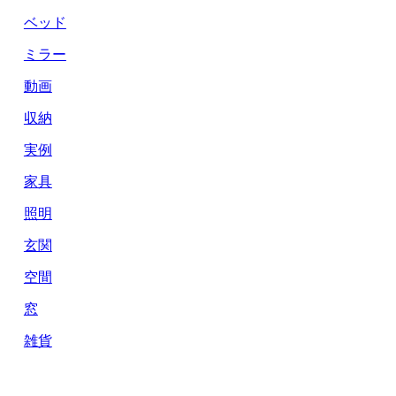
ベッド
ミラー
動画
収納
実例
家具
照明
玄関
空間
窓
雑貨