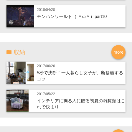
2018/04/20
モンハンワールド（ ＾ω＾）part10
収納
more
2017/06/26
5秒で決断！一人暮らし女子が、断捨離する
コツ
2017/05/22
インテリアに拘る人に贈る初夏の雑貨類はこ
れで決まり