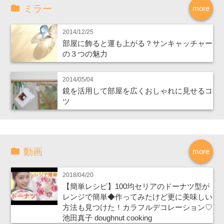
ミラー
more
2014/12/25
部屋に飾ると運も上がる？サンキャッチャー
の３つの魅力
2014/05/04
鏡を活用して部屋を広くおしゃれに見せるコ
ツ
動画
more
2018/04/20
【簡単レシピ】100均セリアのドーナツ型が
レンジで簡単◆作ってみたけど更に美味しい
方法も見つけた！カラフルデコレーション♡
池田真子 doughnut cooking