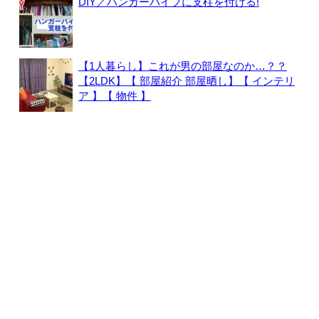
DIY／ハンガーパイプに支柱を付ける!
【1人暮らし】これが男の部屋なのか…？？
【2LDK】【 部屋紹介 部屋晒し】【 インテリ
ア 】【 物件 】