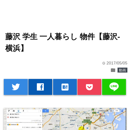
藤沢 学生 一人暮らし 物件【藤沢-
横浜】
2017/05/05
time
folder
動画
line
twitter
facebook
hatenabookmark