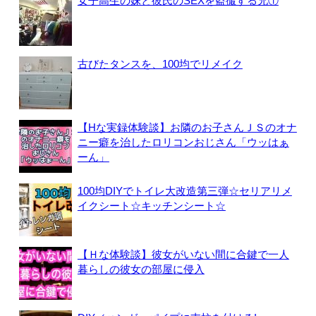
女子高生の妹と彼氏のSEXを盗撮する兄①
古びたタンスを、100均でリメイク
【Hな実録体験談】お隣のお子さんＪＳのオナ
ニー癖を治したロリコンおじさん「ウッはぁ
ーん」
100均DIYでトイレ大改造第三弾☆セリアリメ
イクシート☆キッチンシート☆
【Ｈな体験談】彼女がいない間に合鍵で一人
暮らしの彼女の部屋に侵入