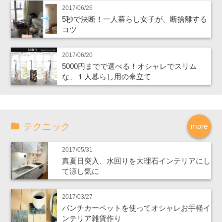
2017/06/26
5秒で決断！一人暮らし女子が、断捨離する
コツ
2017/06/20
5000円までで選べる！オシャレでスリム
な、１人暮らし用の傘立て
テクニック
more
2017/05/31
真夏日突入、水回りを大理石インテリアにし
て涼し気に
2017/03/27
パンチカーペットを使ってオシャレお手軽イ
ンテリア雑貨作り