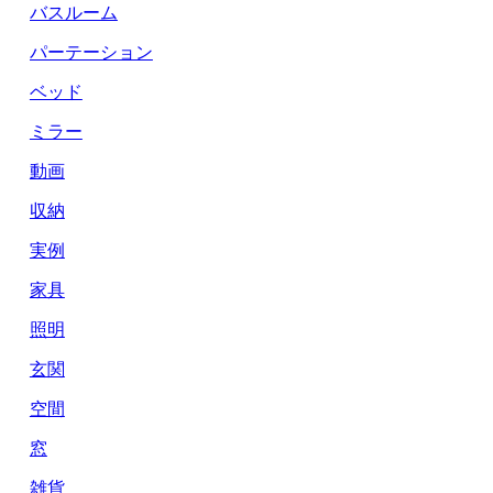
バスルーム
パーテーション
ベッド
ミラー
動画
収納
実例
家具
照明
玄関
空間
窓
雑貨