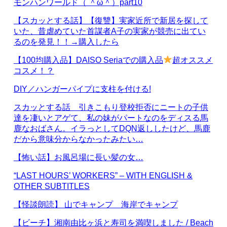
モンハンワールド（ ＾ω＾）part10
【スカッとする話】【復讐】実家近所で新居を探して
いた、昔虐めていた首謀者A子の実家が競売に出てい
るのを発見！！→購入したら
【100均購入品】DAISO Seriaでの購入品
超オススメ
コスメ！？
DIY／ハンガーパイプに支柱を付ける!
スカッとする話 引きこもり登校拒否にニートの子供
達を凄いとアゲて、私の妹がパートなのをディスる馬
鹿なおばさん。イラっとしてDQN返ししたけど、馬鹿
だから意味分からなかったみたい…
【怖い話】お風呂場に長い髪の女…
“LAST HOURS’ WORKERS” – WITH ENGLISH &
OTHER SUBTITLES
【怪談朗読】 山でキャンプ 海岸でキャンプ
【ビーチ】湘南由比ヶ浜と寿司を満喫しました / Beach