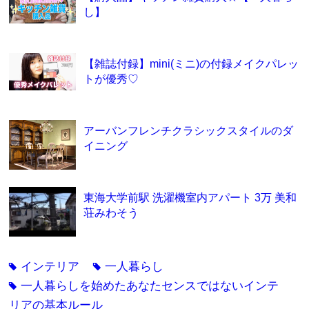
し】
【雑誌付録】mini(ミニ)の付録メイクパレッ
トが優秀♡
アーバンフレンチクラシックスタイルのダ
イニング
東海大学前駅 洗濯機室内アパート 3万 美和
荘みわそう
インテリア
一人暮らし
tag
tag
一人暮らしを始めたあなたセンスではないインテ
tag
リアの基本ルール