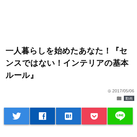
一人暮らしを始めたあなた！『セ
ンスではない！インテリアの基本
ルール』
2017/05/06
time
folder
動画
line
twitter
facebook
hatenabookmark