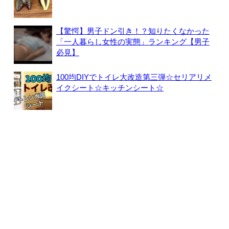
【驚愕】男子ドン引き！？知りたくなかった
「一人暮らし女性の実態」ランキング【男子
必見】
100均DIYでトイレ大改造第三弾☆セリアリメ
イクシート☆キッチンシート☆