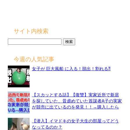
サイト内検索
検
索:
今週の人気記事
女子が 巨大風船 に入る！脱出！割れる⁈
【スカッとする話】【復讐】実家近所で新居
を探していた、昔虐めていた首謀者A子の実家
が競売に出ているのを発見！！→購入したら
【潜入】イマドキの女子大生の部屋ってどう
なってるのか？