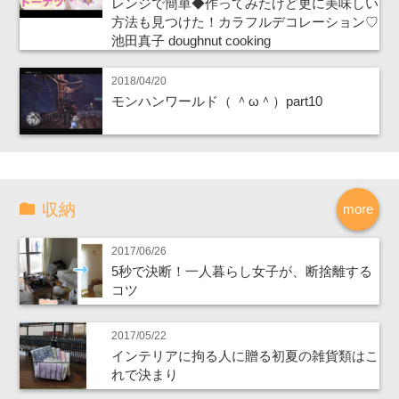
レンジで簡単◆作ってみたけど更に美味しい
方法も見つけた！カラフルデコレーション♡
池田真子 doughnut cooking
2018/04/20
モンハンワールド（ ＾ω＾）part10
収納
more
2017/06/26
5秒で決断！一人暮らし女子が、断捨離する
コツ
2017/05/22
インテリアに拘る人に贈る初夏の雑貨類はこ
れで決まり