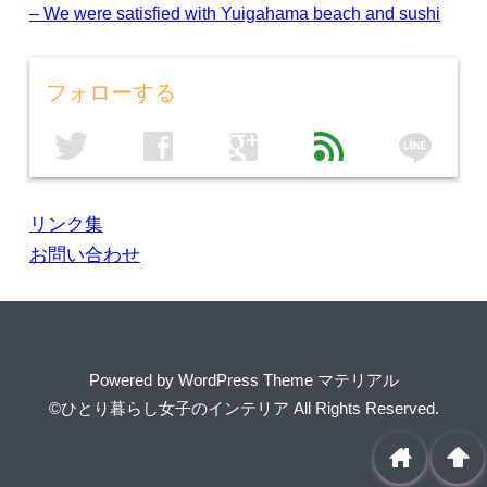
– We were satisfied with Yuigahama beach and sushi
フォローする
line
twitter
facebook
google
feed
リンク集
お問い合わせ
Powered by
WordPress Theme マテリアル
©ひとり暮らし女子のインテリア
All Rights Reserved.
home
arrowup