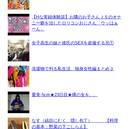
【Hな実録体験談】お隣のお子さんＪＳのオナ
ニー癖を治したロリコンおじさん「ウッはぁ
ーん」
女子高生の妹と彼氏のSEXを盗撮する兄①
洗濯物で判る私生活、独身女性編まとめ３
愛美-5cm★23日目★裸の女を。。
なす（縞目にむく、隠し包丁） 【料理
の基本：野菜の下ごしらえ】