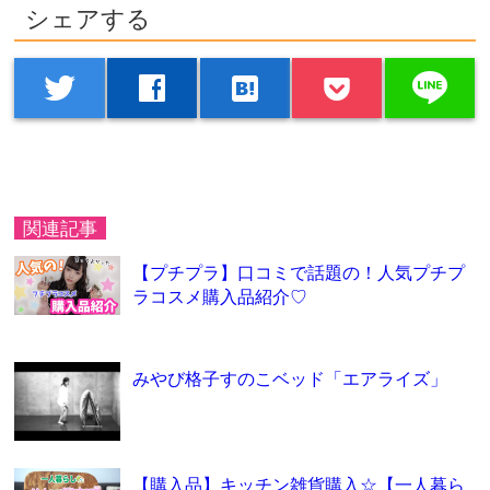
シェアする
line
twitter
facebook
hatenabookmark
関連記事
【プチプラ】口コミで話題の！人気プチプ
ラコスメ購入品紹介♡
みやび格子すのこベッド「エアライズ」
【購入品】キッチン雑貨購入☆【一人暮ら