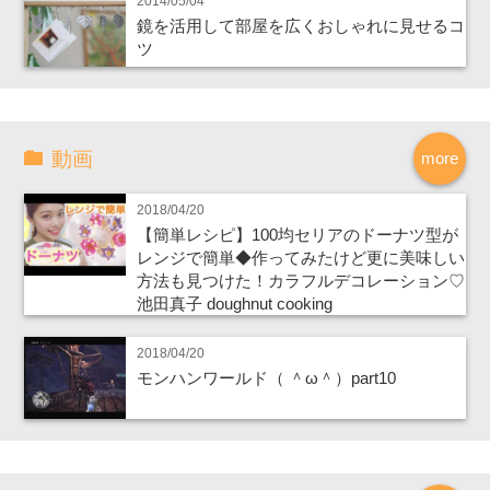
2014/05/04
鏡を活用して部屋を広くおしゃれに見せるコ
ツ
動画
more
2018/04/20
【簡単レシピ】100均セリアのドーナツ型が
レンジで簡単◆作ってみたけど更に美味しい
方法も見つけた！カラフルデコレーション♡
池田真子 doughnut cooking
2018/04/20
モンハンワールド（ ＾ω＾）part10