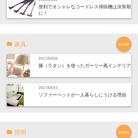
便利でオシャレなコードレス掃除機は決算期
に！
家具
more
2017/04/20
籐（ラタン）を使ったガーリー風インテリア
2017/04/15
ソファーベットが一人暮らしにうける理由
照明
more