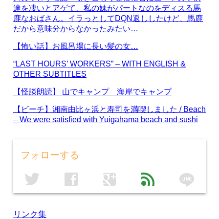
達を凄いとアゲて、私の妹がパートなのをディスる馬
鹿なおばさん。イラっとしてDQN返ししたけど、馬鹿
だから意味分からなかったみたい…
【怖い話】お風呂場に長い髪の女…
“LAST HOURS’ WORKERS” – WITH ENGLISH &
OTHER SUBTITLES
【怪談朗読】 山でキャンプ 海岸でキャンプ
【ビーチ】湘南由比ヶ浜と寿司を満喫しました / Beach
– We were satisfied with Yuigahama beach and sushi
フォローする
line
twitter
facebook
google
feed
リンク集