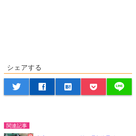
シェアする
line
twitter
facebook
hatenabookmark
関連記事