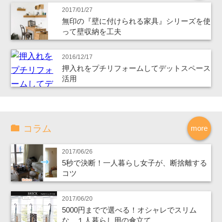
2017/01/27
無印の『壁に付けられる家具』シリーズを使
って壁収納を工夫
2016/12/17
押入れをプチリフォームしてデットスペース
活用
コラム
more
2017/06/26
5秒で決断！一人暮らし女子が、断捨離する
コツ
2017/06/20
5000円までで選べる！オシャレでスリム
な、１人暮らし用の傘立て