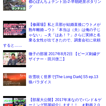
都心ぽんちょテント泊-2-早朝絶景ポタリン
グ
【修羅場】私と旦那が結婚直後にウトメが
熟年離婚→ウト「本当は（夫）は俺の子じ
ゃない」→夫「はあ！？」さらに実姉と名
乗る女性が出てきたので、調査会社に依頼
すると……
徹子の部屋 2017年8月2日 【ビーズ刺繍デ
ザイナー・田川啓二】
吹雪吹く世界で[The Long Dark] S5 ep.13
狼パラダイス
【部屋大公開】2017年末なのでバンド＆ゲ
ーミング部屋紹介します！！ ＃動画２０