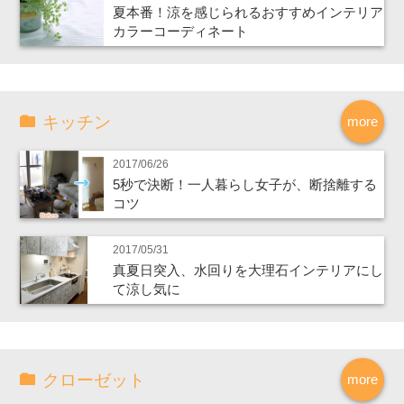
夏本番！涼を感じられるおすすめインテリア
カラーコーディネート
キッチン
more
2017/06/26
5秒で決断！一人暮らし女子が、断捨離する
コツ
2017/05/31
真夏日突入、水回りを大理石インテリアにし
て涼し気に
クローゼット
more