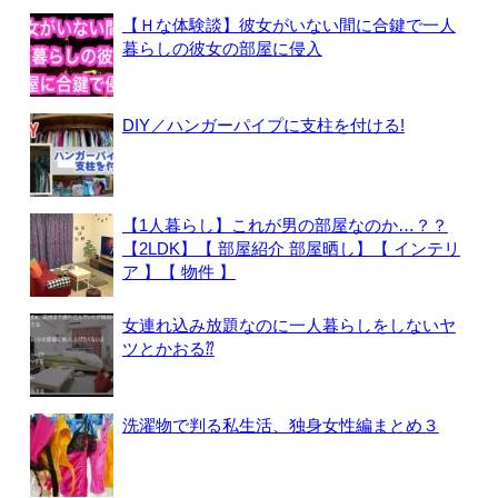
【Ｈな体験談】彼女がいない間に合鍵で一人
暮らしの彼女の部屋に侵入
DIY／ハンガーパイプに支柱を付ける!
【1人暮らし】これが男の部屋なのか…？？
【2LDK】【 部屋紹介 部屋晒し】【 インテリ
ア 】【 物件 】
女連れ込み放題なのに一人暮らしをしないヤ
ツとかおる⁇
洗濯物で判る私生活、独身女性編まとめ３