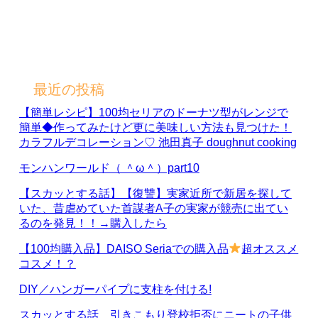
最近の投稿
【簡単レシピ】100均セリアのドーナツ型がレンジで
簡単◆作ってみたけど更に美味しい方法も見つけた！
カラフルデコレーション♡ 池田真子 doughnut cooking
モンハンワールド（ ＾ω＾）part10
【スカッとする話】【復讐】実家近所で新居を探して
いた、昔虐めていた首謀者A子の実家が競売に出てい
るのを発見！！→購入したら
【100均購入品】DAISO Seriaでの購入品
超オススメ
コスメ！？
DIY／ハンガーパイプに支柱を付ける!
スカッとする話 引きこもり登校拒否にニートの子供