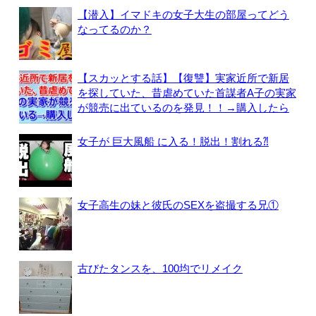
【潜入】イマドキの女子大生の部屋ってどう
なってるのか？
【スカッとする話】【復讐】実家近所で新居
を探していた、昔虐めていた首謀者A子の実家
が競売に出ているのを発見！！→購入したら
女子が 巨大風船 に入る！脱出！割れる⁈
女子高生の妹と彼氏のSEXを盗撮する兄①
古びたタンスを、100均でリメイク