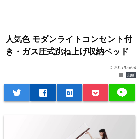
人気色 モダンライトコンセント付
き・ガス圧式跳ね上げ収納ベッド
2017/05/09
time
folder
動画
line
twitter
facebook
hatenabookmark