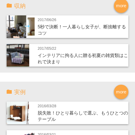
収納
more
2017/06/26
5秒で決断！一人暮らし女子が、断捨離する
コツ
2017/05/22
インテリアに拘る人に贈る初夏の雑貨類はこ
れで決まり
実例
more
2016/03/28
脱失敗！ひとり暮らしで選ぶ、もうひとつの
テーブル
2016/03/11