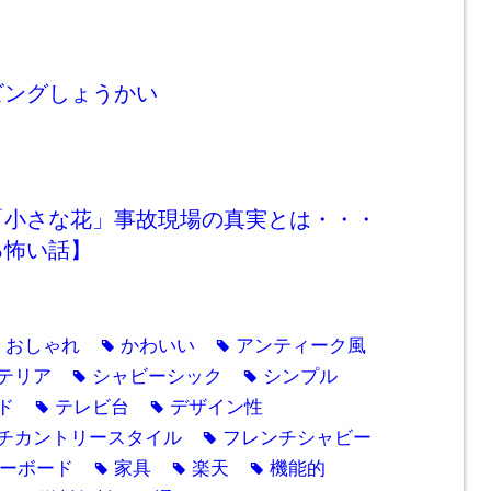
ビングしょうかい
「小さな花」事故現場の真実とは・・・
る怖い話】
おしゃれ
かわいい
アンティーク風
g
tag
tag
テリア
シャビーシック
シンプル
tag
tag
ド
テレビ台
デザイン性
tag
tag
チカントリースタイル
フレンチシャビー
tag
ーボード
家具
楽天
機能的
tag
tag
tag