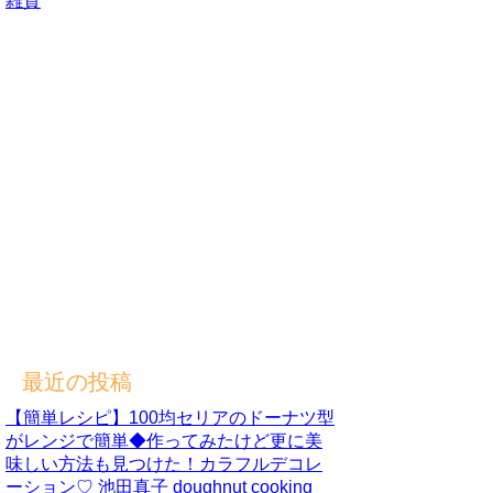
雑貨
最近の投稿
【簡単レシピ】100均セリアのドーナツ型
がレンジで簡単◆作ってみたけど更に美
味しい方法も見つけた！カラフルデコレ
ーション♡ 池田真子 doughnut cooking