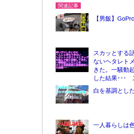
関連記事
【男飯】GoPr
スカッとする
ないヘタレト
きた。一騒動
した結果･･･
白を基調とした
一人暮らしは