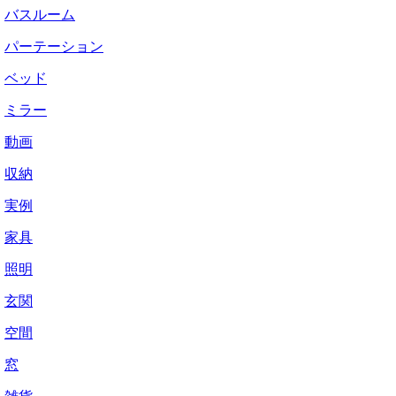
バスルーム
パーテーション
ベッド
ミラー
動画
収納
実例
家具
照明
玄関
空間
窓