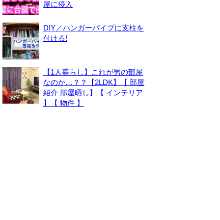
屋に侵入
DIY／ハンガーパイプに支柱を
付ける!
【1人暮らし】これが男の部屋
なのか…？？【2LDK】【 部屋
紹介 部屋晒し】【 インテリア
】【 物件 】