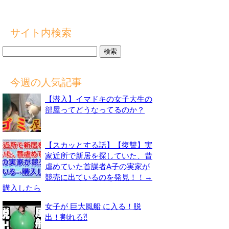
サイト内検索
検
索:
今週の人気記事
【潜入】イマドキの女子大生の
部屋ってどうなってるのか？
【スカッとする話】【復讐】実
家近所で新居を探していた、昔
虐めていた首謀者A子の実家が
競売に出ているのを発見！！→
購入したら
女子が 巨大風船 に入る！脱
出！割れる⁈