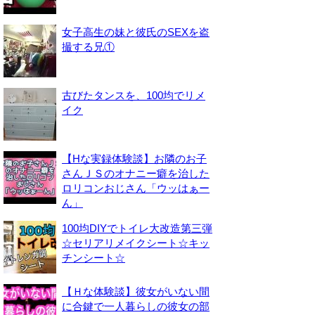
女子高生の妹と彼氏のSEXを盗
撮する兄①
古びたタンスを、100均でリメ
イク
【Hな実録体験談】お隣のお子
さんＪＳのオナニー癖を治した
ロリコンおじさん「ウッはぁー
ん」
100均DIYでトイレ大改造第三弾
☆セリアリメイクシート☆キッ
チンシート☆
【Ｈな体験談】彼女がいない間
に合鍵で一人暮らしの彼女の部