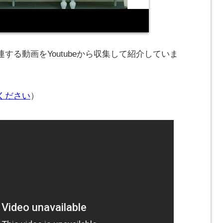
する動画をYoutubeから収集して紹介していま
ください
）