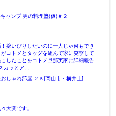
oキャンプ 男の料理塾(仮)＃２
話！嫁いびりしたいのに一人じゃ何もでき
メがコトメとタッグを組んで家に突撃して
起こしたことをコトメ旦那実家に詳細報告
 スカッとア…
おしゃれ部屋 ２Ｋ[岡山市・横井上]
色々大変です。