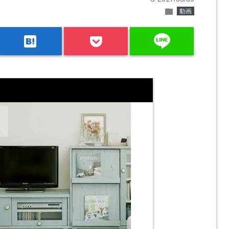
folder
動画
line
hatenabookmark