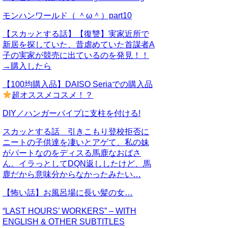
モンハンワールド（ ＾ω＾）part10
【スカッとする話】【復讐】実家近所で
新居を探していた、昔虐めていた首謀者A
子の実家が競売に出ているのを発見！！
→購入したら
【100均購入品】DAISO Seriaでの購入品
超オススメコスメ！？
DIY／ハンガーパイプに支柱を付ける!
スカッとする話 引きこもり登校拒否に
ニートの子供達を凄いとアゲて、私の妹
がパートなのをディスる馬鹿なおばさ
ん。イラっとしてDQN返ししたけど、馬
鹿だから意味分からなかったみたい…
【怖い話】お風呂場に長い髪の女…
“LAST HOURS’ WORKERS” – WITH
ENGLISH & OTHER SUBTITLES