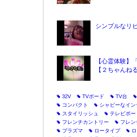
シンプルなリ
【心霊体験】
【２ちゃんね
32V
TVボード
TV台
tag
tag
tag
ta
コンパクト
シャビーなイン
tag
tag
スタイリッシュ
テレビボー
tag
tag
フレンチカントリー
フレン
tag
tag
プラズマ
ロータイプ
ロ
tag
tag
tag