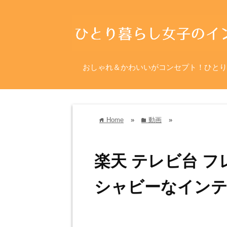
おしゃれ＆かわいいがコンセプト！ひとり
Home
»
動画
»
home
folder
楽天 テレビ台 
シャビーなインテ