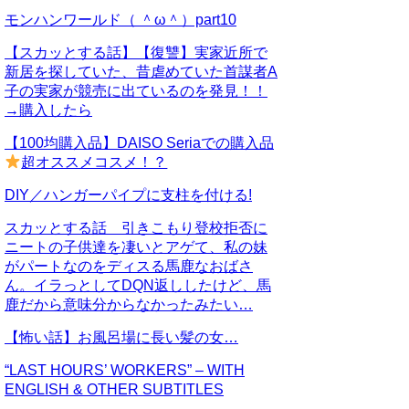
モンハンワールド（ ＾ω＾）part10
【スカッとする話】【復讐】実家近所で
新居を探していた、昔虐めていた首謀者A
子の実家が競売に出ているのを発見！！
→購入したら
【100均購入品】DAISO Seriaでの購入品
超オススメコスメ！？
DIY／ハンガーパイプに支柱を付ける!
スカッとする話 引きこもり登校拒否に
ニートの子供達を凄いとアゲて、私の妹
がパートなのをディスる馬鹿なおばさ
ん。イラっとしてDQN返ししたけど、馬
鹿だから意味分からなかったみたい…
【怖い話】お風呂場に長い髪の女…
“LAST HOURS’ WORKERS” – WITH
ENGLISH & OTHER SUBTITLES