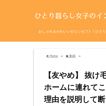
おしゃれ＆かわいいがコンセプト！ひとり
Home
»
動画
»
home
folder
【友やめ】 抜け
ホームに連れてこ
理由を説明して断