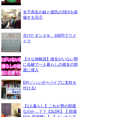
女子高生の妹と彼氏のSEXを盗
撮する兄①
古びたタンスを、100均でリメ
イク
【Ｈな体験談】彼女がいない間
に合鍵で一人暮らしの彼女の部
屋に侵入
DIY／ハンガーパイプに支柱を
付ける!
【1人暮らし】これが男の部屋
なのか…？？【2LDK】【 部屋
紹介 部屋晒し】【 インテリア