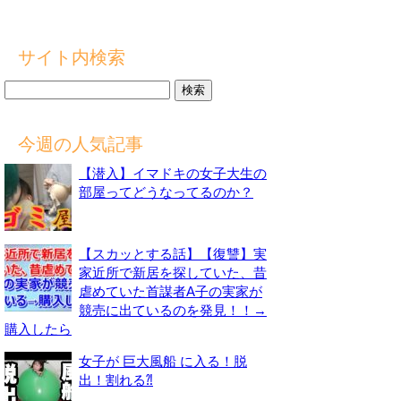
サイト内検索
検
索:
今週の人気記事
【潜入】イマドキの女子大生の
部屋ってどうなってるのか？
【スカッとする話】【復讐】実
家近所で新居を探していた、昔
虐めていた首謀者A子の実家が
競売に出ているのを発見！！→
購入したら
女子が 巨大風船 に入る！脱
出！割れる⁈