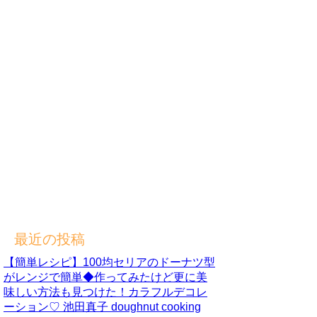
最近の投稿
【簡単レシピ】100均セリアのドーナツ型
がレンジで簡単◆作ってみたけど更に美
味しい方法も見つけた！カラフルデコレ
ーション♡ 池田真子 doughnut cooking