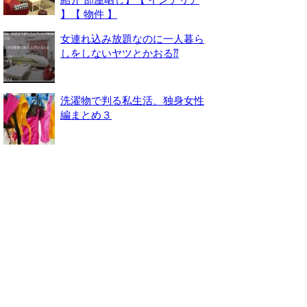
】【 物件 】
女連れ込み放題なのに一人暮ら
しをしないヤツとかおる⁇
洗濯物で判る私生活、独身女性
編まとめ３