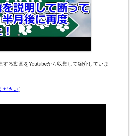
する動画をYoutubeから収集して紹介していま
ください
）