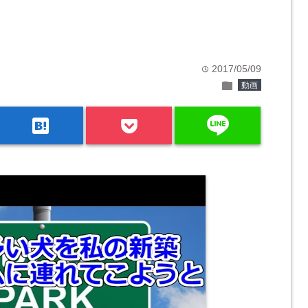
2017/05/09
time
folder
動画
line
hatenabookmark