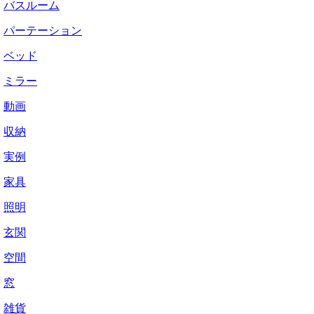
バスルーム
パーテーション
ベッド
ミラー
動画
収納
実例
家具
照明
玄関
空間
窓
雑貨