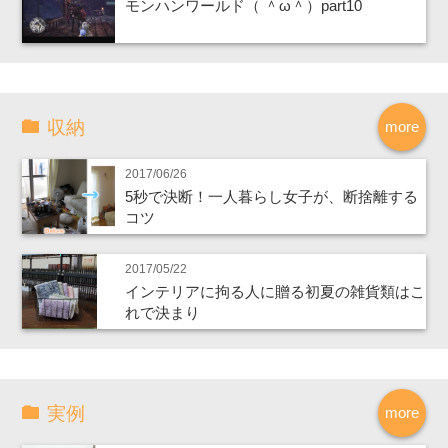
モンハンワールド（ ＾ω＾）part10
収納
more
2017/06/26
5秒で決断！一人暮らし女子が、断捨離する
コツ
2017/05/22
インテリアに拘る人に贈る初夏の雑貨類はこ
れで決まり
実例
more