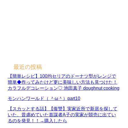
最近の投稿
【簡単レシピ】100均セリアのドーナツ型がレンジで
簡単◆作ってみたけど更に美味しい方法も見つけた！
カラフルデコレーション♡ 池田真子 doughnut cooking
モンハンワールド（ ＾ω＾）part10
【スカッとする話】【復讐】実家近所で新居を探して
いた、昔虐めていた首謀者A子の実家が競売に出てい
るのを発見！！→購入したら