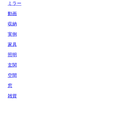
ミラー
動画
収納
実例
家具
照明
玄関
空間
窓
雑貨