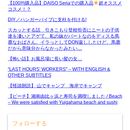
【100均購入品】DAISO Seriaでの購入品
超オススメ
コスメ！？
DIY／ハンガーパイプに支柱を付ける!
スカッとする話 引きこもり登校拒否にニートの子供
達を凄いとアゲて、私の妹がパートなのをディスる馬
鹿なおばさん。イラっとしてDQN返ししたけど、馬鹿
だから意味分からなかったみたい…
【怖い話】お風呂場に長い髪の女…
“LAST HOURS’ WORKERS” – WITH ENGLISH &
OTHER SUBTITLES
【怪談朗読】 山でキャンプ 海岸でキャンプ
【ビーチ】湘南由比ヶ浜と寿司を満喫しました / Beach
– We were satisfied with Yuigahama beach and sushi
フォローする