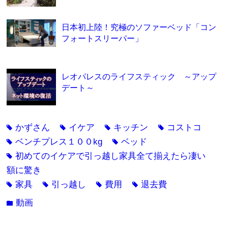
日本初上陸！究極のソファーベッド「コン
フォートスリーパー」
レオパレスのライフスティック ～アップ
デート～
かずさん
イケア
キッチン
コストコ
tag
tag
tag
tag
ベンチプレス１００kg
ベッド
tag
tag
初めてのイケアで引っ越し家具全て揃えたら凄い
tag
額に驚き
家具
引っ越し
費用
退去費
tag
tag
tag
tag
動画
folder