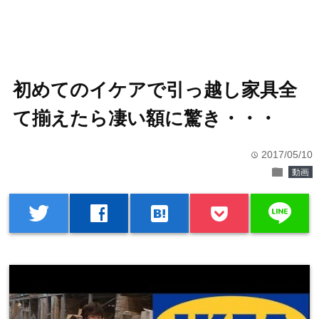
初めてのイケアで引っ越し家具全
て揃えたら凄い額に驚き・・・
2017/05/10
time
folder
動画
line
twitter
facebook
hatenabookmark