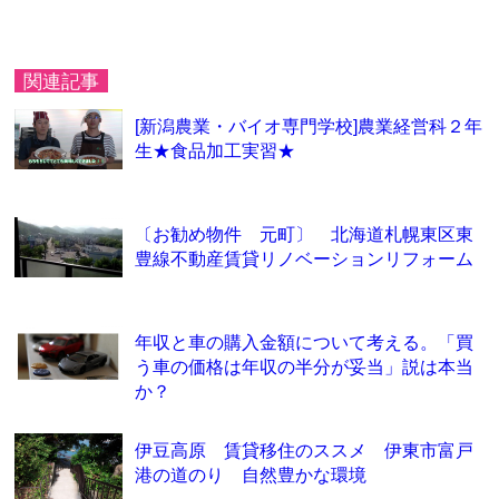
関連記事
[新潟農業・バイオ専門学校]農業経営科２年
生★食品加工実習★
〔お勧め物件 元町〕 北海道札幌東区東
豊線不動産賃貸リノベーションリフォーム
年収と車の購入金額について考える。「買
う車の価格は年収の半分が妥当」説は本当
か？
伊豆高原 賃貸移住のススメ 伊東市富戸
港の道のり 自然豊かな環境