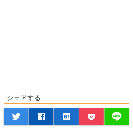
シェアする
line
twitter
facebook
hatenabookmark