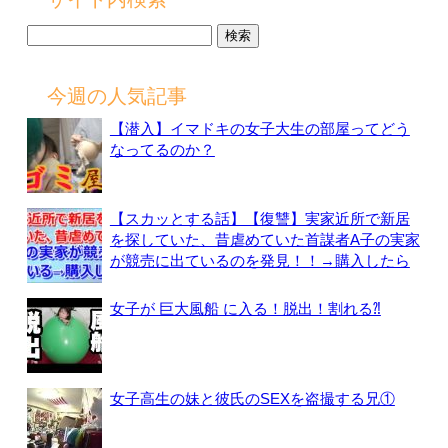
検
索:
今週の人気記事
【潜入】イマドキの女子大生の部屋ってどう
なってるのか？
【スカッとする話】【復讐】実家近所で新居
を探していた、昔虐めていた首謀者A子の実家
が競売に出ているのを発見！！→購入したら
女子が 巨大風船 に入る！脱出！割れる⁈
女子高生の妹と彼氏のSEXを盗撮する兄①