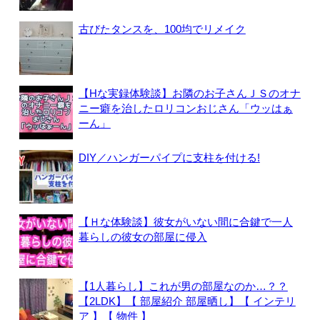
古びたタンスを、100均でリメイク
【Hな実録体験談】お隣のお子さんＪＳのオナ
ニー癖を治したロリコンおじさん「ウッはぁ
ーん」
DIY／ハンガーパイプに支柱を付ける!
【Ｈな体験談】彼女がいない間に合鍵で一人
暮らしの彼女の部屋に侵入
【1人暮らし】これが男の部屋なのか…？？
【2LDK】【 部屋紹介 部屋晒し】【 インテリ
ア 】【 物件 】