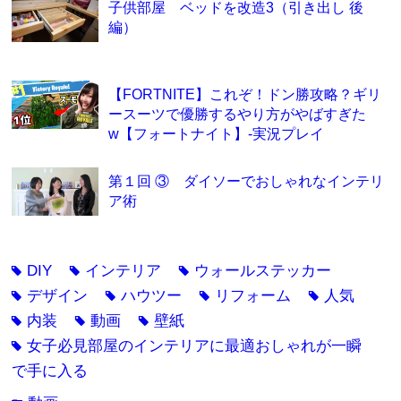
子供部屋 ベッドを改造3（引き出し 後
編）
【FORTNITE】これぞ！ドン勝攻略？ギリ
ースーツで優勝するやり方がやばすぎた
w【フォートナイト】-実況プレイ
第１回 ③ ダイソーでおしゃれなインテリ
ア術
DIY
インテリア
ウォールステッカー
tag
tag
tag
デザイン
ハウツー
リフォーム
人気
tag
tag
tag
tag
内装
動画
壁紙
tag
tag
tag
女子必見部屋のインテリアに最適おしゃれが一瞬
tag
で手に入る