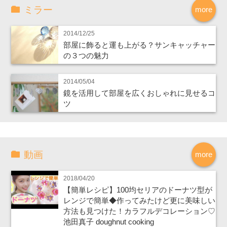
ミラー
more
2014/12/25
部屋に飾ると運も上がる？サンキャッチャー
の３つの魅力
2014/05/04
鏡を活用して部屋を広くおしゃれに見せるコ
ツ
動画
more
2018/04/20
【簡単レシピ】100均セリアのドーナツ型が
レンジで簡単◆作ってみたけど更に美味しい
方法も見つけた！カラフルデコレーション♡
池田真子 doughnut cooking