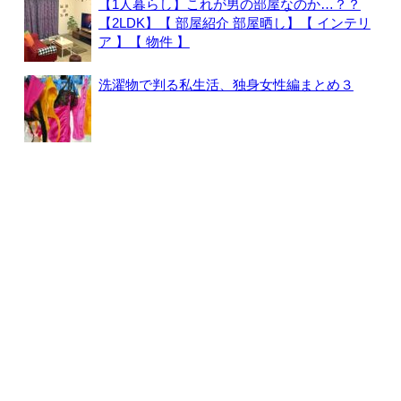
【1人暮らし】これが男の部屋なのか…？？
【2LDK】【 部屋紹介 部屋晒し】【 インテリ
ア 】【 物件 】
洗濯物で判る私生活、独身女性編まとめ３