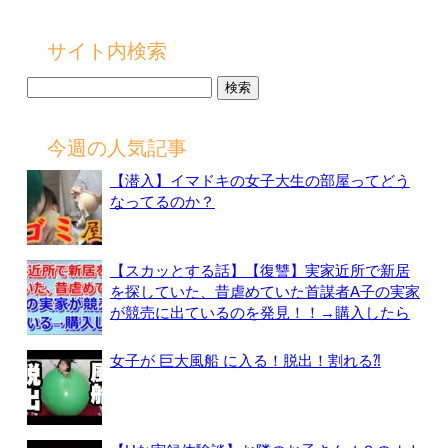
サイト内検索
検
索:
今週の人気記事
【潜入】イマドキの女子大生の部屋ってどう
なってるのか？
【スカッとする話】【復讐】実家近所で新居
を探していた、昔虐めていた首謀者A子の実家
が競売に出ているのを発見！！→購入したら
女子が 巨大風船 に入る！脱出！割れる⁈