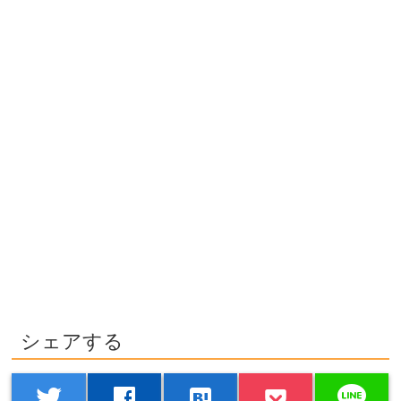
シェアする
line
twitter
facebook
hatenabookmark