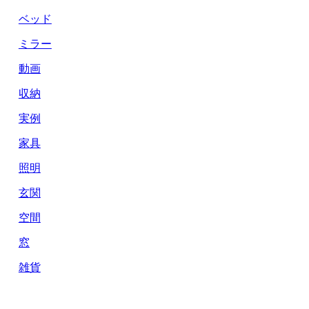
ベッド
ミラー
動画
収納
実例
家具
照明
玄関
空間
窓
雑貨