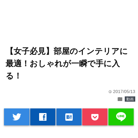
【女子必見】部屋のインテリアに
最適！おしゃれが一瞬で手に入
る！
2017/05/13
time
folder
動画
line
twitter
facebook
hatenabookmark