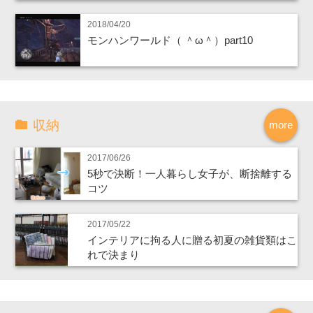
2018/04/20
モンハンワールド（ ＾ω＾）part10
収納
more
2017/06/26
5秒で決断！一人暮らし女子が、断捨離する
コツ
2017/05/22
インテリアに拘る人に贈る初夏の雑貨類はこ
れで決まり