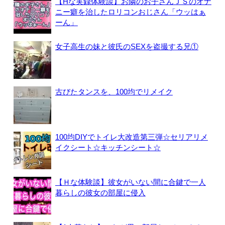
【Hな実録体験談】お隣のお子さんＪＳのオナ
ニー癖を治したロリコンおじさん「ウッはぁ
ーん」
女子高生の妹と彼氏のSEXを盗撮する兄①
古びたタンスを、100均でリメイク
100均DIYでトイレ大改造第三弾☆セリアリメ
イクシート☆キッチンシート☆
【Ｈな体験談】彼女がいない間に合鍵で一人
暮らしの彼女の部屋に侵入