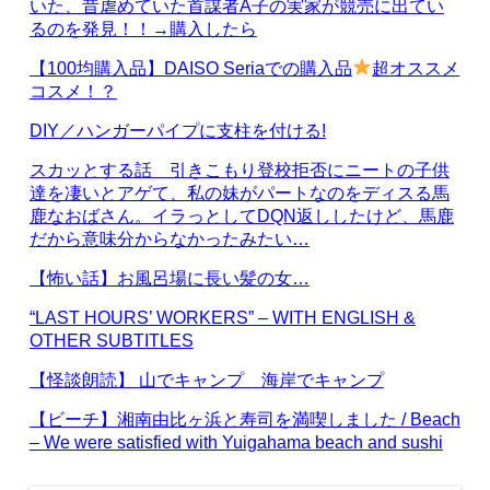
いた、昔虐めていた首謀者A子の実家が競売に出てい
るのを発見！！→購入したら
【100均購入品】DAISO Seriaでの購入品
超オススメ
コスメ！？
DIY／ハンガーパイプに支柱を付ける!
スカッとする話 引きこもり登校拒否にニートの子供
達を凄いとアゲて、私の妹がパートなのをディスる馬
鹿なおばさん。イラっとしてDQN返ししたけど、馬鹿
だから意味分からなかったみたい…
【怖い話】お風呂場に長い髪の女…
“LAST HOURS’ WORKERS” – WITH ENGLISH &
OTHER SUBTITLES
【怪談朗読】 山でキャンプ 海岸でキャンプ
【ビーチ】湘南由比ヶ浜と寿司を満喫しました / Beach
– We were satisfied with Yuigahama beach and sushi