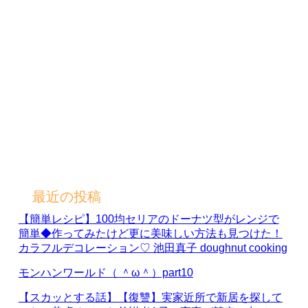
最近の投稿
【簡単レシピ】100均セリアのドーナツ型がレンジで
簡単◆作ってみたけど更に美味しい方法も見つけた！
カラフルデコレーション♡ 池田真子 doughnut cooking
モンハンワールド（ ＾ω＾）part10
【スカッとする話】【復讐】実家近所で新居を探して