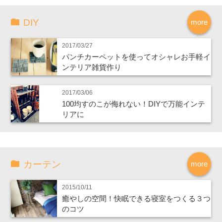
DIY
more
2017/03/27
パンチカーペットを使ってオシャレお手軽イ
ンテリア雑貨作り
2017/03/06
100均すのこが侮れない！DIYで万能インテ
リアに
カーテン
more
2015/10/11
癒やしの空間！快眠できる寝室をつくる３つ
のコツ