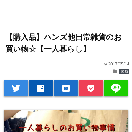
【購入品】ハンズ他日常雑貨のお
買い物☆【一人暮らし】
2017/05/14
time
folder
動画
line
twitter
facebook
hatenabookmark