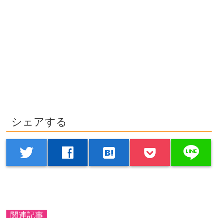
シェアする
line
twitter
facebook
hatenabookmark
関連記事