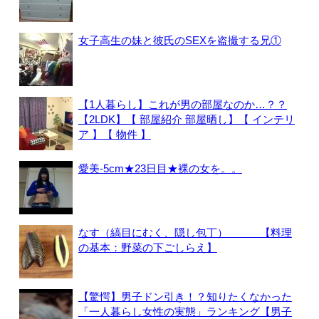
女子高生の妹と彼氏のSEXを盗撮する兄①
【1人暮らし】これが男の部屋なのか…？？
【2LDK】【 部屋紹介 部屋晒し】【 インテリ
ア 】【 物件 】
愛美-5cm★23日目★裸の女を。。
なす（縞目にむく、隠し包丁） 【料理
の基本：野菜の下ごしらえ】
【驚愕】男子ドン引き！？知りたくなかった
「一人暮らし女性の実態」ランキング【男子