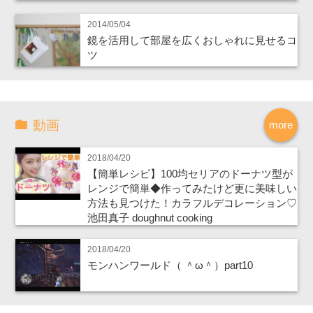
2014/05/04
鏡を活用して部屋を広くおしゃれに見せるコ
ツ
動画
more
2018/04/20
【簡単レシピ】100均セリアのドーナツ型が
レンジで簡単◆作ってみたけど更に美味しい
方法も見つけた！カラフルデコレーション♡
池田真子 doughnut cooking
2018/04/20
モンハンワールド（ ＾ω＾）part10