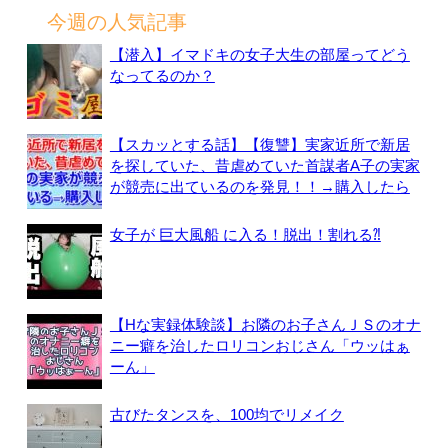
今週の人気記事
【潜入】イマドキの女子大生の部屋ってどう
なってるのか？
【スカッとする話】【復讐】実家近所で新居
を探していた、昔虐めていた首謀者A子の実家
が競売に出ているのを発見！！→購入したら
女子が 巨大風船 に入る！脱出！割れる⁈
【Hな実録体験談】お隣のお子さんＪＳのオナ
ニー癖を治したロリコンおじさん「ウッはぁ
ーん」
古びたタンスを、100均でリメイク