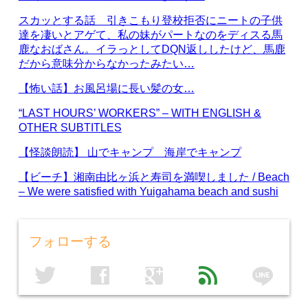
スカッとする話 引きこもり登校拒否にニートの子供
達を凄いとアゲて、私の妹がパートなのをディスる馬
鹿なおばさん。イラっとしてDQN返ししたけど、馬鹿
だから意味分からなかったみたい…
【怖い話】お風呂場に長い髪の女…
“LAST HOURS’ WORKERS” – WITH ENGLISH &
OTHER SUBTITLES
【怪談朗読】 山でキャンプ 海岸でキャンプ
【ビーチ】湘南由比ヶ浜と寿司を満喫しました / Beach
– We were satisfied with Yuigahama beach and sushi
フォローする
line
twitter
facebook
google
feed