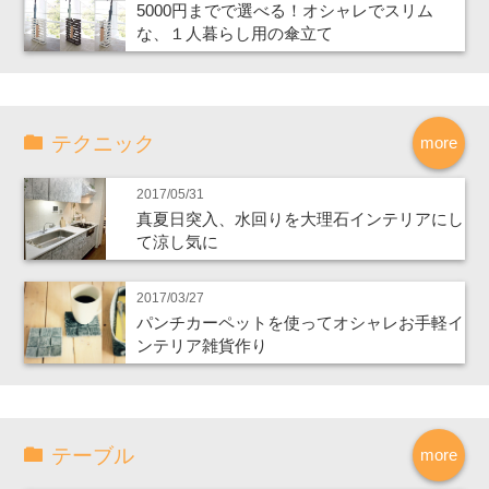
5000円までで選べる！オシャレでスリム
な、１人暮らし用の傘立て
テクニック
more
2017/05/31
真夏日突入、水回りを大理石インテリアにし
て涼し気に
2017/03/27
パンチカーペットを使ってオシャレお手軽イ
ンテリア雑貨作り
テーブル
more