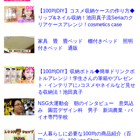
【100均DIY】コスメ収納ケースの作り方◆
リップ&ネイル収納！池田真子流Seriaのク
リアケースアレンジ！cosmetics case
家具 畳 畳ベッド 棚付きベッド 照明
付きベッド 通販
【100均DIY】収納ボトル◆簡単ドリンクボ
トルアレンジ！学生さんの筆箱やプレゼン
ト・インテリアに♪コスメやネイルなど見せ
る収納法！池田真子
NSG大運動会 朝のインタビュー 意気込
み 園芸デザイン科 男子 新潟農業・バ
イオ専門学校
一人暮らしに必要な100均の商品紹介（百