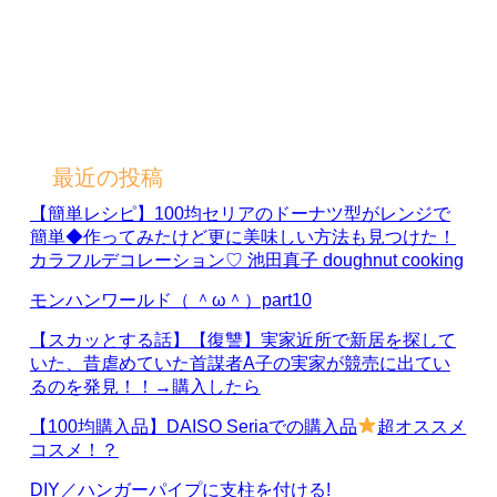
最近の投稿
【簡単レシピ】100均セリアのドーナツ型がレンジで
簡単◆作ってみたけど更に美味しい方法も見つけた！
カラフルデコレーション♡ 池田真子 doughnut cooking
モンハンワールド（ ＾ω＾）part10
【スカッとする話】【復讐】実家近所で新居を探して
いた、昔虐めていた首謀者A子の実家が競売に出てい
るのを発見！！→購入したら
【100均購入品】DAISO Seriaでの購入品
超オススメ
コスメ！？
DIY／ハンガーパイプに支柱を付ける!