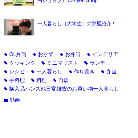
円ショップ）100-yen Shop
一人暮らし（大学生）の部屋紹介！
OL弁当
おかず
お弁当
インテリア
tag
tag
tag
tag
クッキング
ミニマリスト
ランチ
tag
tag
tag
レシピ
一人暮らし
作り置き
弁当
tag
tag
tag
tag
手料理
料理
自炊
tag
tag
tag
購入品ハンズ他日常雑貨のお買い物一人暮らし
tag
動画
folder