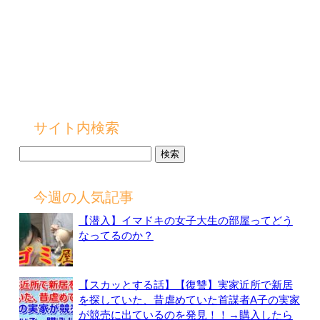
サイト内検索
検
索:
今週の人気記事
【潜入】イマドキの女子大生の部屋ってどう
なってるのか？
【スカッとする話】【復讐】実家近所で新居
を探していた、昔虐めていた首謀者A子の実家
が競売に出ているのを発見！！→購入したら