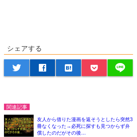
シェアする
line
twitter
facebook
hatenabookmark
関連記事
友人から借りた漫画を返そうとしたら突然3
冊なくなった→必死に探すも見つからず弁
償したのだがその後…