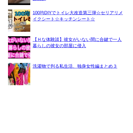
100均DIYでトイレ大改造第三弾☆セリアリメ
イクシート☆キッチンシート☆
【Ｈな体験談】彼女がいない間に合鍵で一人
暮らしの彼女の部屋に侵入
洗濯物で判る私生活、独身女性編まとめ３