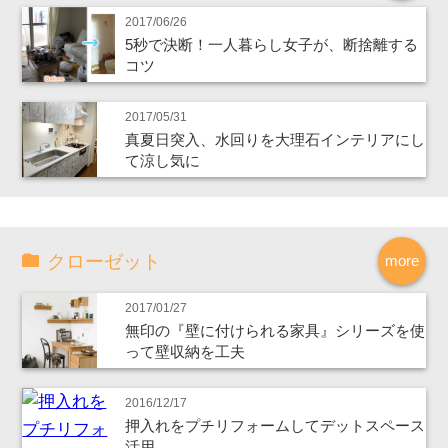
2017/06/26
5秒で決断！一人暮らし女子が、断捨離する
コツ
2017/05/31
真夏日突入、水回りを大理石インテリアにし
て涼し気に
クローゼット
more
2017/01/27
無印の『壁に付けられる家具』シリーズを使
って壁収納を工夫
2016/12/17
押入れをプチリフォームしてデットスペース
活用