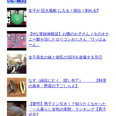
女子が 巨大風船 に入る！脱出！割れる⁈
【Hな実録体験談】お隣のお子さんＪＳのオナ
ニー癖を治したロリコンおじさん「ウッはぁ
ーん」
女子高生の妹と彼氏のSEXを盗撮する兄①
なす（縞目にむく、隠し包丁） 【料理
の基本：野菜の下ごしらえ】
【驚愕】男子ドン引き！？知りたくなかった
「一人暮らし女性の実態」ランキング【男子
必見】