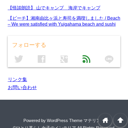
【怪談朗読】 山でキャンプ 海岸でキャンプ
【ビーチ】湘南由比ヶ浜と寿司を満喫しました / Beach
– We were satisfied with Yuigahama beach and sushi
フォローする
line
twitter
facebook
google
feed
リンク集
お問い合わせ
home
arrowup
Powered by
WordPress Theme マテリアル
©ひとり暮らし女子のインテリア
All Rights Reserved.