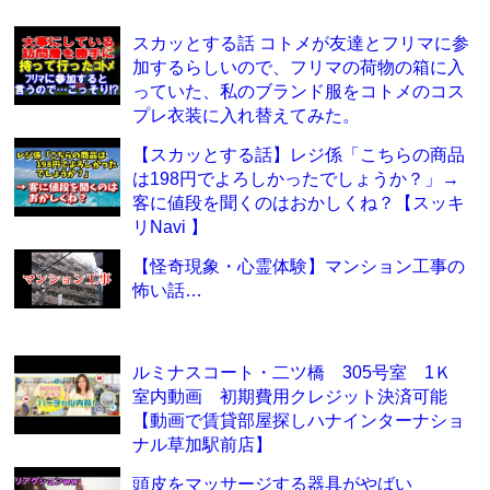
スカッとする話 コトメが友達とフリマに参
加するらしいので、フリマの荷物の箱に入
っていた、私のブランド服をコトメのコス
プレ衣装に入れ替えてみた。
【スカッとする話】レジ係「こちらの商品
は198円でよろしかったでしょうか？」→
客に値段を聞くのはおかしくね？【スッキ
リNavi 】
【怪奇現象・心霊体験】マンション工事の
怖い話…
ルミナスコート・二ツ橋 305号室 1Ｋ
室内動画 初期費用クレジット決済可能
【動画で賃貸部屋探しハナインターナショ
ナル草加駅前店】
頭皮をマッサージする器具がやばい