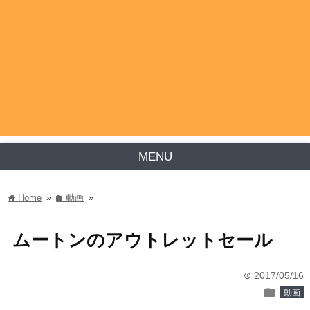
MENU
Home
»
動画
»
home
folder
ムートンのアウトレットセール
2017/05/16
time
folder
動画