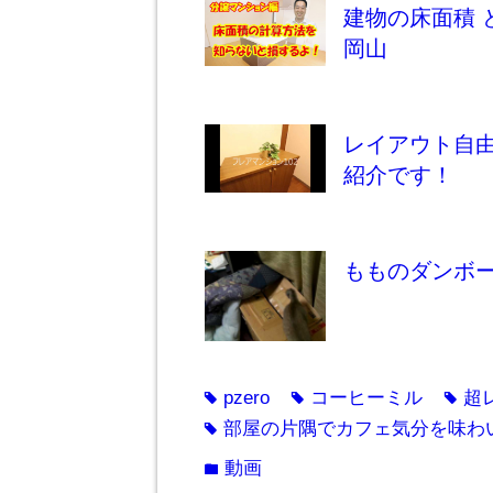
建物の床面積 
岡山
レイアウト自
紹介です！
もものダンボ
pzero
コーヒーミル
超
tag
tag
tag
部屋の片隅でカフェ気分を味わい
tag
動画
folder