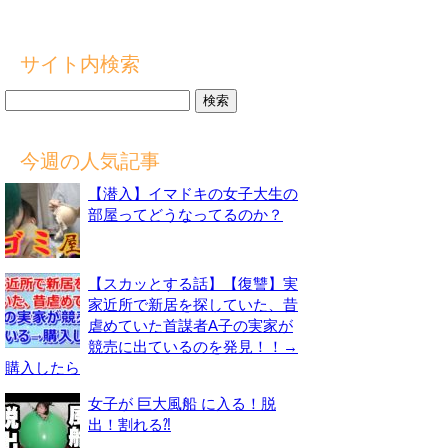
サイト内検索
検
索:
今週の人気記事
【潜入】イマドキの女子大生の
部屋ってどうなってるのか？
【スカッとする話】【復讐】実
家近所で新居を探していた、昔
虐めていた首謀者A子の実家が
競売に出ているのを発見！！→
購入したら
女子が 巨大風船 に入る！脱
出！割れる⁈