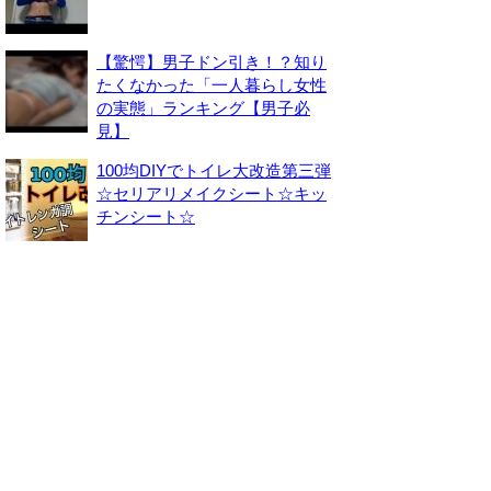
【驚愕】男子ドン引き！？知り
たくなかった「一人暮らし女性
の実態」ランキング【男子必
見】
100均DIYでトイレ大改造第三弾
☆セリアリメイクシート☆キッ
チンシート☆