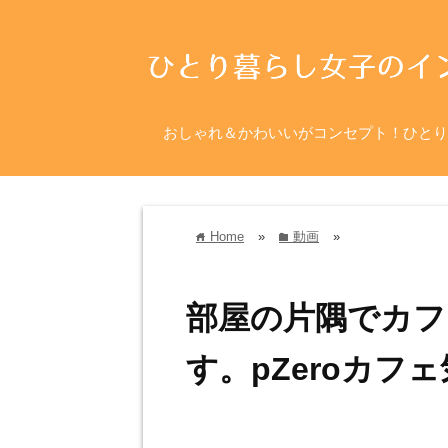
おしゃれ＆かわいいがコンセプト！ひとり
Home
»
動画
»
home
folder
部屋の片隅でカフ
す。pZeroカフ