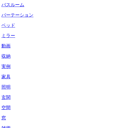
バスルーム
パーテーション
ベッド
ミラー
動画
収納
実例
家具
照明
玄関
空間
窓