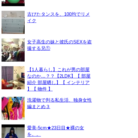
古びたタンスを、100均でリメ
イク
女子高生の妹と彼氏のSEXを盗
撮する兄①
【1人暮らし】これが男の部屋
なのか…？？【2LDK】【 部屋
紹介 部屋晒し】【 インテリア
】【 物件 】
洗濯物で判る私生活、独身女性
編まとめ３
愛美-5cm★23日目★裸の女
を。。