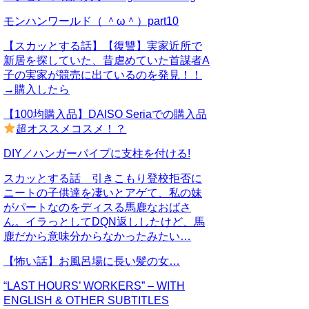
モンハンワールド（ ＾ω＾）part10
【スカッとする話】【復讐】実家近所で
新居を探していた、昔虐めていた首謀者A
子の実家が競売に出ているのを発見！！
→購入したら
【100均購入品】DAISO Seriaでの購入品
超オススメコスメ！？
DIY／ハンガーパイプに支柱を付ける!
スカッとする話 引きこもり登校拒否に
ニートの子供達を凄いとアゲて、私の妹
がパートなのをディスる馬鹿なおばさ
ん。イラっとしてDQN返ししたけど、馬
鹿だから意味分からなかったみたい…
【怖い話】お風呂場に長い髪の女…
“LAST HOURS’ WORKERS” – WITH
ENGLISH & OTHER SUBTITLES