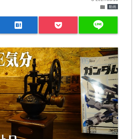
folder
動画
line
hatenabookmark