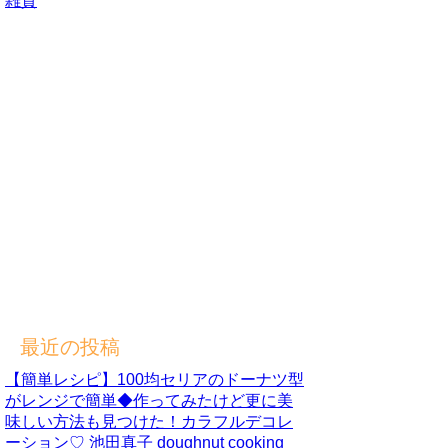
雑貨
最近の投稿
【簡単レシピ】100均セリアのドーナツ型
がレンジで簡単◆作ってみたけど更に美
味しい方法も見つけた！カラフルデコレ
ーション♡ 池田真子 doughnut cooking