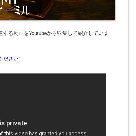
する動画をYoutubeから収集して紹介していま
ください
）