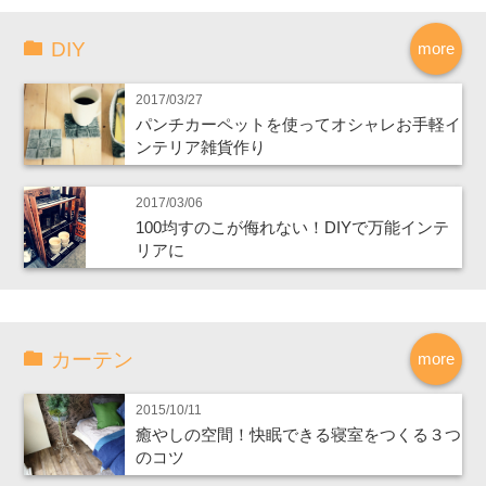
DIY
more
2017/03/27
パンチカーペットを使ってオシャレお手軽イ
ンテリア雑貨作り
2017/03/06
100均すのこが侮れない！DIYで万能インテ
リアに
カーテン
more
2015/10/11
癒やしの空間！快眠できる寝室をつくる３つ
のコツ