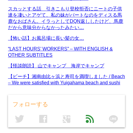
スカッとする話 引きこもり登校拒否にニートの子供
達を凄いとアゲて、私の妹がパートなのをディスる馬
鹿なおばさん。イラっとしてDQN返ししたけど、馬鹿
だから意味分からなかったみたい…
【怖い話】お風呂場に長い髪の女…
“LAST HOURS’ WORKERS” – WITH ENGLISH &
OTHER SUBTITLES
【怪談朗読】 山でキャンプ 海岸でキャンプ
【ビーチ】湘南由比ヶ浜と寿司を満喫しました / Beach
– We were satisfied with Yuigahama beach and sushi
フォローする
line
twitter
facebook
google
feed