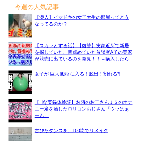
今週の人気記事
【潜入】イマドキの女子大生の部屋ってどう
なってるのか？
【スカッとする話】【復讐】実家近所で新居
を探していた、昔虐めていた首謀者A子の実家
が競売に出ているのを発見！！→購入したら
女子が 巨大風船 に入る！脱出！割れる⁈
【Hな実録体験談】お隣のお子さんＪＳのオナ
ニー癖を治したロリコンおじさん「ウッはぁ
ーん」
古びたタンスを、100均でリメイク