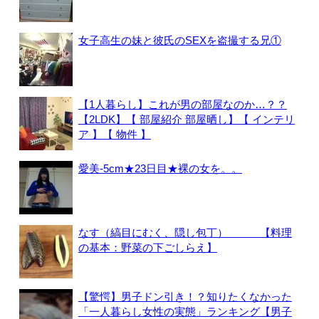
女子高生の妹と彼氏のSEXを盗撮する兄①
【1人暮らし】これが男の部屋なのか…？？
【2LDK】【 部屋紹介 部屋晒し】【 インテリ
ア 】【 物件 】
愛美-5cm★23日目★裸の女を。。
なす（縞目にむく、隠し包丁） 【料理
の基本：野菜の下ごしらえ】
【驚愕】男子ドン引き！？知りたくなかった
「一人暮らし女性の実態」ランキング【男子