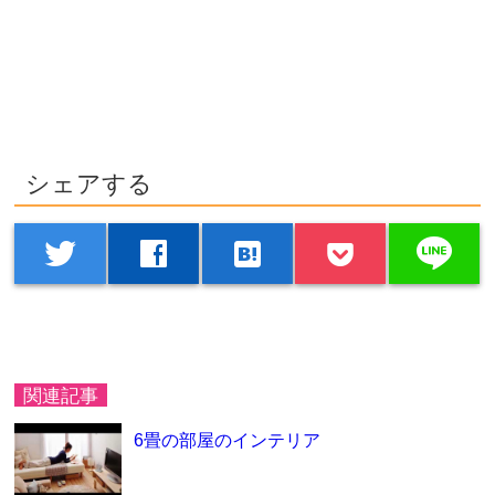
シェアする
line
twitter
facebook
hatenabookmark
関連記事
6畳の部屋のインテリア