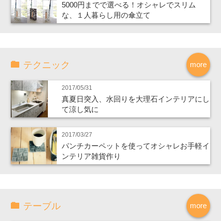
5000円までで選べる！オシャレでスリム
な、１人暮らし用の傘立て
テクニック
more
2017/05/31
真夏日突入、水回りを大理石インテリアにし
て涼し気に
2017/03/27
パンチカーペットを使ってオシャレお手軽イ
ンテリア雑貨作り
テーブル
more