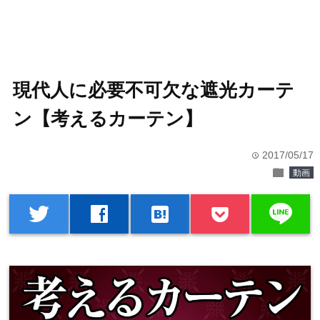
現代人に必要不可欠な遮光カーテ
ン【考えるカーテン】
2017/05/17
time
folder
動画
line
twitter
facebook
hatenabookmark