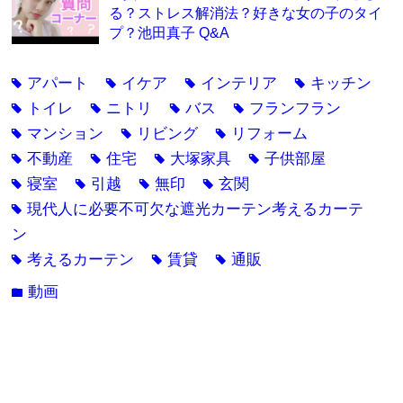
る？ストレス解消法？好きな女の子のタイ
プ？池田真子 Q&A
アパート
イケア
インテリア
キッチン
tag
tag
tag
tag
トイレ
ニトリ
バス
フランフラン
tag
tag
tag
tag
マンション
リビング
リフォーム
tag
tag
tag
不動産
住宅
大塚家具
子供部屋
tag
tag
tag
tag
寝室
引越
無印
玄関
tag
tag
tag
tag
現代人に必要不可欠な遮光カーテン考えるカーテ
tag
ン
考えるカーテン
賃貸
通販
tag
tag
tag
動画
folder