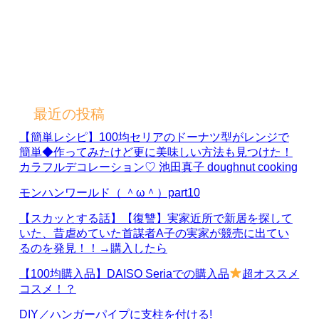
最近の投稿
【簡単レシピ】100均セリアのドーナツ型がレンジで
簡単◆作ってみたけど更に美味しい方法も見つけた！
カラフルデコレーション♡ 池田真子 doughnut cooking
モンハンワールド（ ＾ω＾）part10
【スカッとする話】【復讐】実家近所で新居を探して
いた、昔虐めていた首謀者A子の実家が競売に出てい
るのを発見！！→購入したら
【100均購入品】DAISO Seriaでの購入品
超オススメ
コスメ！？
DIY／ハンガーパイプに支柱を付ける!