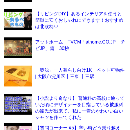
【リビングDIY】あるインテリアを使うと
簡単に安くおしゃれにできます！おすすめ
は北欧柄♡
アットホーム TVCM「athome.CO.JP チ
ビJP」篇 30秒
「築浅」一人暮らし向け1K ペット可物件
| 大阪市淀川区十三東 十三駅
【小説より奇なり】 普通科の高校に通って
いた頃にデザイナーを目指している被服科
の彼氏が出来て、私に一着のかわいい白い
シャツを作ってくれた
【質問コーナー #5】辛い時どう乗り越え