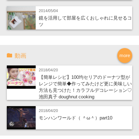
2014/05/04
鏡を活用して部屋を広くおしゃれに見せるコ
ツ
動画
more
2018/04/20
【簡単レシピ】100均セリアのドーナツ型が
レンジで簡単◆作ってみたけど更に美味しい
方法も見つけた！カラフルデコレーション♡
池田真子 doughnut cooking
2018/04/20
モンハンワールド（ ＾ω＾）part10