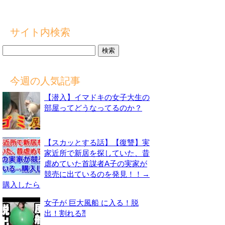
サイト内検索
検
索:
今週の人気記事
【潜入】イマドキの女子大生の
部屋ってどうなってるのか？
【スカッとする話】【復讐】実
家近所で新居を探していた、昔
虐めていた首謀者A子の実家が
競売に出ているのを発見！！→
購入したら
女子が 巨大風船 に入る！脱
出！割れる⁈