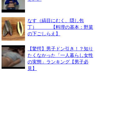
なす（縞目にむく、隠し包
丁） 【料理の基本：野菜
の下ごしらえ】
【驚愕】男子ドン引き！？知り
たくなかった「一人暮らし女性
の実態」ランキング【男子必
見】