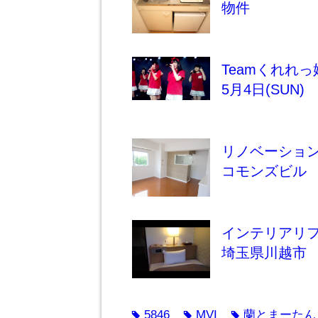
物件
Teamくれれ
5月4日(SUN)
リノベーション
コモンズビル 
インテリアリ
埼玉県川越市
5846
MVI
蘭とまーたん
tag
tag
tag