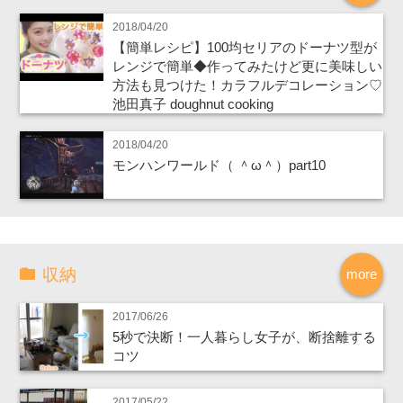
2018/04/20
【簡単レシピ】100均セリアのドーナツ型が
レンジで簡単◆作ってみたけど更に美味しい
方法も見つけた！カラフルデコレーション♡
池田真子 doughnut cooking
2018/04/20
モンハンワールド（ ＾ω＾）part10
収納
more
2017/06/26
5秒で決断！一人暮らし女子が、断捨離する
コツ
2017/05/22