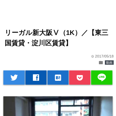
リーガル新大阪Ⅴ（1K）／【東三
国賃貸・淀川区賃貸】
2017/05/18
time
folder
動画
line
twitter
facebook
hatenabookmark