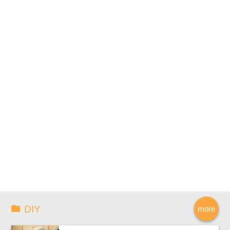
DIY
more