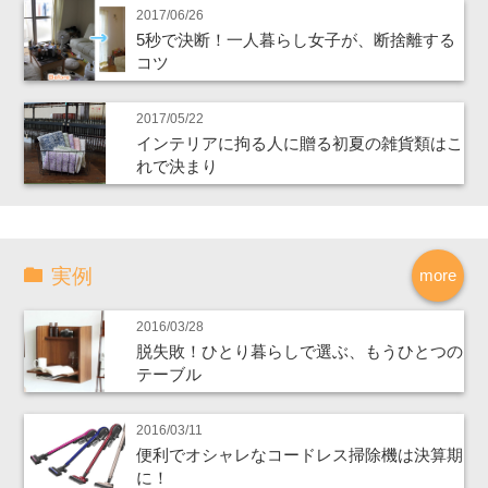
2017/06/26
5秒で決断！一人暮らし女子が、断捨離する
コツ
2017/05/22
インテリアに拘る人に贈る初夏の雑貨類はこ
れで決まり
実例
more
2016/03/28
脱失敗！ひとり暮らしで選ぶ、もうひとつの
テーブル
2016/03/11
便利でオシャレなコードレス掃除機は決算期
に！