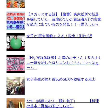
【スカッとする話】【復讐】実家近所で新居
を探していた、昔虐めていた首謀者A子の実家
が競売に出ているのを発見！！→購入したら
女子が 巨大風船 に入る！脱出！割れる⁈
【Hな実録体験談】お隣のお子さんＪＳのオナ
ニー癖を治したロリコンおじさん「ウッはぁ
ーん」
女子高生の妹と彼氏のSEXを盗撮する兄①
なす（縞目にむく、隠し包丁） 【料理
の基本：野菜の下ごしらえ】