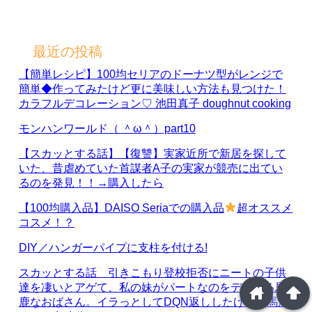
最近の投稿
【簡単レシピ】100均セリアのドーナツ型がレンジで
簡単◆作ってみたけど更に美味しい方法も見つけた！
カラフルデコレーション♡ 池田真子 doughnut cooking
モンハンワールド（ ＾ω＾）part10
【スカッとする話】【復讐】実家近所で新居を探して
いた、昔虐めていた首謀者A子の実家が競売に出てい
るのを発見！！→購入したら
【100均購入品】DAISO Seriaでの購入品
超オススメ
コスメ！？
DIY／ハンガーパイプに支柱を付ける!
スカッとする話 引きこもり登校拒否にニートの子供
達を凄いとアゲて、私の妹がパートなのをディスる馬
home
arrowup
鹿なおばさん。イラっとしてDQN返ししたけど、馬鹿