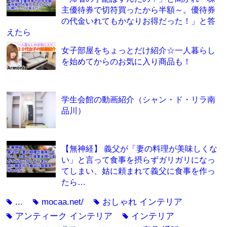
主優待券で切符買ったから半額～。優待券
の代金いれてもかなりお得だった！」と答
えたら
女子部屋をちょっとだけ紹介☆一人暮らし
を始めてからのお気に入り商品も！
学生会館の動画紹介（シャン・ド・リラ南
品川）
【無神経】 義父が「妻の料理が美味しくな
い」と言って食事を摂らずガリガリになっ
てしまい、姑に頼まれて義父に食事を作っ
たら…
...
mocaa.net/
おしゃれ インテリア
tag
tag
tag
アンティーク インテリア
インテリア
tag
tag