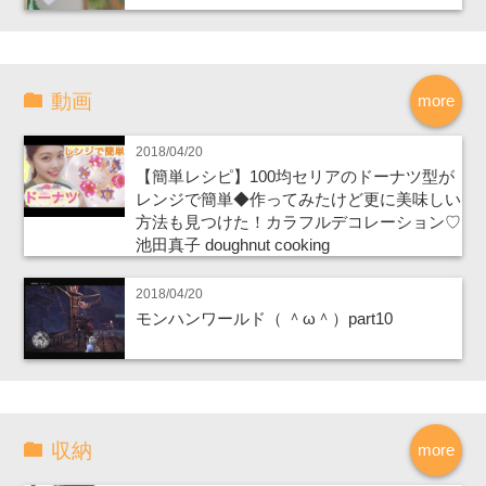
動画
more
2018/04/20
【簡単レシピ】100均セリアのドーナツ型が
レンジで簡単◆作ってみたけど更に美味しい
方法も見つけた！カラフルデコレーション♡
池田真子 doughnut cooking
2018/04/20
モンハンワールド（ ＾ω＾）part10
収納
more