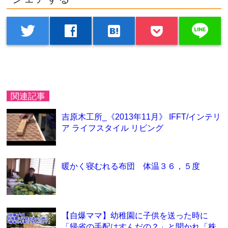
line
twitter
facebook
hatenabookmark
関連記事
吉原木工所_《2013年11月》 IFFT/インテリ
ア ライフスタイル リビング
暖かく寝むれる布団 体温３６，５度
【自爆ママ】幼稚園に子供を送った時に
「帰省の手配はすんだの？」と聞かれ「株