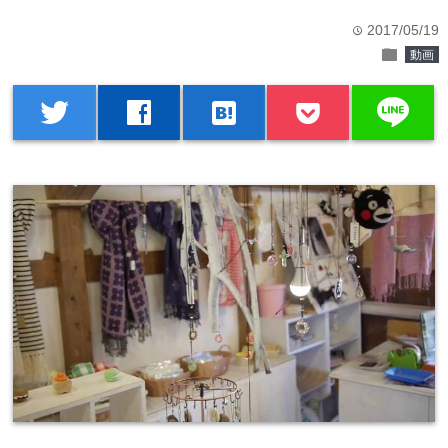
2017/05/19
time
folder
動画
line
twitter
facebook
hatenabookmark