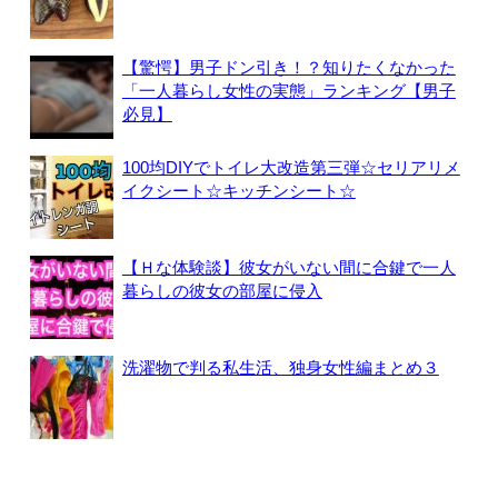
【驚愕】男子ドン引き！？知りたくなかった
「一人暮らし女性の実態」ランキング【男子
必見】
100均DIYでトイレ大改造第三弾☆セリアリメ
イクシート☆キッチンシート☆
【Ｈな体験談】彼女がいない間に合鍵で一人
暮らしの彼女の部屋に侵入
洗濯物で判る私生活、独身女性編まとめ３