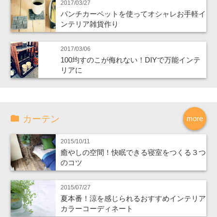
2017/03/27
パンチカーペットを使ってオシャレお手軽イ
ンテリア雑貨作り
2017/03/06
100均すのこが侮れない！DIYで万能インテ
リアに
カーテン
more
2015/10/11
癒やしの空間！快眠できる寝室をつくる３つ
のコツ
2015/07/27
夏本番！涼を感じられるおすすめインテリア
カラーコーディネート