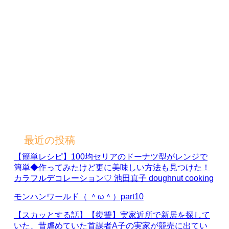
最近の投稿
【簡単レシピ】100均セリアのドーナツ型がレンジで
簡単◆作ってみたけど更に美味しい方法も見つけた！
カラフルデコレーション♡ 池田真子 doughnut cooking
モンハンワールド（ ＾ω＾）part10
【スカッとする話】【復讐】実家近所で新居を探して
いた、昔虐めていた首謀者A子の実家が競売に出てい