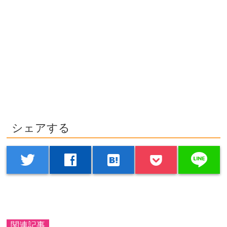
シェアする
line
twitter
facebook
hatenabookmark
関連記事