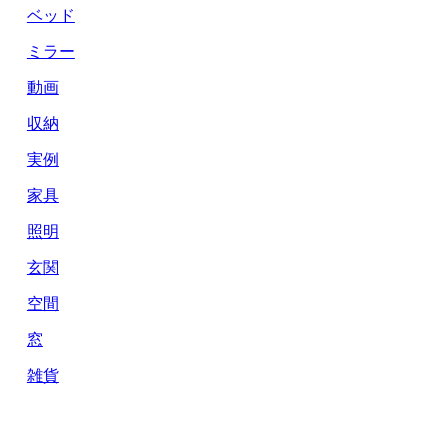
ベッド
ミラー
動画
収納
実例
家具
照明
玄関
空間
窓
雑貨