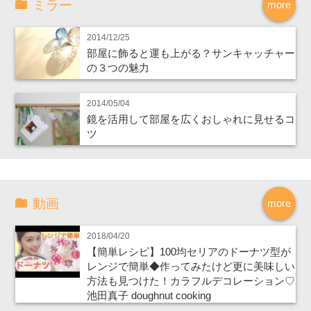
ミラー
more
2014/12/25
部屋に飾ると運も上がる？サンキャッチャー
の３つの魅力
2014/05/04
鏡を活用して部屋を広くおしゃれに見せるコ
ツ
動画
more
2018/04/20
【簡単レシピ】100均セリアのドーナツ型が
レンジで簡単◆作ってみたけど更に美味しい
方法も見つけた！カラフルデコレーション♡
池田真子 doughnut cooking