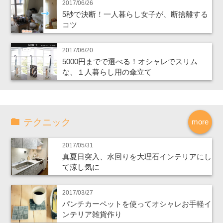
2017/06/26
5秒で決断！一人暮らし女子が、断捨離する
コツ
2017/06/20
5000円までで選べる！オシャレでスリム
な、１人暮らし用の傘立て
テクニック
more
2017/05/31
真夏日突入、水回りを大理石インテリアにし
て涼し気に
2017/03/27
パンチカーペットを使ってオシャレお手軽イ
ンテリア雑貨作り