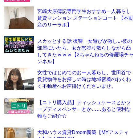
宮崎大原簿記専門学生おすすめ一人暮らし
賃貸マンション ステーションコート 【不動
産のリーラボ】
スカッとする話 復讐 女遊びが激しい彼の
部屋にいたら、女が怒鳴り散らしながら凸
してきたｗｗｗ【2ちゃんねるの修羅場チャ
ンネル】
女性ではじめてのお一人暮らし、世田谷で
賃貸物件をお探しの時は地域密着のわくわ
く不動産へお声掛けくださいませ。
【ニトリ購入品】ティッシュケースとかソ
ープディスペンサーとか……あると便利な
物をご紹介☆
大和ハウス賃貸Droom新築【MYアスティ