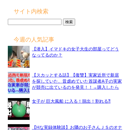
サイト内検索
検
索:
今週の人気記事
【潜入】イマドキの女子大生の部屋ってどう
なってるのか？
【スカッとする話】【復讐】実家近所で新居
を探していた、昔虐めていた首謀者A子の実家
が競売に出ているのを発見！！→購入したら
女子が 巨大風船 に入る！脱出！割れる⁈
【Hな実録体験談】お隣のお子さんＪＳのオナ