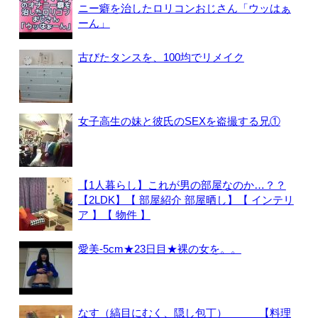
ニー癖を治したロリコンおじさん「ウッはぁ
ーん」
古びたタンスを、100均でリメイク
女子高生の妹と彼氏のSEXを盗撮する兄①
【1人暮らし】これが男の部屋なのか…？？
【2LDK】【 部屋紹介 部屋晒し】【 インテリ
ア 】【 物件 】
愛美-5cm★23日目★裸の女を。。
なす（縞目にむく、隠し包丁） 【料理