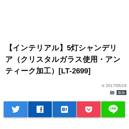
【インテリアル】5灯シャンデリ
ア（クリスタルガラス使用・アン
ティーク加工）[LT-2699]
2017/05/19
time
folder
動画
line
twitter
facebook
hatenabookmark