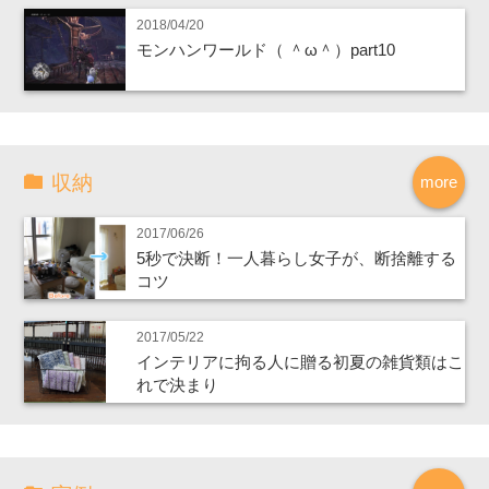
2018/04/20
モンハンワールド（ ＾ω＾）part10
収納
more
2017/06/26
5秒で決断！一人暮らし女子が、断捨離する
コツ
2017/05/22
インテリアに拘る人に贈る初夏の雑貨類はこ
れで決まり