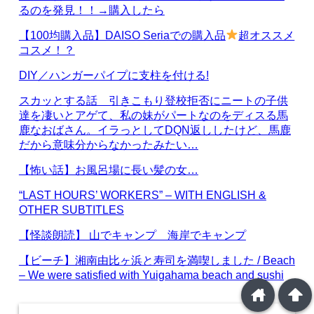
るのを発見！！→購入したら
【100均購入品】DAISO Seriaでの購入品
超オススメ
コスメ！？
DIY／ハンガーパイプに支柱を付ける!
スカッとする話 引きこもり登校拒否にニートの子供
達を凄いとアゲて、私の妹がパートなのをディスる馬
鹿なおばさん。イラっとしてDQN返ししたけど、馬鹿
だから意味分からなかったみたい…
【怖い話】お風呂場に長い髪の女…
“LAST HOURS’ WORKERS” – WITH ENGLISH &
OTHER SUBTITLES
【怪談朗読】 山でキャンプ 海岸でキャンプ
【ビーチ】湘南由比ヶ浜と寿司を満喫しました / Beach
– We were satisfied with Yuigahama beach and sushi
home
arrowup