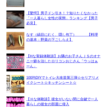
【驚愕】男子ドン引き！？知りたくなかった
「一人暮らし女性の実態」ランキング【男子
必見】
なす（縞目にむく、隠し包丁） 【料理
の基本：野菜の下ごしらえ】
【Hな実録体験談】お隣のお子さんＪＳのオナ
ニー癖を治したロリコンおじさん「ウッはぁ
ーん」
100均DIYでトイレ大改造第三弾☆セリアリメ
イクシート☆キッチンシート☆
【Ｈな体験談】彼女がいない間に合鍵で一人
暮らしの彼女の部屋に侵入