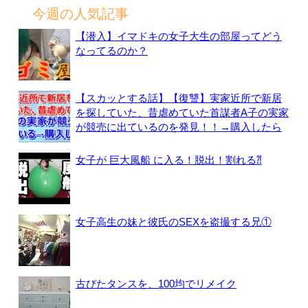
今週の人気記事
【潜入】イマドキの女子大生の部屋ってどう
なってるのか？
【スカッとする話】【復讐】実家近所で新居
を探していた、昔虐めていた首謀者A子の実家
が競売に出ているのを発見！！→購入したら
女子が 巨大風船 に入る！脱出！割れる⁈
女子高生の妹と彼氏のSEXを盗撮する兄①
古びたタンスを、100均でリメイク