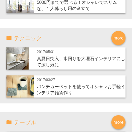
5000円までで選べる！オシャレでスリム
な、１人暮らし用の傘立て
テクニック
more
2017/05/31
真夏日突入、水回りを大理石インテリアにし
て涼し気に
2017/03/27
パンチカーペットを使ってオシャレお手軽イ
ンテリア雑貨作り
テーブル
more