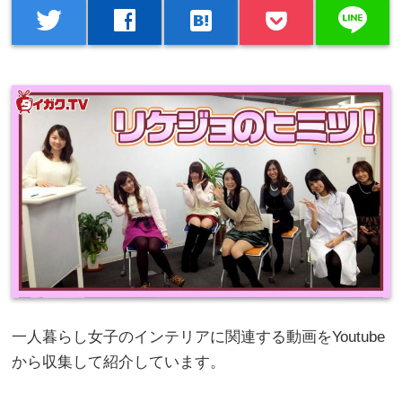
line
twitter
facebook
hatenabookmark
一人暮らし女子のインテリアに関連する動画をYoutube
から収集して紹介しています。