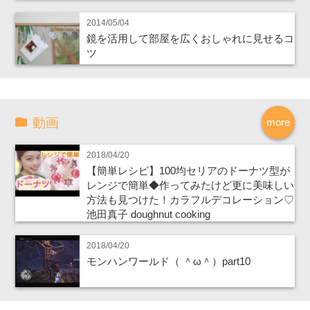
2014/05/04
鏡を活用して部屋を広くおしゃれに見せるコ
ツ
動画
more
2018/04/20
【簡単レシピ】100均セリアのドーナツ型が
レンジで簡単◆作ってみたけど更に美味しい
方法も見つけた！カラフルデコレーション♡
池田真子 doughnut cooking
2018/04/20
モンハンワールド（ ＾ω＾）part10