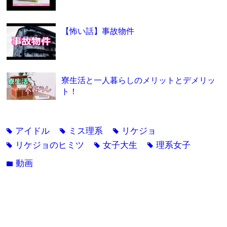
【怖い話】事故物件
寮生活と一人暮らしのメリットとデメリッ
ト！
アイドル
ミス理系
リケジョ
tag
tag
tag
リケジョのヒミツ
女子大生
理系女子
tag
tag
tag
動画
folder