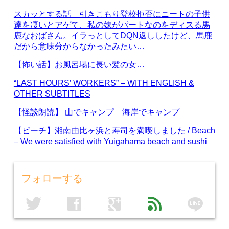
スカッとする話 引きこもり登校拒否にニートの子供
達を凄いとアゲて、私の妹がパートなのをディスる馬
鹿なおばさん。イラっとしてDQN返ししたけど、馬鹿
だから意味分からなかったみたい…
【怖い話】お風呂場に長い髪の女…
“LAST HOURS’ WORKERS” – WITH ENGLISH &
OTHER SUBTITLES
【怪談朗読】 山でキャンプ 海岸でキャンプ
【ビーチ】湘南由比ヶ浜と寿司を満喫しました / Beach
– We were satisfied with Yuigahama beach and sushi
フォローする
line
twitter
facebook
google
feed