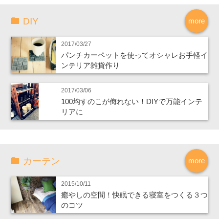
DIY
more
2017/03/27
パンチカーペットを使ってオシャレお手軽イ
ンテリア雑貨作り
2017/03/06
100均すのこが侮れない！DIYで万能インテ
リアに
カーテン
more
2015/10/11
癒やしの空間！快眠できる寝室をつくる３つ
のコツ