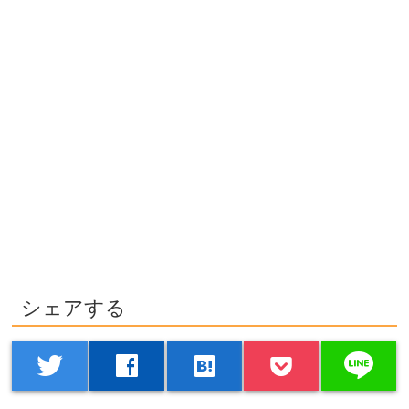
シェアする
line
twitter
facebook
hatenabookmark