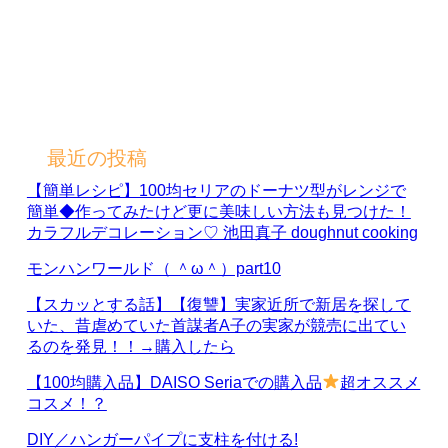
最近の投稿
【簡単レシピ】100均セリアのドーナツ型がレンジで
簡単◆作ってみたけど更に美味しい方法も見つけた！
カラフルデコレーション♡ 池田真子 doughnut cooking
モンハンワールド（ ＾ω＾）part10
【スカッとする話】【復讐】実家近所で新居を探して
いた、昔虐めていた首謀者A子の実家が競売に出てい
るのを発見！！→購入したら
【100均購入品】DAISO Seriaでの購入品
超オススメ
コスメ！？
DIY／ハンガーパイプに支柱を付ける!