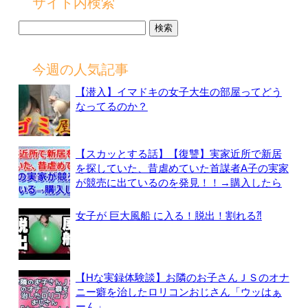
サイト内検索
検
索:
今週の人気記事
【潜入】イマドキの女子大生の部屋ってどう
なってるのか？
【スカッとする話】【復讐】実家近所で新居
を探していた、昔虐めていた首謀者A子の実家
が競売に出ているのを発見！！→購入したら
女子が 巨大風船 に入る！脱出！割れる⁈
【Hな実録体験談】お隣のお子さんＪＳのオナ
ニー癖を治したロリコンおじさん「ウッはぁ
ーん」