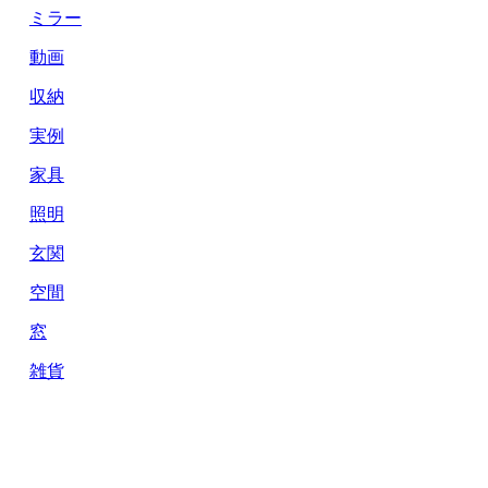
ミラー
動画
収納
実例
家具
照明
玄関
空間
窓
雑貨