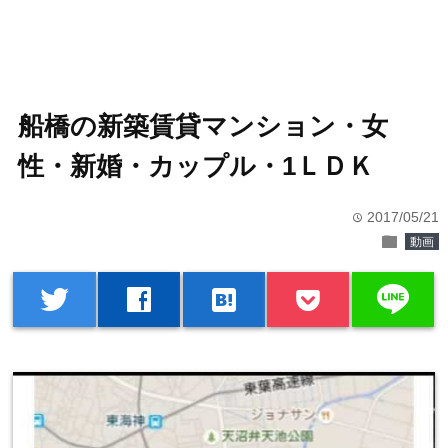
船橋の新築賃貸マンション・女
性・新婚・カップル・1ＬＤＫ
2017/05/21
time
folder
動画
line
twitter
facebook
hatenabookmark