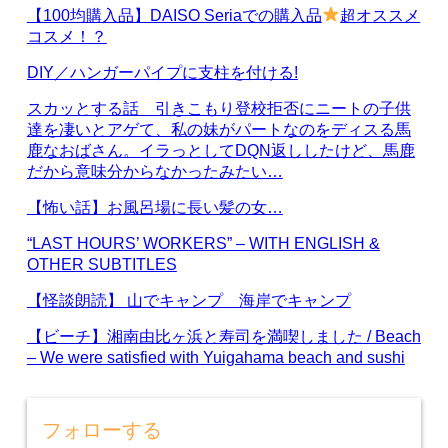
【100均購入品】DAISO Seriaでの購入品
超オススメ
コスメ！？
DIY／ハンガーパイプに支柱を付ける!
スカッとする話 引きこもり登校拒否にニートの子供
達を凄いとアゲて、私の妹がパートなのをディスる馬
鹿なおばさん。イラっとしてDQN返ししたけど、馬鹿
だから意味分からなかったみたい…
【怖い話】お風呂場に長い髪の女…
“LAST HOURS’ WORKERS” – WITH ENGLISH &
OTHER SUBTITLES
【怪談朗読】 山でキャンプ 海岸でキャンプ
【ビーチ】湘南由比ヶ浜と寿司を満喫しました / Beach
– We were satisfied with Yuigahama beach and sushi
フォローする