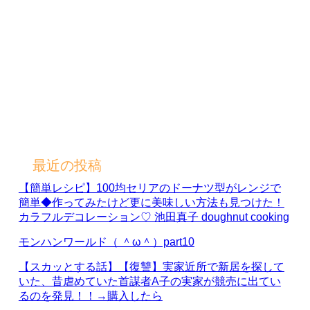
最近の投稿
【簡単レシピ】100均セリアのドーナツ型がレンジで
簡単◆作ってみたけど更に美味しい方法も見つけた！
カラフルデコレーション♡ 池田真子 doughnut cooking
モンハンワールド（ ＾ω＾）part10
【スカッとする話】【復讐】実家近所で新居を探して
いた、昔虐めていた首謀者A子の実家が競売に出てい
るのを発見！！→購入したら