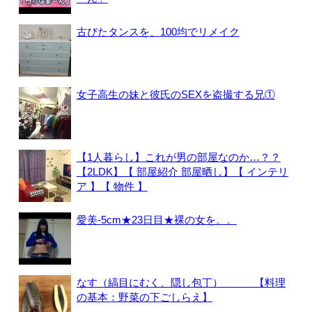
古びたタンスを、100均でリメイク
女子高生の妹と彼氏のSEXを盗撮する兄①
【1人暮らし】これが男の部屋なのか…？？
【2LDK】【 部屋紹介 部屋晒し】【 インテリ
ア 】【 物件 】
愛美-5cm★23日目★裸の女を。。
なす（縞目にむく、隠し包丁） 【料理
の基本：野菜の下ごしらえ】