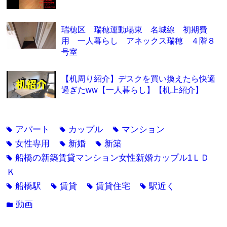
瑞穂区 瑞穂運動場東 名城線 初期費
用 一人暮らし アネックス瑞穂 ４階８
号室
【机周り紹介】デスクを買い換えたら快適
過ぎたww【一人暮らし】【机上紹介】
アパート
カップル
マンション
tag
tag
tag
女性専用
新婚
新築
tag
tag
tag
船橋の新築賃貸マンション女性新婚カップル1ＬＤ
tag
Ｋ
船橋駅
賃貸
賃貸住宅
駅近く
tag
tag
tag
tag
動画
folder