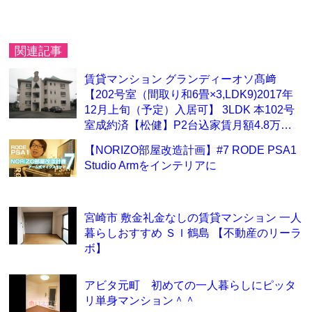
関連記事
賃貸マンション グランディーオソ髙﨑
【202号室（間取り和6畳×3,LDK9)2017年
12月上旬（予定）入居可】 3LDK 本102号
室成約済【松健】P2台込家賃月額4.8万…
【NORIZO部屋改造計画】#7 RODE PSA1
Studio Armをインテリアに
宮崎市 敷金礼金なしの賃貸マンション 一人
暮らしおすすめ ＳＩ鶴島 【不動産のリーラ
ボ】
アビタ元町 初めての一人暮らしにピッタ
リ単身マンション＾＾