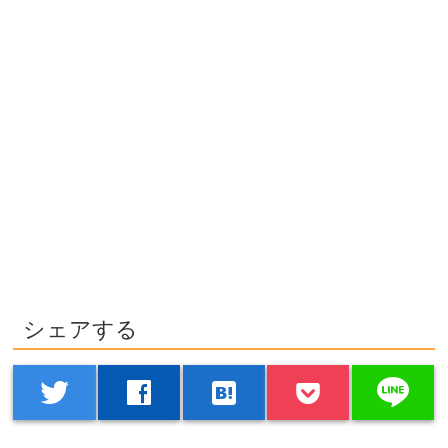
シェアする
line
twitter
facebook
hatenabookmark