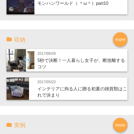
モンハンワールド（ ＾ω＾）part10
収納
more
2017/06/26
5秒で決断！一人暮らし女子が、断捨離する
コツ
2017/05/22
インテリアに拘る人に贈る初夏の雑貨類はこ
れで決まり
実例
more