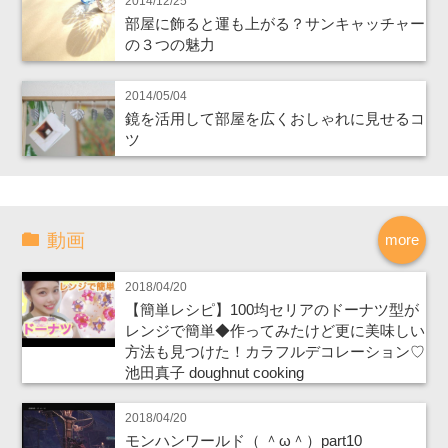
2014/12/25
部屋に飾ると運も上がる？サンキャッチャー
の３つの魅力
2014/05/04
鏡を活用して部屋を広くおしゃれに見せるコ
ツ
動画
more
2018/04/20
【簡単レシピ】100均セリアのドーナツ型が
レンジで簡単◆作ってみたけど更に美味しい
方法も見つけた！カラフルデコレーション♡
池田真子 doughnut cooking
2018/04/20
モンハンワールド（ ＾ω＾）part10