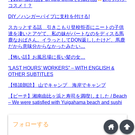
コスメ！？
DIY／ハンガーパイプに支柱を付ける!
スカッとする話 引きこもり登校拒否にニートの子供
達を凄いとアゲて、私の妹がパートなのをディスる馬
鹿なおばさん。イラっとしてDQN返ししたけど、馬鹿
だから意味分からなかったみたい…
【怖い話】お風呂場に長い髪の女…
“LAST HOURS’ WORKERS” – WITH ENGLISH &
OTHER SUBTITLES
【怪談朗読】 山でキャンプ 海岸でキャンプ
【ビーチ】湘南由比ヶ浜と寿司を満喫しました / Beach
– We were satisfied with Yuigahama beach and sushi
フォローする
home
arrowup