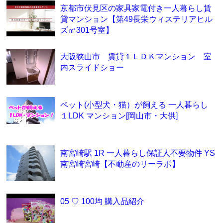
京都市伏見区の家具家電付き一人暮らし賃
貸マンション【第49長栄ウィステリアヒル
ズ㎡301号室】
大阪狭山市 賃貸１ＬＤＫマンション 室
内スライドショー
ペット(小型犬・猫）が飼える 一人暮らし
１LDK マンション[岡山市・大供]
南宮崎駅 1R 一人暮らし保証人不要物件 YS
南宮崎宮崎【不動産のリーラボ】
05 ♡ 100均 購入品紹介