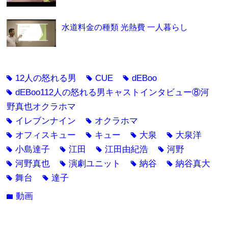
水道料金の種類 光熱費 一人暮らし
12人の怒れる男
CUE
dEBoo
tag
tag
tag
dEBoo112人の怒れる男キャストインタビュー⑧河
tag
野真也オクラホマ
イレブンナイン
オクラホマ
tag
tag
オフィスキュー
キュー
大泉
大泉洋
tag
tag
tag
tag
小島達子
江田
江田由紀浩
河野
tag
tag
tag
tag
河野真也
演劇ユニット
納谷
納谷真大
tag
tag
tag
tag
舞台
達子
tag
tag
動画
folder