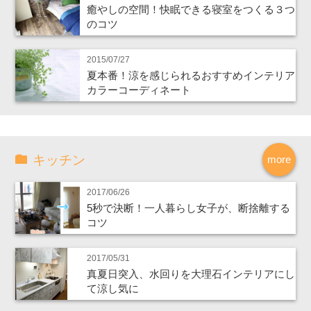
癒やしの空間！快眠できる寝室をつくる３つ
のコツ
2015/07/27
夏本番！涼を感じられるおすすめインテリア
カラーコーディネート
キッチン
more
2017/06/26
5秒で決断！一人暮らし女子が、断捨離する
コツ
2017/05/31
真夏日突入、水回りを大理石インテリアにし
て涼し気に