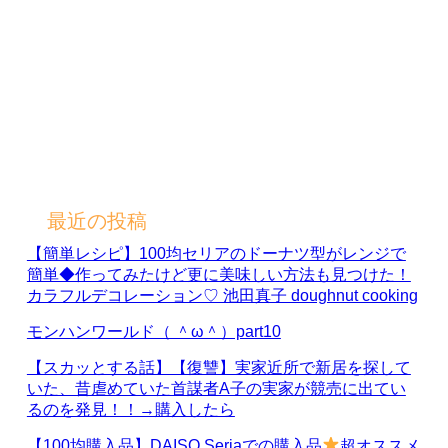
最近の投稿
【簡単レシピ】100均セリアのドーナツ型がレンジで
簡単◆作ってみたけど更に美味しい方法も見つけた！
カラフルデコレーション♡ 池田真子 doughnut cooking
モンハンワールド（ ＾ω＾）part10
【スカッとする話】【復讐】実家近所で新居を探して
いた、昔虐めていた首謀者A子の実家が競売に出てい
るのを発見！！→購入したら
【100均購入品】DAISO Seriaでの購入品
超オススメ