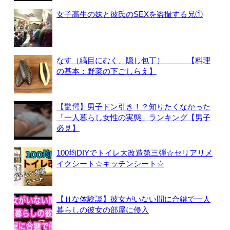
女子高生の妹と彼氏のSEXを盗撮する兄①
なす（縞目にむく、隠し包丁） 【料理
の基本：野菜の下ごしらえ】
【驚愕】男子ドン引き！？知りたくなかった
「一人暮らし女性の実態」ランキング【男子
必見】
100均DIYでトイレ大改造第三弾☆セリアリメ
イクシート☆キッチンシート☆
【Ｈな体験談】彼女がいない間に合鍵で一人
暮らしの彼女の部屋に侵入