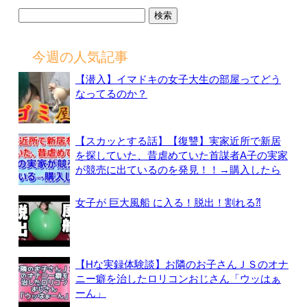
検
索:
今週の人気記事
【潜入】イマドキの女子大生の部屋ってどう
なってるのか？
【スカッとする話】【復讐】実家近所で新居
を探していた、昔虐めていた首謀者A子の実家
が競売に出ているのを発見！！→購入したら
女子が 巨大風船 に入る！脱出！割れる⁈
【Hな実録体験談】お隣のお子さんＪＳのオナ
ニー癖を治したロリコンおじさん「ウッはぁ
ーん」