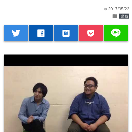
2017/05/22
time
folder
動画
line
twitter
facebook
hatenabookmark