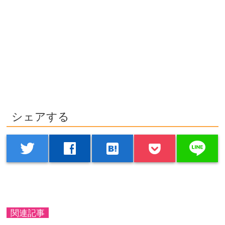
シェアする
line
twitter
facebook
hatenabookmark
関連記事