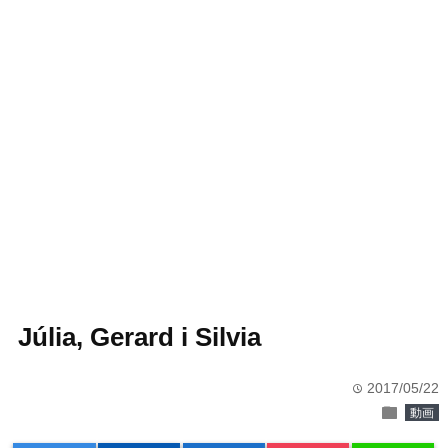
Júlia, Gerard i Silvia
2017/05/22
time
folder
動画