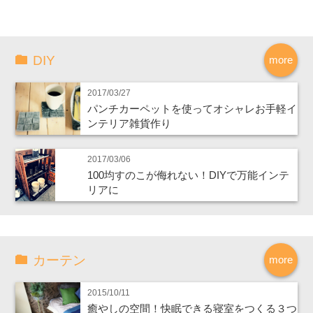
DIY
more
2017/03/27
パンチカーペットを使ってオシャレお手軽イ
ンテリア雑貨作り
2017/03/06
100均すのこが侮れない！DIYで万能インテ
リアに
カーテン
more
2015/10/11
癒やしの空間！快眠できる寝室をつくる３つ