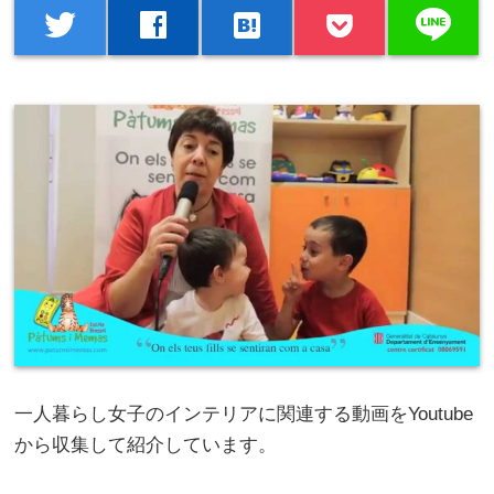
line
twitter
facebook
hatenabookmark
一人暮らし女子のインテリアに関連する動画をYoutube
から収集して紹介しています。