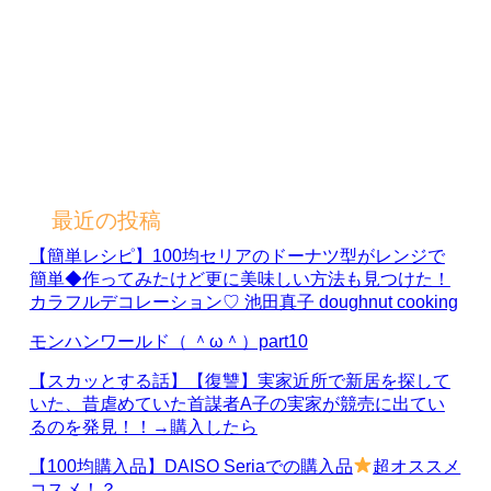
最近の投稿
【簡単レシピ】100均セリアのドーナツ型がレンジで
簡単◆作ってみたけど更に美味しい方法も見つけた！
カラフルデコレーション♡ 池田真子 doughnut cooking
モンハンワールド（ ＾ω＾）part10
【スカッとする話】【復讐】実家近所で新居を探して
いた、昔虐めていた首謀者A子の実家が競売に出てい
るのを発見！！→購入したら
【100均購入品】DAISO Seriaでの購入品
超オススメ
コスメ！？