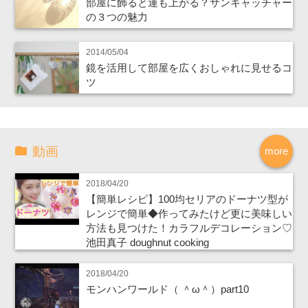
部屋に飾ると運も上がる？サンキャッチャー
の３つの魅力
2014/05/04
鏡を活用して部屋を広くおしゃれに見せるコ
ツ
動画
more
2018/04/20
【簡単レシピ】100均セリアのドーナツ型が
レンジで簡単◆作ってみたけど更に美味しい
方法も見つけた！カラフルデコレーション♡
池田真子 doughnut cooking
2018/04/20
モンハンワールド（ ＾ω＾）part10