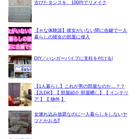
古びたタンスを、100均でリメイク
【Ｈな体験談】彼女がいない間に合鍵で一人
暮らしの彼女の部屋に侵入
DIY／ハンガーパイプに支柱を付ける!
【1人暮らし】これが男の部屋なのか…？？
【2LDK】【 部屋紹介 部屋晒し】【 インテリ
ア 】【 物件 】
女連れ込み放題なのに一人暮らしをしないヤ
ツとかおる⁇