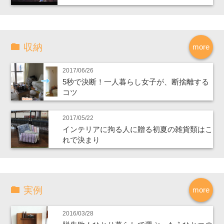
収納
more
2017/06/26
5秒で決断！一人暮らし女子が、断捨離する
コツ
2017/05/22
インテリアに拘る人に贈る初夏の雑貨類はこ
れで決まり
実例
more
2016/03/28