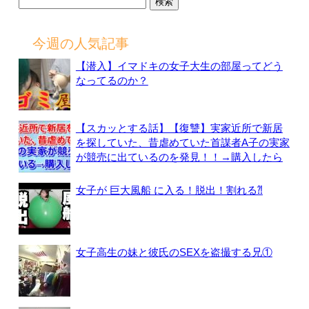
検
索:
今週の人気記事
【潜入】イマドキの女子大生の部屋ってどう
なってるのか？
【スカッとする話】【復讐】実家近所で新居
を探していた、昔虐めていた首謀者A子の実家
が競売に出ているのを発見！！→購入したら
女子が 巨大風船 に入る！脱出！割れる⁈
女子高生の妹と彼氏のSEXを盗撮する兄①