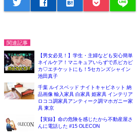
line
twitter
facebook
hatenabookmark
関連記事
【男女必見！】学生・主婦なども安心簡単
ネイルケア！マニキュアいらずで爪ピカピ
カ♡エチケットにも！5セカンズシャイン
池田真子
千葉 ルイスベッド ナイトキャビネット 納
品画像 輸入家具 白家具 姫家具 インテリア
ロココ調家具アンティーク調マホガニー家
具 東京
【実録】命の危険を感じたから不動産屋さ
んに電話した #15 OLECON