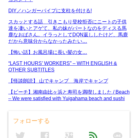
DIY／ハンガーパイプに支柱を付ける!
スカッとする話 引きこもり登校拒否にニートの子供
達を凄いとアゲて、私の妹がパートなのをディスる馬
鹿なおばさん。イラっとしてDQN返ししたけど、馬鹿
だから意味分からなかったみたい…
【怖い話】お風呂場に長い髪の女…
“LAST HOURS’ WORKERS” – WITH ENGLISH &
OTHER SUBTITLES
【怪談朗読】 山でキャンプ 海岸でキャンプ
【ビーチ】湘南由比ヶ浜と寿司を満喫しました / Beach
– We were satisfied with Yuigahama beach and sushi
フォローする
line
twitter
facebook
google
feed