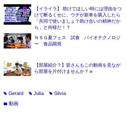
【イライラ】 助けてほしい時には理由をつ
けて断るくせに、ウチが新車を購入したら
「共同で使いましょ？助け合いの精神だか
ら」と何様だ！？
ＮＳＧ夏フェス 試食 バイオテクノロジ
ー 食品開発
【部屋紹介？】皆さんもこの動画を見なが
ら部屋を片付けませんか？ｗ
Gerard
Julia
Silvia
tag
tag
tag
動画
folder