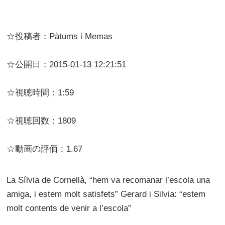
☆投稿者：Pàtums i Memas
☆公開日：2015-01-13 12:21:51
☆視聴時間：1:59
☆視聴回数：1809
☆動画の評価：1.67
La Sílvia de Cornellà, “hem va recomanar l’escola una
amiga, i estem molt satisfets” Gerard i Silvia: “estem
molt contents de venir a l’escola”