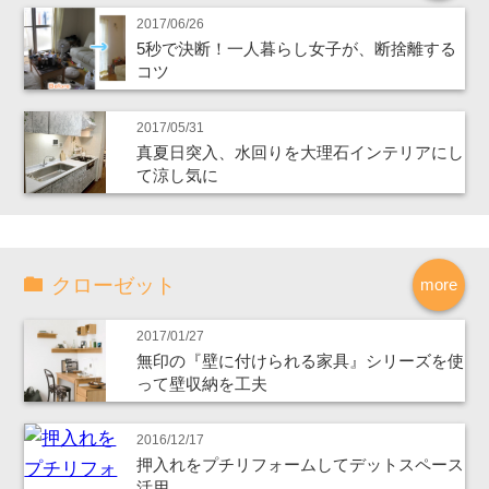
2017/06/26
5秒で決断！一人暮らし女子が、断捨離する
コツ
2017/05/31
真夏日突入、水回りを大理石インテリアにし
て涼し気に
クローゼット
more
2017/01/27
無印の『壁に付けられる家具』シリーズを使
って壁収納を工夫
2016/12/17
押入れをプチリフォームしてデットスペース
活用