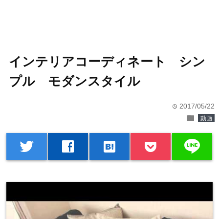
インテリアコーディネート シン
プル モダンスタイル
2017/05/22
time
folder
動画
line
twitter
facebook
hatenabookmark