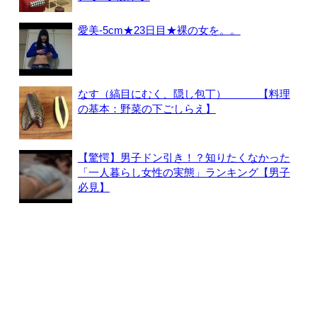
愛美-5cm★23日目★裸の女を。。
なす（縞目にむく、隠し包丁） 【料理
の基本：野菜の下ごしらえ】
【驚愕】男子ドン引き！？知りたくなかった
「一人暮らし女性の実態」ランキング【男子
必見】