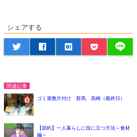
シェアする
line
twitter
facebook
hatenabookmark
関連記事
ゴミ屋敷片付け 群馬 高崎（最終日）
【節約】一人暮らしに役に立つ方法～食材
編～