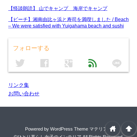
【怪談朗読】 山でキャンプ 海岸でキャンプ
【ビーチ】湘南由比ヶ浜と寿司を満喫しました / Beach
– We were satisfied with Yuigahama beach and sushi
フォローする
line
twitter
facebook
google
feed
リンク集
お問い合わせ
home
arrowup
Powered by
WordPress Theme マテリアル
©ひとり暮らし女子のインテリア
All Rights Reserved.