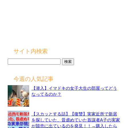
サイト内検索
検
索:
今週の人気記事
【潜入】イマドキの女子大生の部屋ってどう
なってるのか？
【スカッとする話】【復讐】実家近所で新居
を探していた、昔虐めていた首謀者A子の実家
が競売に出ているのを発見！！→購入したら