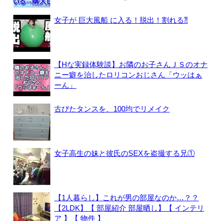
女子が 巨大風船 に入る！脱出！割れる⁈
【Hな実録体験談】お隣のお子さんＪＳのオナ
ニー癖を治したロリコンおじさん「ウッはぁ
ーん」
古びたタンスを、100均でリメイク
女子高生の妹と彼氏のSEXを盗撮する兄①
【1人暮らし】これが男の部屋なのか…？？
【2LDK】【 部屋紹介 部屋晒し】【 インテリ
ア 】【 物件 】