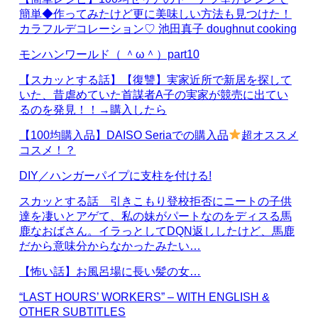
簡単◆作ってみたけど更に美味しい方法も見つけた！
カラフルデコレーション♡ 池田真子 doughnut cooking
モンハンワールド（ ＾ω＾）part10
【スカッとする話】【復讐】実家近所で新居を探して
いた、昔虐めていた首謀者A子の実家が競売に出てい
るのを発見！！→購入したら
【100均購入品】DAISO Seriaでの購入品
超オススメ
コスメ！？
DIY／ハンガーパイプに支柱を付ける!
スカッとする話 引きこもり登校拒否にニートの子供
達を凄いとアゲて、私の妹がパートなのをディスる馬
鹿なおばさん。イラっとしてDQN返ししたけど、馬鹿
だから意味分からなかったみたい…
【怖い話】お風呂場に長い髪の女…
“LAST HOURS’ WORKERS” – WITH ENGLISH &
OTHER SUBTITLES