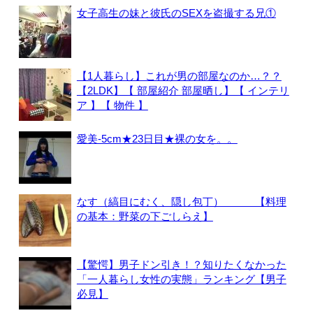
女子高生の妹と彼氏のSEXを盗撮する兄①
【1人暮らし】これが男の部屋なのか…？？
【2LDK】【 部屋紹介 部屋晒し】【 インテリ
ア 】【 物件 】
愛美-5cm★23日目★裸の女を。。
なす（縞目にむく、隠し包丁） 【料理
の基本：野菜の下ごしらえ】
【驚愕】男子ドン引き！？知りたくなかった
「一人暮らし女性の実態」ランキング【男子
必見】