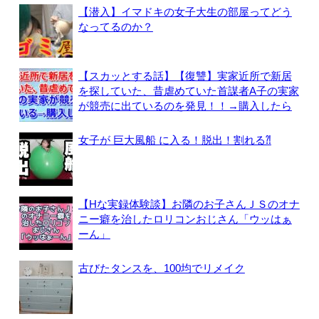
【潜入】イマドキの女子大生の部屋ってどう
なってるのか？
【スカッとする話】【復讐】実家近所で新居
を探していた、昔虐めていた首謀者A子の実家
が競売に出ているのを発見！！→購入したら
女子が 巨大風船 に入る！脱出！割れる⁈
【Hな実録体験談】お隣のお子さんＪＳのオナ
ニー癖を治したロリコンおじさん「ウッはぁ
ーん」
古びたタンスを、100均でリメイク