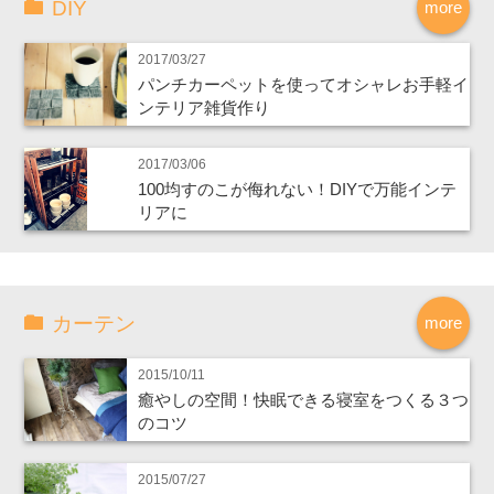
DIY
more
2017/03/27
パンチカーペットを使ってオシャレお手軽イ
ンテリア雑貨作り
2017/03/06
100均すのこが侮れない！DIYで万能インテ
リアに
カーテン
more
2015/10/11
癒やしの空間！快眠できる寝室をつくる３つ
のコツ
2015/07/27