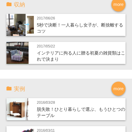
収納
more
2017/06/26
5秒で決断！一人暮らし女子が、断捨離する
コツ
2017/05/22
インテリアに拘る人に贈る初夏の雑貨類はこ
れで決まり
実例
more
2016/03/28
脱失敗！ひとり暮らしで選ぶ、もうひとつの
テーブル
2016/03/11