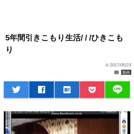
5年間引きこもり生活/ / /ひきこも
り
2017/05/23
time
folder
動画
line
twitter
facebook
hatenabookmark