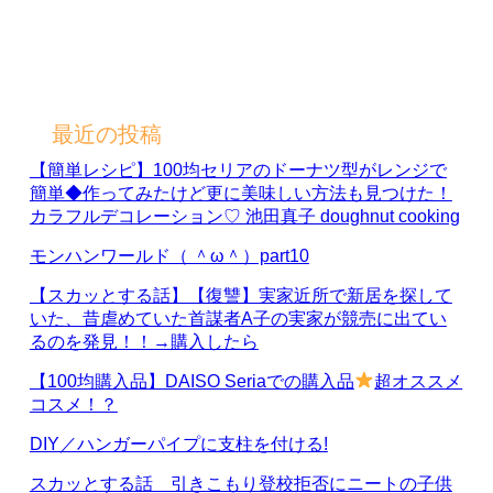
最近の投稿
【簡単レシピ】100均セリアのドーナツ型がレンジで
簡単◆作ってみたけど更に美味しい方法も見つけた！
カラフルデコレーション♡ 池田真子 doughnut cooking
モンハンワールド（ ＾ω＾）part10
【スカッとする話】【復讐】実家近所で新居を探して
いた、昔虐めていた首謀者A子の実家が競売に出てい
るのを発見！！→購入したら
【100均購入品】DAISO Seriaでの購入品
超オススメ
コスメ！？
DIY／ハンガーパイプに支柱を付ける!
スカッとする話 引きこもり登校拒否にニートの子供