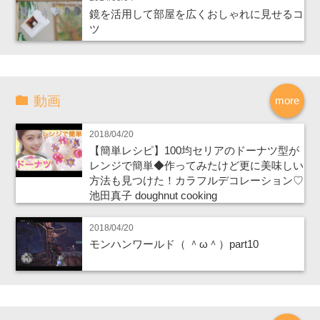
鏡を活用して部屋を広くおしゃれに見せるコ
ツ
動画
more
2018/04/20
【簡単レシピ】100均セリアのドーナツ型が
レンジで簡単◆作ってみたけど更に美味しい
方法も見つけた！カラフルデコレーション♡
池田真子 doughnut cooking
2018/04/20
モンハンワールド（ ＾ω＾）part10