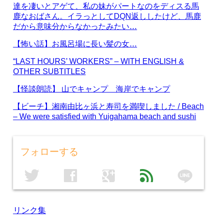
達を凄いとアゲて、私の妹がパートなのをディスる馬
鹿なおばさん。イラっとしてDQN返ししたけど、馬鹿
だから意味分からなかったみたい…
【怖い話】お風呂場に長い髪の女…
“LAST HOURS’ WORKERS” – WITH ENGLISH &
OTHER SUBTITLES
【怪談朗読】 山でキャンプ 海岸でキャンプ
【ビーチ】湘南由比ヶ浜と寿司を満喫しました / Beach
– We were satisfied with Yuigahama beach and sushi
フォローする
line
twitter
facebook
google
feed
リンク集