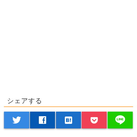
シェアする
line
twitter
facebook
hatenabookmark